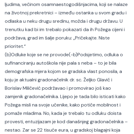
ljudima, većinom osamnaestogodišnjacima, koji se nalaze
na životnoj prekretnici – između ostanka u svom gradu i
odlaska u neku drugu sredinu, možda i drugu državu. U
trenutku kad bi im trebalo pokazati da ih Požega cijeni i
podržava, grad im šalje poruku: „Pričekajte. Niste
prioritet.“
(b)Odluke koje se ne provode(-b)
Podsjetimo, odluka o
sufinanciranju autoškola nije pala s neba – to je bila
demografska mjera kojom se gradska vlast ponosila, a
koju je aktualni gradonačelnik dr. sc. Željko Glavić i
Borislav Miličević podržavao i promovirao još kao
zamjenik gradonačelnika. Lijepo je tada bilo isticati kako
Požega misli na svoje učenike, kako potiče mobilnost i
pomaže mladima. No, kada je trebalo tu odluku doista
provesti, entuzijazam je kod današnjeg gradonačelnika –
nestao. Zar se 22 tisuće eura, u gradskoj blagajni koja