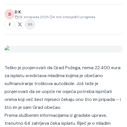
D.K.
D
28. listopada 2025.
4
min čitanja
0
pregleda
Teško je povjerovati da Grad Požega, nema 22.400 eura
za isplatu sredstava mladima kojima je obećano
sufinanciranje troškova autoškole. Još teže je
povjerovati da se uopće ne osjeća potreba ispričati
onima koji već šest mjeseci čekaju ono što im pripada – i
što im je sam Grad obećao.
Prema službenim informacijama iz gradske uprave,
trenutno 64 zahtjeva čeka isplatu. Riječ je o mladim