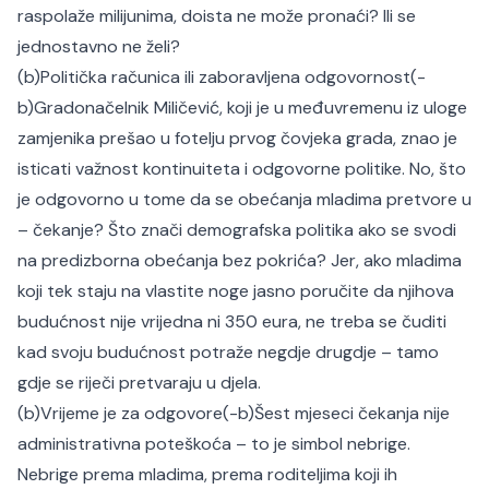
raspolaže milijunima, doista ne može pronaći? Ili se
jednostavno ne želi?
(b)Politička računica ili zaboravljena odgovornost(-
b)
Gradonačelnik Miličević, koji je u međuvremenu iz uloge
zamjenika prešao u fotelju prvog čovjeka grada, znao je
isticati važnost kontinuiteta i odgovorne politike. No, što
je odgovorno u tome da se obećanja mladima pretvore u
– čekanje? Što znači demografska politika ako se svodi
na predizborna obećanja bez pokrića? Jer, ako mladima
koji tek staju na vlastite noge jasno poručite da njihova
budućnost nije vrijedna ni 350 eura, ne treba se čuditi
kad svoju budućnost potraže negdje drugdje – tamo
gdje se riječi pretvaraju u djela.
(b)Vrijeme je za odgovore(-b)
Šest mjeseci čekanja nije
administrativna poteškoća – to je simbol nebrige.
Nebrige prema mladima, prema roditeljima koji ih