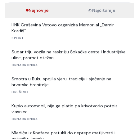
Najnovije
Najčitanije
HNK Graševina Vetovo organizira Memorijal „Damir
Kordiš“
SPORT
Sudar triju vozila na raskrižju Šokačke ceste i Industrijske
ulice, promet otežan
CRNA KRONIKA
Smotra u Buku spojila vjeru, tradiciju i sjećanje na
hrvatske branitelje
DRUŠTVO
Kupio automobil, nije ga platio pa krivotvorio potpis
vlasnice
CRNA KRONIKA
Mladića iz Knežaca pretukli do neprepoznatljivosti i
ostavili u kanalu