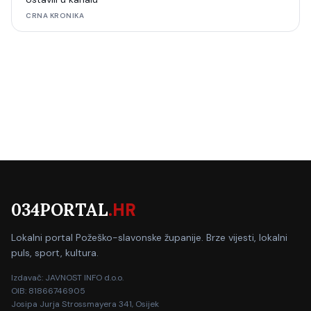
CRNA KRONIKA
034PORTAL
.HR
Lokalni portal Požeško-slavonske županije. Brze vijesti, lokalni
puls, sport, kultura.
Izdavač: JAVNOST INFO d.o.o.
OIB: 81866746905
Josipa Jurja Strossmayera 341, Osijek