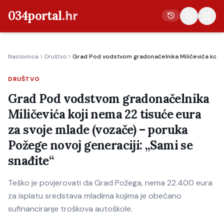
034portal
.hr
Naslovnica
Društvo
Grad Pod vodstvom gradonačelnika Miličevića koji 
Vijesti
DRUŠTVO
Crna kronika
Grad Pod vodstvom gradonačelnika
Poljoprivreda
Miličevića koji nema 22 tisuće eura
Politika
za svoje mlade (vozače) – poruka
Gospodarstvo
Požege novoj generaciji: „Sami se
Život
snađite“
Kultura
Teško je povjerovati da Grad Požega, nema 22.400 eura
Sport
za isplatu sredstava mladima kojima je obećano
sufinanciranje troškova autoškole.