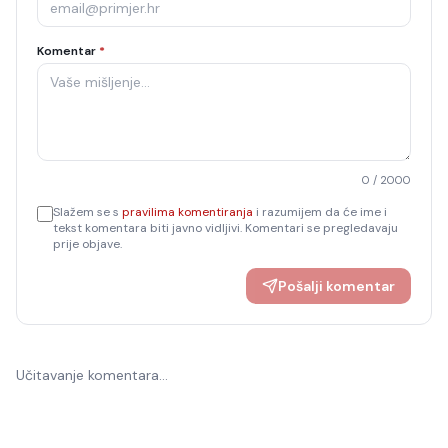
Komentar
*
0
/ 2000
Slažem se s
pravilima komentiranja
i razumijem da će ime i
tekst komentara biti javno vidljivi. Komentari se pregledavaju
prije objave.
Pošalji komentar
Učitavanje komentara…