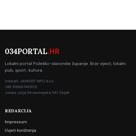
034PORTAL
.HR
Lokalni portal Požeško-slavonske županije. Brze vijesti, lokalni
puls, sport, kultura.
Izdavač: JAVNOST INFO d.o.o.
OIB: 81866746905
Josipa Jurja Strossmayera 341, Osijek
REDAKCIJA
Impressum
Uvjeti korištenja