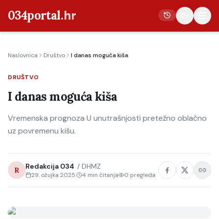
034portal
.hr
Naslovnica
Društvo
I danas moguća kiša
Vijesti
DRUŠTVO
Crna kronika
I danas moguća kiša
Poljoprivreda
Politika
Vremenska prognoza U unutrašnjosti pretežno oblačno
uz povremenu kišu.
Gospodarstvo
Život
Redakcija 034
/
DHMZ
Kultura
R
29. ožujka 2025.
4
min čitanja
0
pregleda
Sport