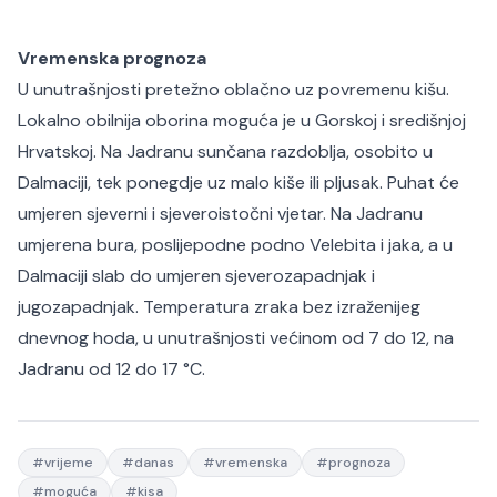
Vremenska prognoza
U unutrašnjosti pretežno oblačno uz povremenu kišu.
Lokalno obilnija oborina moguća je u Gorskoj i središnjoj
Hrvatskoj. Na Jadranu sunčana razdoblja, osobito u
Dalmaciji, tek ponegdje uz malo kiše ili pljusak. Puhat će
umjeren sjeverni i sjeveroistočni vjetar. Na Jadranu
umjerena bura, poslijepodne podno Velebita i jaka, a u
Dalmaciji slab do umjeren sjeverozapadnjak i
jugozapadnjak. Temperatura zraka bez izraženijeg
dnevnog hoda, u unutrašnjosti većinom od 7 do 12, na
Jadranu od 12 do 17 °C.
#
vrijeme
#
danas
#
vremenska
#
prognoza
#
moguća
#
kisa