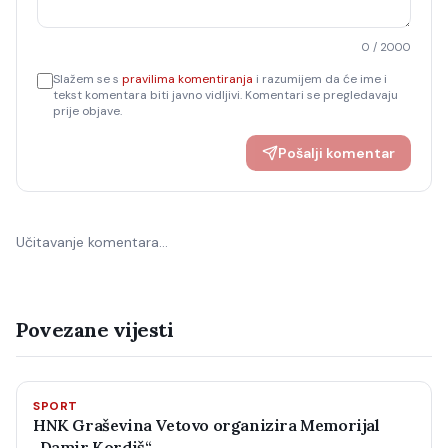
0
/ 2000
Slažem se s
pravilima komentiranja
i razumijem da će ime i
tekst komentara biti javno vidljivi. Komentari se pregledavaju
prije objave.
Pošalji komentar
Učitavanje komentara…
Povezane vijesti
SPORT
HNK Graševina Vetovo organizira Memorijal
„Damir Kordiš“