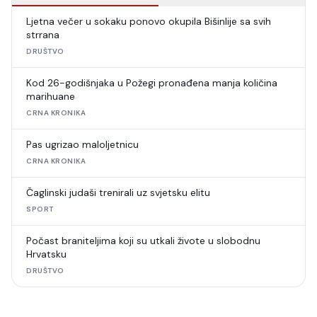
Ljetna večer u sokaku ponovo okupila Bišinlije sa svih
strrana
DRUŠTVO
Kod 26-godišnjaka u Požegi pronađena manja količina
marihuane
CRNA KRONIKA
Pas ugrizao maloljetnicu
CRNA KRONIKA
Čaglinski judaši trenirali uz svjetsku elitu
SPORT
Počast braniteljima koji su utkali živote u slobodnu
Hrvatsku
DRUŠTVO