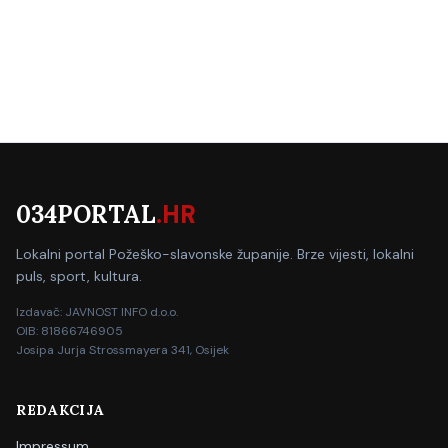
034PORTAL
.HR
Lokalni portal Požeško-slavonske županije. Brze vijesti, lokalni
puls, sport, kultura.
Izdavač: JAVNOST INFO d.o.o.
OIB: 81866746905
Josipa Jurja Strossmayera 341, Osijek
REDAKCIJA
Impressum