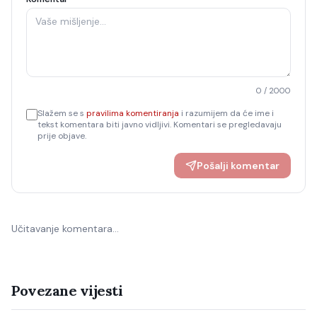
0
/ 2000
Slažem se s
pravilima komentiranja
i razumijem da će ime i
tekst komentara biti javno vidljivi. Komentari se pregledavaju
prije objave.
Pošalji komentar
Učitavanje komentara…
Povezane vijesti