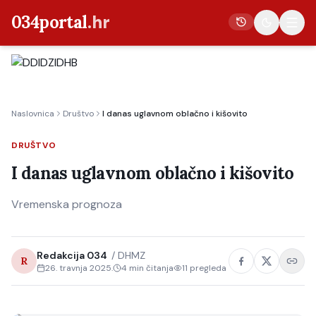
034portal
.hr
Vijesti
Naslovnica
Društvo
I danas uglavnom oblačno i kišovito
Crna kronika
Poljoprivreda
DRUŠTVO
Politika
I danas uglavnom oblačno i kišovito
Gospodarstvo
Vremenska prognoza
Život
Kultura
Redakcija 034
/
DHMZ
R
Sport
26. travnja 2025.
4
min čitanja
11
pregleda