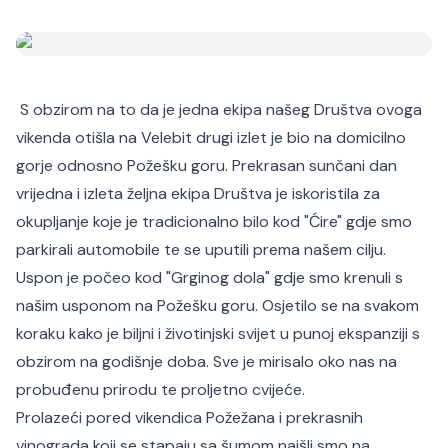
S obzirom na to da je jedna ekipa našeg Društva ovoga
vikenda otišla na Velebit drugi izlet je bio na domicilno
gorje odnosno Požešku goru. Prekrasan sunčani dan
vrijedna i izleta željna ekipa Društva je iskoristila za
okupljanje koje je tradicionalno bilo kod "Ćire" gdje smo
parkirali automobile te se uputili prema našem cilju.
Uspon je počeo kod "Grginog dola" gdje smo krenuli s
našim usponom na Požešku goru. Osjetilo se na svakom
koraku kako je biljni i životinjski svijet u punoj ekspanziji s
obzirom na godišnje doba. Sve je mirisalo oko nas na
probuđenu prirodu te proljetno cvijeće.
Prolazeći pored vikendica Požežana i prekrasnih
vinograda koji se stapaju sa šumom naišli smo na