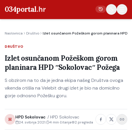
034portal
.hr
Naslovnica
Društvo
Izlet osunčanom Požeškom gorom planinara HPD ʺS
Vijesti
DRUŠTVO
Crna kronika
Izlet osunčanom Požeškom gorom
Poljoprivreda
planinara HPD ʺSokolovacʺ Požega
Politika
S obzirom na to da je jedna ekipa našeg Društva ovoga
Gospodarstvo
vikenda otišla na Velebit drugi izlet je bio na domicilno
Život
gorje odnosno Požešku goru.
Kultura
Sport
HPD Sokolovac
/
HPD Sokolovac
H
24. svibnja 2021.
4
min čitanja
2
pregleda