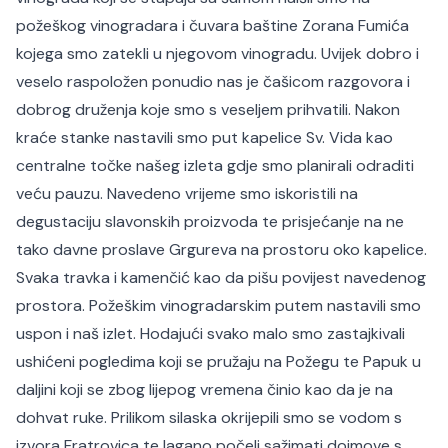
požeškog vinogradara i čuvara baštine Zorana Fumića
kojega smo zatekli u njegovom vinogradu. Uvijek dobro i
veselo raspoložen ponudio nas je čašicom razgovora i
dobrog druženja koje smo s veseljem prihvatili. Nakon
kraće stanke nastavili smo put kapelice Sv. Vida kao
centralne točke našeg izleta gdje smo planirali odraditi
veću pauzu. Navedeno vrijeme smo iskoristili na
degustaciju slavonskih proizvoda te prisjećanje na ne
tako davne proslave Grgureva na prostoru oko kapelice.
Svaka travka i kamenčić kao da pišu povijest navedenog
prostora. Požeškim vinogradarskim putem nastavili smo
uspon i naš izlet. Hodajući svako malo smo zastajkivali
ushićeni pogledima koji se pružaju na Požegu te Papuk u
daljini koji se zbog lijepog vremena činio kao da je na
dohvat ruke. Prilikom silaska okrijepili smo se vodom s
izvora Fratrovica te lagano počeli sažimati dojmove s