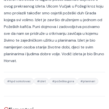
ovog prekrasnog izleta. Ulicom Vučjak u Požegi kroz koju
smo prolazili također smo osjetili požeški duh Grada
kojega svi volimo. Izlet je završio druženjem u jednom od
Požeških kafića. Puni dojmova i zadovoljstva pozivamo
sve da nam se pridruže u otkrivanju zavičaja u kojemu
živimo te zajedničkom užitku u planinama. Izlet je bio
namijenjen osoba starije životne dobi, djeci te svim
planinarima i ljudima dobre volje. Vodič izleta je bio Bruno
Horvat.
#
hpd sokolovac
#
izlet
#
požeška gora
#
planinari