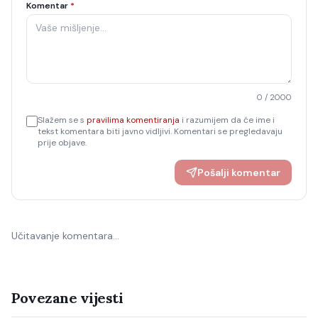
Komentar
*
0
/ 2000
Slažem se s
pravilima komentiranja
i razumijem da će ime i
tekst komentara biti javno vidljivi. Komentari se pregledavaju
prije objave.
Pošalji komentar
Učitavanje komentara…
Povezane vijesti