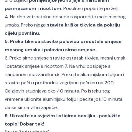
3. U zdjelici
pomiješajte jedno jaje s naribanim
parmezanom i ricottom
. Posolite i poparite po želji.
4. Na dno vatrostalne posude rasporedite malo mesnog
umaka. Preko njega
stavite kriške tikvica da pokriju
cijelu površinu.
5. Preko tikvica stavite polovicu preostale smjese
mesnog umaka i polovicu sirne smjese.
6. Preko sirne smjese stavite ostatak tikvica, mesni umak
i ostatak smjese s ricottom.
7. Na vrhu posipajte s
naribanom mozzarellom.
8. Prekrijte aluminijskom folijom i
stavite peći u prethodnu zagrijanu pećnicu na 200
Celzijevih stupnjeva oko 40 minuta. Po isteku tog
vremena uklonite aluminijsku foliju i pecite još 10 minuta
da se sir na vrhu zapeče.
9. Ukrasite sa svježim listićima bosiljka i poslužite
toplo! Dobar tek!