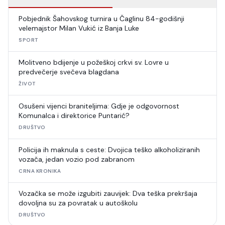
Pobjednik Šahovskog turnira u Čaglinu 84-godišnji
velemajstor Milan Vukić iz Banja Luke
SPORT
Molitveno bdijenje u požeškoj crkvi sv. Lovre u
predvečerje svečeva blagdana
ŽIVOT
Osušeni vijenci braniteljima: Gdje je odgovornost
Komunalca i direktorice Puntarić?
DRUŠTVO
Policija ih maknula s ceste: Dvojica teško alkoholiziranih
vozača, jedan vozio pod zabranom
CRNA KRONIKA
Vozačka se može izgubiti zauvijek: Dva teška prekršaja
dovoljna su za povratak u autoškolu
DRUŠTVO