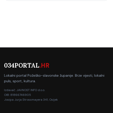
034PORTAL
.HR
Lokalni portal Požeško-slavonske županije. Brze vijesti, lokalni
puls, sport, kultura.
Izdavač: JAVNOST INFO d.o.o.
OIB: 81866746905
Josipa Jurja Strossmayera 341, Osijek