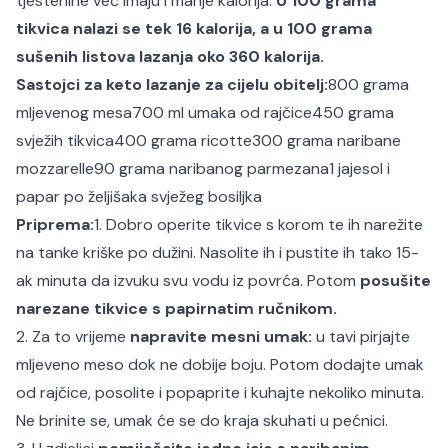
tjestenine već imaju i manje kalorija.
U 100 grama
tikvica nalazi se tek 16 kalorija, a u 100 grama
sušenih listova lazanja oko 360 kalorija.
Sastojci za keto lazanje za cijelu obitelj:
800 grama
mljevenog mesa
700 ml umaka od rajčice
450 grama
svježih tikvica
400 grama ricotte
300 grama naribane
mozzarelle
90 grama naribanog parmezana
1 jaje
sol i
papar po želji
šaka svježeg bosiljka
Priprema:
1. Dobro operite tikvice s korom te ih narežite
na tanke kriške po dužini. Nasolite ih i pustite ih tako 15-
ak minuta da izvuku svu vodu iz povrća. Potom
posušite
narezane tikvice s papirnatim ručnikom.
2. Za to vrijeme
napravite mesni umak:
u tavi pirjajte
mljeveno meso dok ne dobije boju. Potom dodajte umak
od rajčice, posolite i popaprite i kuhajte nekoliko minuta.
Ne brinite se, umak će se do kraja skuhati u pećnici.