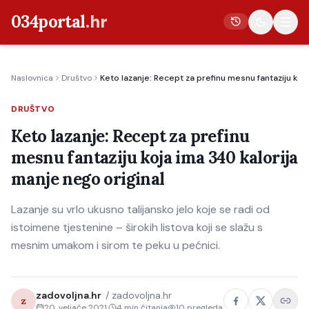
034portal
.hr
Naslovnica
Društvo
Keto lazanje: Recept za prefinu mesnu fantaziju koj
Vijesti
DRUŠTVO
Crna kronika
Keto lazanje: Recept za prefinu
Poljoprivreda
mesnu fantaziju koja ima 340 kalorija
Politika
manje nego original
Gospodarstvo
Lazanje su vrlo ukusno talijansko jelo koje se radi od
Život
istoimene tjestenine – širokih listova koji se slažu s
Kultura
mesnim umakom i sirom te peku u pećnici.
Sport
zadovoljna.hr
/
zadovoljna.hr
z
20. veljače 2021.
4
min čitanja
10
pregleda