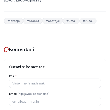
(Izvor:
Zadovoljna.hr
)
#
lazanje
#
recept
#
sastojci
#
umak
#
ručak
Komentari
Ostavite komentar
Ime
*
Email
(nije javno, opcionalno)