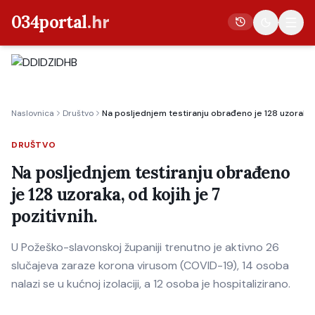
034portal
.hr
Vijesti
Naslovnica
Društvo
Na posljednjem testiranju obrađeno je 128 uzoraka, o
Crna kronika
Poljoprivreda
DRUŠTVO
Politika
Na posljednjem testiranju obrađeno
je 128 uzoraka, od kojih je 7
Gospodarstvo
pozitivnih.
Život
Kultura
U Požeško-slavonskoj županiji trenutno je aktivno 26
slučajeva zaraze korona virusom (COVID-19), 14 osoba
Sport
nalazi se u kućnoj izolaciji, a 12 osoba je hospitalizirano.