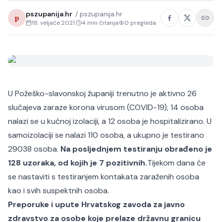
pszupanija.hr
/
pszupanija.hr
p
18. veljače 2021.
4
min čitanja
0
pregleda
U Požeško-slavonskoj županiji trenutno je aktivno 26
slučajeva zaraze korona virusom (COVID-19), 14 osoba
nalazi se u kućnoj izolaciji, a 12 osoba je hospitalizirano. U
samoizolaciji se nalazi 110 osoba, a ukupno je testirano
29038 osoba.
Na posljednjem testiranju obrađeno je
128 uzoraka, od kojih je 7 pozitivnih.
Tijekom dana će
se nastaviti s testiranjem kontakata zaraženih osoba
kao i svih suspektnih osoba.
Preporuke i upute Hrvatskog zavoda za javno
zdravstvo za osobe koje prelaze državnu granicu