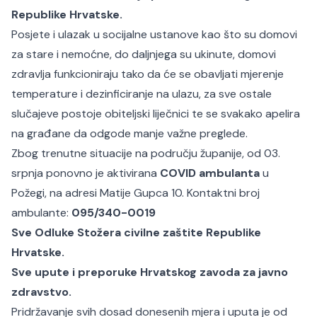
Republike Hrvatske.
Posjete i ulazak u socijalne ustanove kao što su domovi
za stare i nemoćne, do daljnjega su ukinute, domovi
zdravlja funkcioniraju tako da će se obavljati mjerenje
temperature i dezinficiranje na ulazu, za sve ostale
slučajeve postoje obiteljski liječnici te se svakako apelira
na građane da odgode manje važne preglede.
Zbog trenutne situacije na području županije, od 03.
srpnja ponovno je aktivirana
COVID ambulanta
u
Požegi, na adresi Matije Gupca 10. Kontaktni broj
ambulante:
095/340-0019
Sve Odluke Stožera civilne zaštite Republike
Hrvatske
.
Sve upute i preporuke Hrvatskog zavoda za javno
zdravstvo
.
Pridržavanje svih dosad donesenih mjera i uputa je od