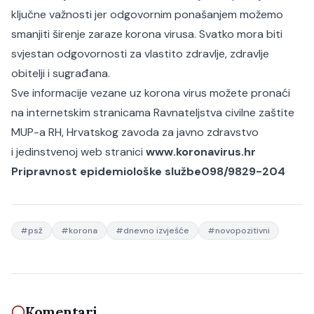
ključne važnosti jer odgovornim ponašanjem možemo
smanjiti širenje zaraze korona virusa. Svatko mora biti
svjestan odgovornosti za vlastito zdravlje, zdravlje
obitelji i sugrađana.
Sve informacije vezane uz korona virus možete pronaći
na internetskim stranicama Ravnateljstva civilne zaštite
MUP-a RH, Hrvatskog zavoda za javno zdravstvo
i jedinstvenoj web stranici
www.koronavirus.hr
Pripravnost epidemiološke službe
098/9829-204
#
psž
#
korona
#
dnevno izvješće
#
novopozitivni
Komentari