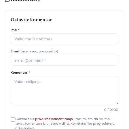
Ostavite komentar
Ime
*
Email
(nije javno, opcionalno)
Komentar
*
0
/ 2000
Slažem se s
pravilima komentiranja
i razumijem da će ime i
tekst komentara biti javno vidljivi. Komentari se pregledavaju
prije objave.