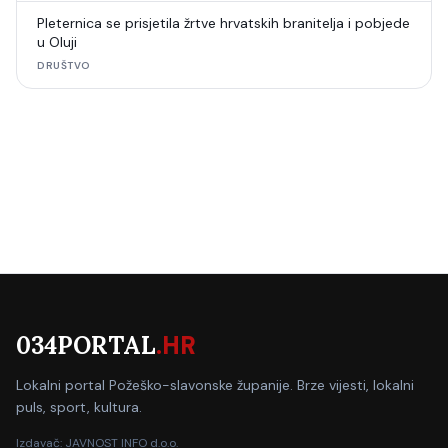
Pleternica se prisjetila žrtve hrvatskih branitelja i pobjede
u Oluji
DRUŠTVO
034PORTAL
.HR
Lokalni portal Požeško-slavonske županije. Brze vijesti, lokalni
puls, sport, kultura.
Izdavač: JAVNOST INFO d.o.o.