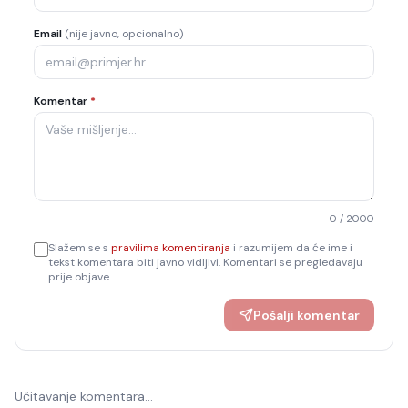
Email
(nije javno, opcionalno)
Komentar
*
0
/ 2000
Slažem se s
pravilima komentiranja
i razumijem da će ime i
tekst komentara biti javno vidljivi. Komentari se pregledavaju
prije objave.
Pošalji komentar
Učitavanje komentara…