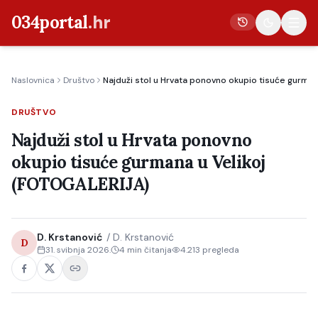
034portal
.hr
Naslovnica
Društvo
Najduži stol u Hrvata ponovno okupio tisuće gurma
Vijesti
DRUŠTVO
Crna kronika
Najduži stol u Hrvata ponovno
Poljoprivreda
okupio tisuće gurmana u Velikoj
Politika
(FOTOGALERIJA)
Gospodarstvo
Život
D. Krstanović
/
D. Krstanović
D
Kultura
31. svibnja 2026.
4
min čitanja
4.213
pregleda
Sport