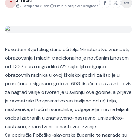
J. Topić
J
7. listopada 2025.
4
min čitanja
7
pregleda
Povodom Svjetskog dana učitelja Ministarstvo znanosti,
obrazovanja i mladih tradicionalno je novčanim iznosom
od 1 327 eura nagradilo 522 najboljih odgojno-
obrazovnih radnika u ovoj školskoj godini za što je u
proračunu osigurano gotovo 693 tisuće eura.
Javni poziv
za nagrađivanje otvoren je u svibnju ove godine, a prijave
je razmatralo Povjerenstvo sastavljeno od učitelja,
nastavnika, stručnih suradnika, odgajatelja i ravnatelja ili
osoba izabranih u znanstveno-nastavno, umjetničko-
nastavno, znanstveno ili nastavno zvanje.
Sa područja Požeško-slavonske županije te nagrade su