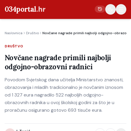
034portal
.hr
Naslovnica
Društvo
Novčane nagrade primili najbolji odgojno-obrazovni
Vijesti
DRUŠTVO
Crna kronika
Novčane nagrade primili najbolji
Poljoprivreda
odgojno-obrazovni radnici
Politika
Povodom Svjetskog dana učitelja Ministarstvo znanosti,
Gospodarstvo
obrazovanja i mladih tradicionalno je novčanim iznosom
Život
od 1 327 eura nagradilo 522 najboljih odgojno-
Kultura
obrazovnih radnika u ovoj školskoj godini za što je u
proračunu osigurano gotovo 693 tisuće eura.
Sport