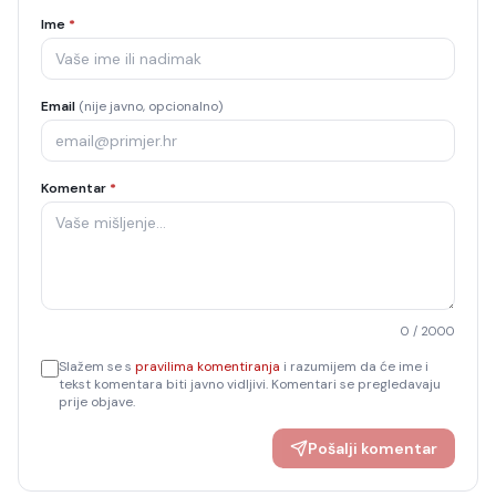
Ime
*
Email
(nije javno, opcionalno)
Komentar
*
0
/ 2000
Slažem se s
pravilima komentiranja
i razumijem da će ime i
tekst komentara biti javno vidljivi. Komentari se pregledavaju
prije objave.
Pošalji komentar