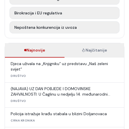
Birokracija i EU regulativa
Nepoštena konkurencija iz uvoza
Najnovije
Najčitanije
Djeca uživala na „Knjigniku“ uz predstavu „Naš zeleni
svijet“
DRUŠTVO
(NAJAVA) UZ DAN POBJEDE I DOMOVINSKE
ZAHVALNOSTI: U Čaglinu u nedjelju 14. međunarodni
šahovski turnir
DRUŠTVO
Policija istražuje krađu stabala u blizini Doljanovaca
CRNA KRONIKA