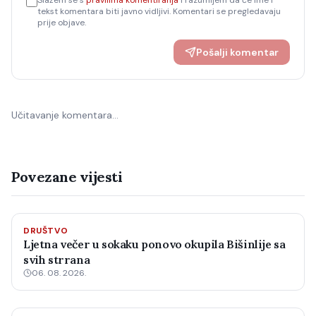
Slažem se s
pravilima komentiranja
i razumijem da će ime i
tekst komentara biti javno vidljivi. Komentari se pregledavaju
prije objave.
Pošalji komentar
Učitavanje komentara…
Povezane vijesti
DRUŠTVO
Ljetna večer u sokaku ponovo okupila Bišinlije sa
svih strrana
06. 08. 2026.