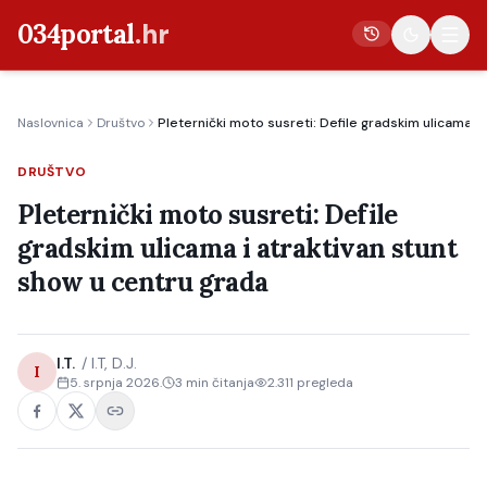
034portal
.hr
Naslovnica
Društvo
Pleternički moto susreti: Defile gradskim ulicama i
Vijesti
DRUŠTVO
Crna kronika
Pleternički moto susreti: Defile
Poljoprivreda
gradskim ulicama i atraktivan stunt
Politika
show u centru grada
Gospodarstvo
Život
I.T.
/
I.T, D.J.
I
Kultura
5. srpnja 2026.
3
min čitanja
2.311
pregleda
Sport