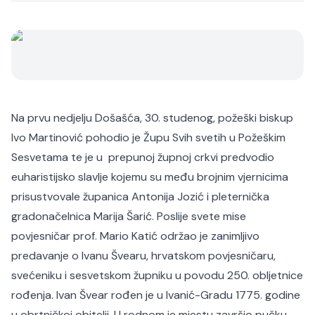
Na prvu nedjelju Došašća, 30. studenog, požeški biskup
Ivo Martinović pohodio je Župu Svih svetih u Požeškim
Sesvetama te je u prepunoj župnoj crkvi predvodio
euharistijsko slavlje kojemu su među brojnim vjernicima
prisustvovale županica Antonija Jozić i pleternička
gradonačelnica Marija Šarić. Poslije svete mise
povjesničar prof. Mario Katić održao je zanimljivo
predavanje o Ivanu Švearu, hrvatskom povjesničaru,
svećeniku i sesvetskom župniku u povodu 250. obljetnice
rođenja. Ivan Švear rođen je u Ivanić-Gradu 1775. godine
u obrtničkoj obitelji. U rodnom je mjestu završio pučku