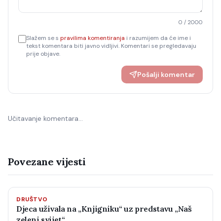
0
/ 2000
Slažem se s
pravilima komentiranja
i razumijem da će ime i
tekst komentara biti javno vidljivi. Komentari se pregledavaju
prije objave.
Pošalji komentar
Učitavanje komentara…
Povezane vijesti
DRUŠTVO
Djeca uživala na „Knjigniku“ uz predstavu „Naš
zeleni svijet“