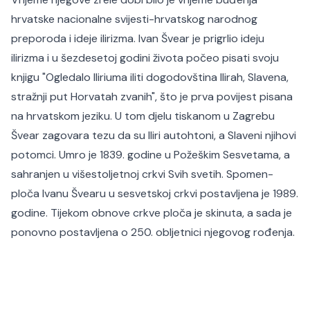
hrvatske nacionalne svijesti-hrvatskog narodnog
preporoda i ideje ilirizma. Ivan Švear je prigrlio ideju
ilirizma i u šezdesetoj godini života počeo pisati svoju
knjigu "Ogledalo Iliriuma iliti dogodovština Ilirah, Slavena,
stražnji put Horvatah zvanih", što je prva povijest pisana
na hrvatskom jeziku. U tom djelu tiskanom u Zagrebu
Švear zagovara tezu da su Iliri autohtoni, a Slaveni njihovi
potomci. Umro je 1839. godine u Požeškim Sesvetama, a
sahranjen u višestoljetnoj crkvi Svih svetih. Spomen-
ploča Ivanu Švearu u sesvetskoj crkvi postavljena je 1989.
godine. Tijekom obnove crkve ploča je skinuta, a sada je
ponovno postavljena o 250. obljetnici njegovog rođenja.