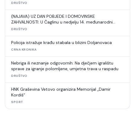
DRUŠTVO
(NAJAVA) UZ DAN POBJEDE I DOMOVINSKE
ZAHVALNOSTI: U Čaglinu u nedjelju 14. međunarodni
šahovski turnir
DRUŠTVO
Policija istražuje krađu stabala u blizini Doljanovaca
CRNA KRONIKA
Nebriga ili neznanje odgovornih: Na dječjem igralištu
sprave za igranje polomljene, umjetna trava u raspadu
DRUŠTVO
HNK Graševina Vetovo organizira Memorijal „Damir
Kordiš“
SPORT