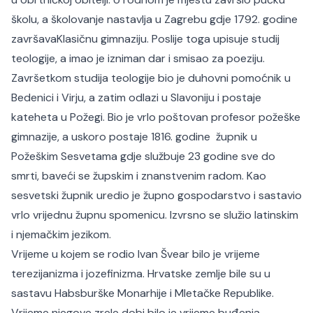
školu, a školovanje nastavlja u Zagrebu gdje 1792. godine
završavaKlasičnu gimnaziju. Poslije toga upisuje studij
teologije, a imao je izniman dar i smisao za poeziju.
Završetkom studija teologije bio je duhovni pomoćnik u
Bedenici i Virju, a zatim odlazi u Slavoniju i postaje
kateheta u Požegi. Bio je vrlo poštovan profesor požeške
gimnazije, a uskoro postaje 1816. godine župnik u
Požeškim Sesvetama gdje službuje 23 godine sve do
smrti, baveći se župskim i znanstvenim radom. Kao
sesvetski župnik uredio je župno gospodarstvo i sastavio
vrlo vrijednu župnu spomenicu. Izvrsno se služio latinskim
i njemačkim jezikom.
Vrijeme u kojem se rodio Ivan Švear bilo je vrijeme
terezijanizma i jozefinizma. Hrvatske zemlje bile su u
sastavu Habsburške Monarhije i Mletačke Republike.
Vrijeme njegove zrele dobi bilo je vrijeme buđenja