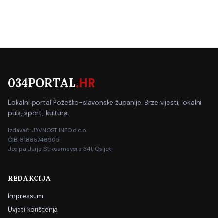
034PORTAL
.HR
Lokalni portal Požeško-slavonske županije. Brze vijesti, lokalni
puls, sport, kultura.
Izdavač: JAVNOST INFO d.o.o.
OIB: 81866746905
Josipa Jurja Strossmayera 341, Osijek
REDAKCIJA
Impressum
Uvjeti korištenja