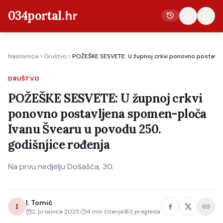
034portal
.hr
Naslovnica
Društvo
POŽEŠKE SESVETE: U župnoj crkvi ponovno postavlj
Vijesti
DRUŠTVO
Crna kronika
POŽEŠKE SESVETE: U župnoj crkvi
Poljoprivreda
ponovno postavljena spomen-ploča
Politika
Ivanu Švearu u povodu 250.
Gospodarstvo
godišnjice rođenja
Život
Na prvu nedjelju Došašća, 30.
Kultura
Sport
I. Tomić
I
2. prosinca 2025.
4
min čitanja
2
pregleda