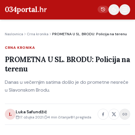
034portal
.hr
Naslovnica
Crna kronika
PROMETNA U SL. BRODU: Policija na terenu
Vijesti
CRNA KRONIKA
Crna kronika
PROMETNA U SL. BRODU: Policija na
Poljoprivreda
terenu
Politika
Danas u večernjim satima došlo je do prometne nesreće
Gospodarstvo
u Slavonskom Brodu.
Život
Kultura
Luka Safundžić
L
Sport
17. ožujka 2021.
4
min čitanja
1
pregleda