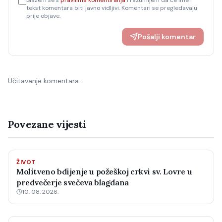
Slažem se s
pravilima komentiranja
i razumijem da će ime i
tekst komentara biti javno vidljivi. Komentari se pregledavaju
prije objave.
Pošalji komentar
Učitavanje komentara…
Povezane vijesti
ŽIVOT
Molitveno bdijenje u požeškoj crkvi sv. Lovre u
predvečerje svečeva blagdana
10. 08. 2026.