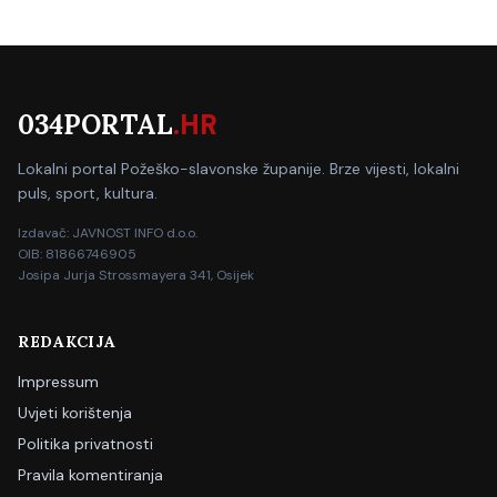
034PORTAL
.HR
Lokalni portal Požeško-slavonske županije. Brze vijesti, lokalni
puls, sport, kultura.
Izdavač: JAVNOST INFO d.o.o.
OIB: 81866746905
Josipa Jurja Strossmayera 341, Osijek
REDAKCIJA
Impressum
Uvjeti korištenja
Politika privatnosti
Pravila komentiranja