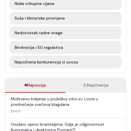
Niske otkupne cijene
Suša i klimatske promjene
Nedostatak radne snage
Birokracija i EU regulativa
Nepoštena konkurencija iz uvoza
Najnovije
Najčitanije
Molitveno bdijenje u požeškoj crkvi sv. Lovre u
predvečerje svečeva blagdana
ŽIVOT
Osušeni vijenci braniteljima: Gdje je odgovornost
Komunalca i direktorice Puntarić?