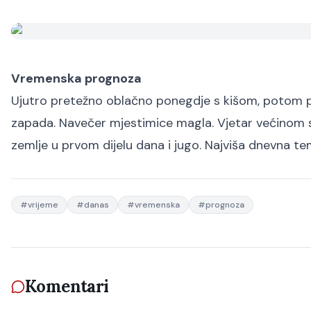
Vremenska prognoza
Ujutro pretežno oblačno ponegdje s kišom, potom p
zapada. Navečer mjestimice magla. Vjetar većinom 
zemlje u prvom dijelu dana i jugo. Najviša dnevna te
#
vrijeme
#
danas
#
vremenska
#
prognoza
Komentari