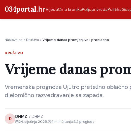
034portal
.hr
Vijesti
Crna kronika
Poljoprivreda
Politika
Gos
Naslovnica
Društvo
Vrijeme danas promjenjivo i prohladno
DRUŠTVO
Vrijeme danas prom
Vremenska prognoza Ujutro pretežno oblačno 
djelomično razvedravanje sa zapada.
DHMZ
/
DHMZ
D
24. siječnja 2025.
4
min čitanja
2
pregleda