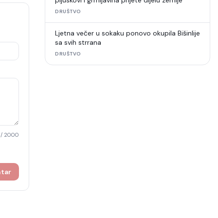
pljuskovi i grmljavina prijete dijelu zemlje
DRUŠTVO
Ljetna večer u sokaku ponovo okupila Bišinlije
sa svih strrana
DRUŠTVO
/ 2000
ntar