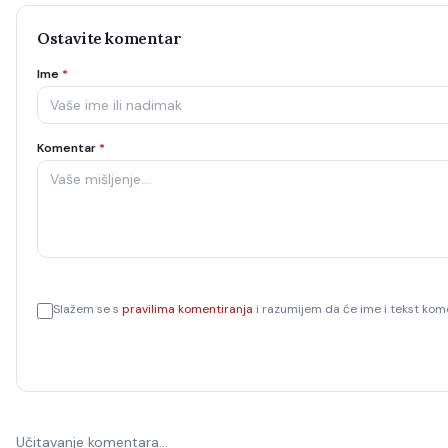
Ostavite komentar
Ime
*
Komentar
*
Slažem se s
pravilima komentiranja
i razumijem da će ime i tekst kome
Učitavanje komentara…