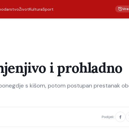
Vre
podarstvo
Život
Kultura
Sport
jenjivo i prohladno
ponegdje s kišom, potom postupan prestanak obo
Podijeli: