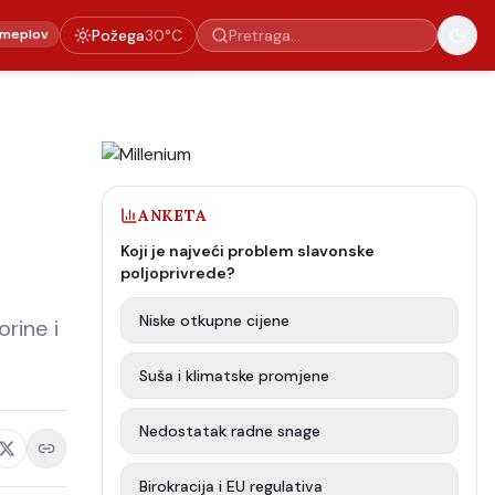
meplov
Požega
30
°C
ANKETA
Koji je najveći problem slavonske
poljoprivrede?
Niske otkupne cijene
rine i
Suša i klimatske promjene
Nedostatak radne snage
Birokracija i EU regulativa