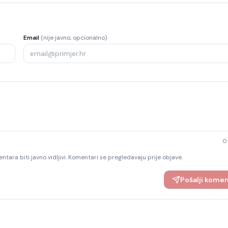
Email
(nije javno, opcionalno)
0
ntara biti javno vidljivi. Komentari se pregledavaju prije objave.
Pošalji kome