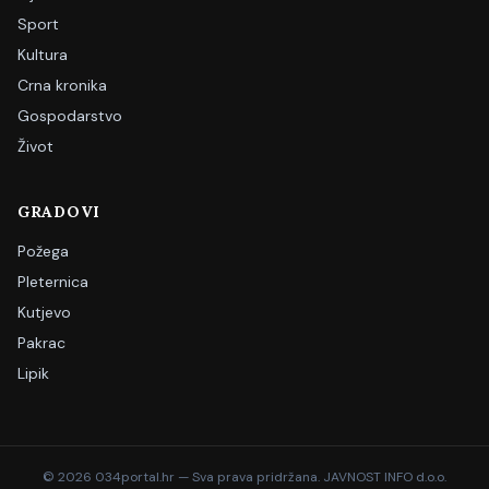
Sport
Kultura
Crna kronika
Gospodarstvo
Život
GRADOVI
Požega
Pleternica
Kutjevo
Pakrac
Lipik
©
2026
034portal.hr — Sva prava pridržana. JAVNOST INFO d.o.o.