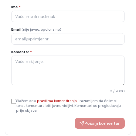
Ime
*
Email
(nije javno, opcionalno)
Komentar
*
0
/ 2000
Slažem se s
pravilima komentiranja
i razumijem da će ime i
tekst komentara biti javno vidljivi. Komentari se pregledavaju
prije objave.
Pošalji komentar