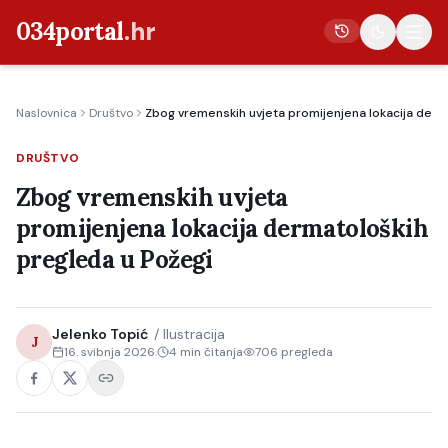
034portal
.hr
Naslovnica
Društvo
Zbog vremenskih uvjeta promijenjena lokacija derm
Vijesti
DRUŠTVO
Crna kronika
Zbog vremenskih uvjeta
Poljoprivreda
promijenjena lokacija dermatoloških
Politika
pregleda u Požegi
Gospodarstvo
Život
Jelenko Topić
/
Ilustracija
J
Kultura
16. svibnja 2026.
4
min čitanja
706
pregleda
Sport