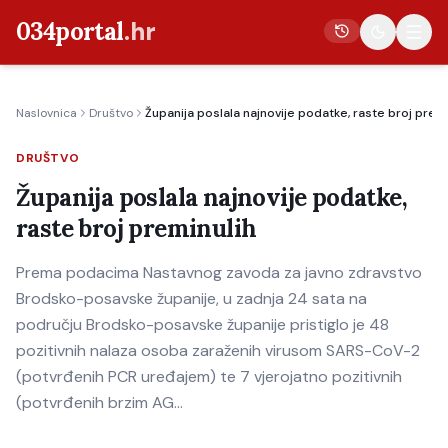
034portal
.hr
Naslovnica
Društvo
Županija poslala najnovije podatke, raste broj premi
Vijesti
DRUŠTVO
Crna kronika
Županija poslala najnovije podatke,
Poljoprivreda
raste broj preminulih
Politika
Prema podacima Nastavnog zavoda za javno zdravstvo
Gospodarstvo
Brodsko-posavske županije, u zadnja 24 sata na
Život
području Brodsko-posavske županije pristiglo je 48
Kultura
pozitivnih nalaza osoba zaraženih virusom SARS-CoV-2
(potvrđenih PCR uređajem) te 7 vjerojatno pozitivnih
Sport
(potvrđenih brzim AG…