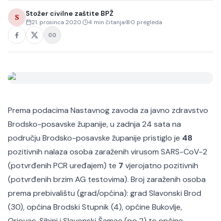
Stožer civilne zaštite BPŽ
S
21. prosinca 2020.
4
min čitanja
0
pregleda
Prema podacima Nastavnog zavoda za javno zdravstvo
Brodsko-posavske županije, u zadnja 24 sata na
području Brodsko-posavske županije pristiglo je
48
pozitivnih nalaza osoba zaraženih virusom SARS-CoV-2
(potvrđenih PCR uređajem) te
7
vjerojatno pozitivnih
(potvrđenih brzim AG testovima). Broj zaraženih osoba
prema prebivalištu (grad/općina): grad Slavonski Brod
(30), općina Brodski Stupnik (4), općine Bukovlje,
Oriovac, Sibinj i Slavonski Šamac (po 2) te općine