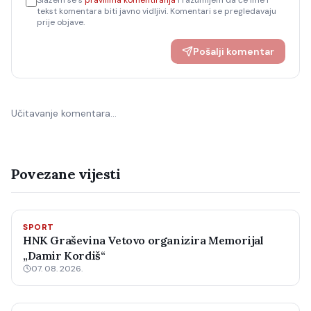
Slažem se s
pravilima komentiranja
i razumijem da će ime i
tekst komentara biti javno vidljivi. Komentari se pregledavaju
prije objave.
Pošalji komentar
Učitavanje komentara…
Povezane vijesti
SPORT
HNK Graševina Vetovo organizira Memorijal
„Damir Kordiš“
07. 08. 2026.