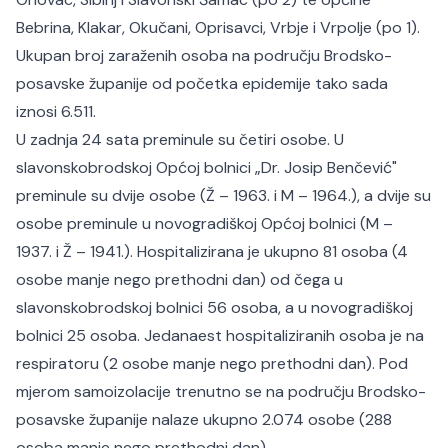
Bebrina, Klakar, Okučani, Oprisavci, Vrbje i Vrpolje (po 1).
Ukupan broj zaraženih osoba na području Brodsko-
posavske županije od početka epidemije tako sada
iznosi 6.511.
U zadnja 24 sata preminule su četiri osobe. U
slavonskobrodskoj Općoj bolnici „Dr. Josip Benčević"
preminule su dvije osobe (Ž – 1963. i M – 1964.), a dvije su
osobe preminule u novogradiškoj Općoj bolnici (M –
1937. i Ž – 1941.). Hospitalizirana je ukupno 81 osoba (4
osobe manje nego prethodni dan) od čega u
slavonskobrodskoj bolnici 56 osoba, a u novogradiškoj
bolnici 25 osoba. Jedanaest hospitaliziranih osoba je na
respiratoru (2 osobe manje nego prethodni dan). Pod
mjerom samoizolacije trenutno se na području Brodsko-
posavske županije nalaze ukupno 2.074 osobe (288
osoba manje nego prethodni dan).