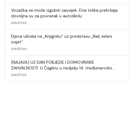
Vozačka se može izgubiti zauvijek: Dva teška prekršaja
dovoljna su za povratak u autoškolu
DRUŠTVO
Djeca uživala na „Knjigniku“ uz predstavu „Naš zeleni
svijet“
DRUŠTVO
(NAJAVA) UZ DAN POBJEDE I DOMOVINSKE
ZAHVALNOSTI: U Čaglinu u nedjelju 14. međunarodni
šahovski turnir
DRUŠTVO