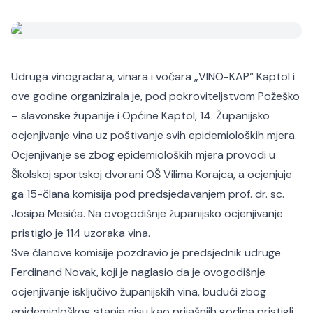
Udruga vinogradara, vinara i voćara „VINO-KAP“ Kaptol i
ove godine organizirala je, pod pokroviteljstvom Požeško
– slavonske županije i Općine Kaptol, 14. Županijsko
ocjenjivanje vina uz poštivanje svih epidemioloških mjera.
Ocjenjivanje se zbog epidemioloških mjera provodi u
Školskoj sportskoj dvorani OŠ Vilima Korajca, a ocjenjuje
ga 15-člana komisija pod predsjedavanjem prof. dr. sc.
Josipa Mesića. Na ovogodišnje županijsko ocjenjivanje
pristiglo je 114 uzoraka vina.
Sve članove komisije pozdravio je predsjednik udruge
Ferdinand Novak, koji je naglasio da je ovogodišnje
ocjenjivanje isključivo županijskih vina, budući zbog
epidemiološkog stanja nisu kao prijašnjih godina pristigli