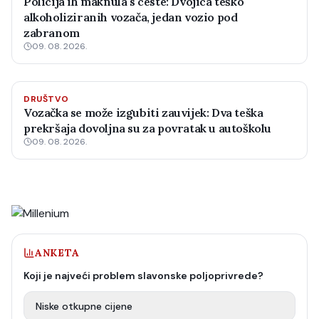
Policija ih maknula s ceste: Dvojica teško
alkoholiziranih vozača, jedan vozio pod
zabranom
09. 08. 2026.
DRUŠTVO
Vozačka se može izgubiti zauvijek: Dva teška
prekršaja dovoljna su za povratak u autoškolu
09. 08. 2026.
ANKETA
Koji je najveći problem slavonske poljoprivrede?
Niske otkupne cijene