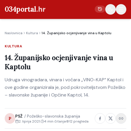
034portal
.hr
Naslovnica
Kultura
14. Županijsko ocjenjivanje vina u Kaptolu
Vijesti
KULTURA
Crna kronika
14. Županijsko ocjenjivanje vina u
Poljoprivreda
Kaptolu
Politika
Udruga vinogradara, vinara i voćara „VINO-KAP“ Kaptol i
Gospodarstvo
ove godine organizirala je, pod pokroviteljstvom Požeško
Život
– slavonske županije i Općine Kaptol, 14.
Kultura
Sport
PSŽ
/
Požeško-slavonska županija
P
2. lipnja 2021.
4
min čitanja
12
pregleda