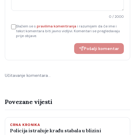
0
/ 2000
Slažem se s
pravilima komentiranja
i razumijem da će ime i
tekst komentara biti javno vidljivi. Komentari se pregledavaju
prije objave.
Pošalji komentar
Učitavanje komentara…
Povezane vijesti
CRNA KRONIKA
Policija istražuje krađu stabala u blizini