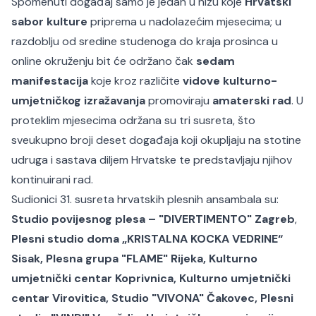
Spomenuti događaj samo je jedan u nizu koje
Hrvatski
sabor kulture
priprema u nadolazećim mjesecima; u
razdoblju od sredine studenoga do kraja prosinca u
online okruženju bit će održano čak
sedam
manifestacija
koje kroz različite
vidove kulturno-
umjetničkog izražavanja
promoviraju
amaterski rad
. U
proteklim mjesecima održana su tri susreta, što
sveukupno broji deset događaja koji okupljaju na stotine
udruga i sastava diljem Hrvatske te predstavljaju njihov
kontinuirani rad.
Sudionici 31. susreta hrvatskih plesnih ansambala su:
Studio povijesnog plesa – "DIVERTIMENTO" Zagreb
,
Plesni studio doma „KRISTALNA KOCKA VEDRINE“
Sisak, Plesna grupa "FLAME" Rijeka, Kulturno
umjetnički centar Koprivnica, Kulturno umjetnički
centar Virovitica, Studio "VIVONA" Čakovec, Plesni