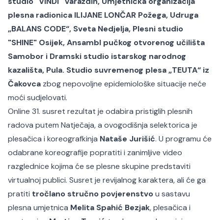
studio "VINDI" Varaždin, Umjetnička organizacija
plesna radionica ILIJANE LONČAR Požega, Udruga
„BALANS CODE“, Sveta Nedjelja, Plesni studio
"SHINE" Osijek, Ansambl pučkog otvorenog učilišta
Samobor i Dramski studio istarskog narodnog
kazališta, Pula. Studio suvremenog plesa „TEUTA“ iz
Čakovca
zbog nepovoljne epidemiološke situacije neće
moći sudjelovati.
Online 31. susret rezultat je odabira pristiglih plesnih
radova putem Natječaja, a ovogodišnja selektorica je
plesačica i koreografkinja
Nataše Jurišić
. U programu će
odabrane koreografije popratiti i zanimljive video
razglednice kojima će se plesne skupine predstaviti
virtualnoj publici. Susret je revijalnog karaktera, ali će ga
pratiti
tročlano stručno povjerenstvo
u sastavu
plesna umjetnica
Melita Spahić Bezjak
, plesačica i