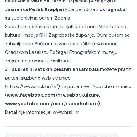
nastavnica
Martina Terzić
te plesna pedagoginja
Jasminka Petek Krapljan
koje će održati
okrugli stol
sa sudionicima putem Zooma.
Susret se održava uz materijalnu potporu Ministarstva
kulture i medija RH i Zagrebačke županije. Ovim putem se
zahvaljujemo Pučkom otvorenom učilištu Samobor,
Gradskom kazalištu Požega i Etnografskom muzeju
Zagreb na pomoći u realizaciji.
31. susret hrvatskih plesnih ansambala
možete pratiti
putem službene web stranice
(
https://www.hrsk.hr/tv/
) te putem FB i Youtube stranica
(
www.facebook.com/hrv.sabor.kulture
,
www.youtube.com/user/saborkulture)
Detaljnije informacije:
www.hrsk.hr