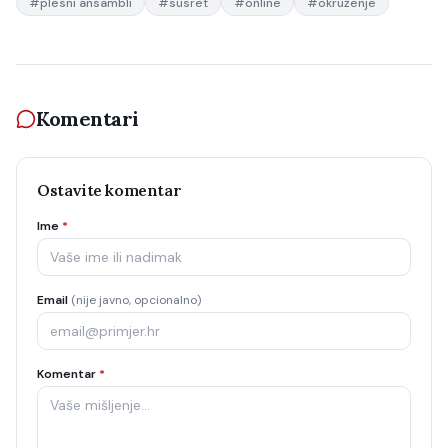
#
plesni ansambli
#
susret
#
online
#
okruženje
Komentari
Ostavite komentar
Ime
*
Email
(nije javno, opcionalno)
Komentar
*