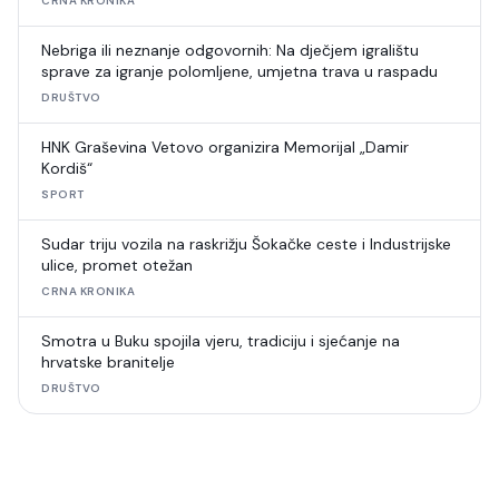
CRNA KRONIKA
Nebriga ili neznanje odgovornih: Na dječjem igralištu
sprave za igranje polomljene, umjetna trava u raspadu
DRUŠTVO
HNK Graševina Vetovo organizira Memorijal „Damir
Kordiš“
SPORT
Sudar triju vozila na raskrižju Šokačke ceste i Industrijske
ulice, promet otežan
CRNA KRONIKA
Smotra u Buku spojila vjeru, tradiciju i sjećanje na
hrvatske branitelje
DRUŠTVO