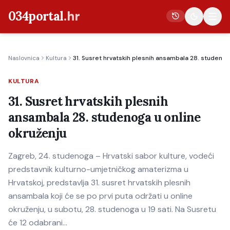
034portal
.hr
Naslovnica
Kultura
31. Susret hrvatskih plesnih ansambala 28. studenog
Vijesti
KULTURA
Crna kronika
31. Susret hrvatskih plesnih
Poljoprivreda
ansambala 28. studenoga u online
Politika
okruženju
Gospodarstvo
Zagreb, 24. studenoga – Hrvatski sabor kulture, vodeći
Život
predstavnik kulturno-umjetničkog amaterizma u
Kultura
Hrvatskoj, predstavlja 31. susret hrvatskih plesnih
ansambala koji će se po prvi puta održati u online
Sport
okruženju, u subotu, 28. studenoga u 19 sati. Na Susretu
će 12 odabrani…