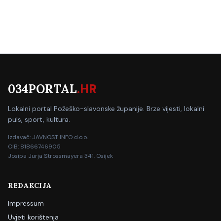
034PORTAL
.HR
Lokalni portal Požeško-slavonske županije. Brze vijesti, lokalni
puls, sport, kultura.
Izdavač: JAVNOST INFO d.o.o.
OIB: 81866746905
Josipa Jurja Strossmayera 341, Osijek
REDAKCIJA
Impressum
Uvjeti korištenja