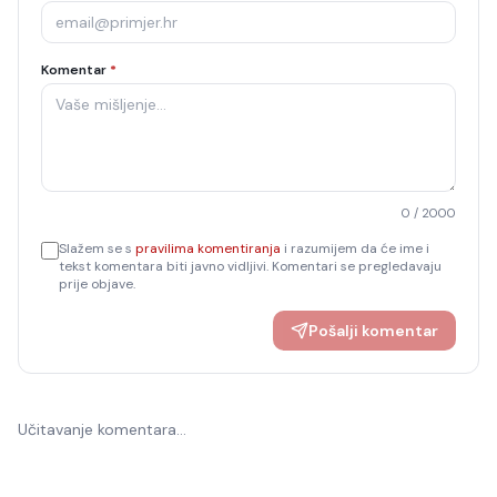
Komentar
*
0
/ 2000
Slažem se s
pravilima komentiranja
i razumijem da će ime i
tekst komentara biti javno vidljivi. Komentari se pregledavaju
prije objave.
Pošalji komentar
Učitavanje komentara…