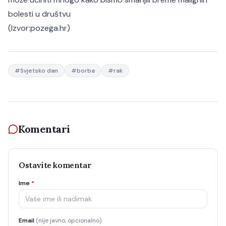
bolesti u društvu
(Izvor:
pozega.hr
)
#
Svjetsko dan
#
borba
#
rak
Komentari
Ostavite komentar
Ime
*
Email
(nije javno, opcionalno)