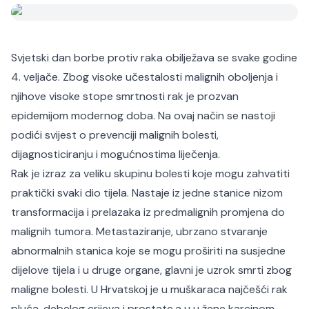
Svjetski dan borbe protiv raka obilježava se svake godine
4. veljače. Zbog visoke učestalosti malignih oboljenja i
njihove visoke stope smrtnosti rak je prozvan
epidemijom modernog doba. Na ovaj način se nastoji
podići svijest o prevenciji malignih bolesti,
dijagnosticiranju i mogućnostima liječenja.
Rak je izraz za veliku skupinu bolesti koje mogu zahvatiti
praktički svaki dio tijela. Nastaje iz jedne stanice nizom
transformacija i prelazaka iz predmalignih promjena do
malignih tumora. Metastaziranje, ubrzano stvaranje
abnormalnih stanica koje se mogu proširiti na susjedne
dijelove tijela i u druge organe, glavni je uzrok smrti zbog
maligne bolesti. U Hrvatskoj je u muškaraca najčešći rak
pluća, debelog crijeva i prostate,a u u žene karcinom