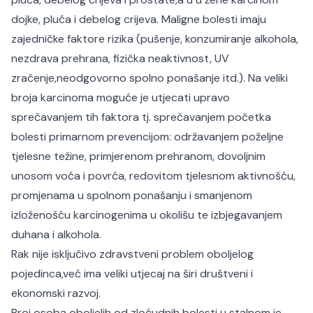
dojke, pluća i debelog crijeva. Maligne bolesti imaju
zajedničke faktore rizika (pušenje, konzumiranje alkohola,
nezdrava prehrana, fizička neaktivnost, UV
zračenje,neodgovorno spolno ponašanje itd.). Na veliki
broja karcinoma moguće je utjecati upravo
sprečavanjem tih faktora tj. sprečavanjem početka
bolesti primarnom prevencijom: održavanjem poželjne
tjelesne težine, primjerenom prehranom, dovoljnim
unosom voća i povrća, redovitom tjelesnom aktivnošću,
promjenama u spolnom ponašanju i smanjenom
izloženošću karcinogenima u okolišu te izbjegavanjem
duhana i alkohola.
Rak nije isključivo zdravstveni problem oboljelog
pojedinca,već ima veliki utjecaj na širi društveni i
ekonomski razvoj.
Broj osoba oboljelih od zloćudnih bolesti u stalnom je