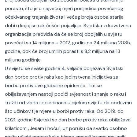
porastu, što je u najvećoj mjeri posljedica povećanog
očekivanog trajanja života i većeg broja osoba starije
dobi u kojoj se rak češće pojavljuje. Svjetska zdravstvena
organizacija predviđa da će se broj oboljelih u svijetu
povećati sa 14 milijuna u 2012. godini na 24 milijuna 2035.
godine, dok će broj umrlih porasti s 8,2 milijuna na 13
milijuna godišnje.
U svijetu se svake godine 4. veljače obilježava Svjetski
dan borbe protiv raka kao jedinstvena inicijativa za
borbu protiv ove globalne epidemije. Tim se
obilježavanjem nastoji podići svjesnost i znanje o raku i
tražiti od vlada i pojedinaca u cijelom svijetu da poduzmu
što učinkovitije mjere u borbi protiv raka. Od 2019. do
2021. godine Svjetski se dan borbe protiv raka obilježava
krilaticom „Jesam i hoću”, uz poruku da svatko osobno
može učiniti mnogo kako bismo smanjili breme malignih