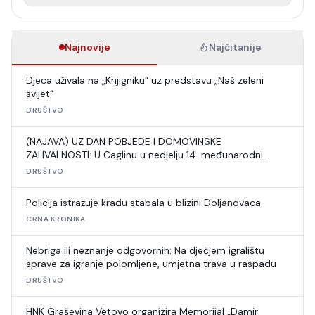
Najnovije
Najčitanije
Djeca uživala na „Knjigniku“ uz predstavu „Naš zeleni
svijet“
DRUŠTVO
(NAJAVA) UZ DAN POBJEDE I DOMOVINSKE
ZAHVALNOSTI: U Čaglinu u nedjelju 14. međunarodni
šahovski turnir
DRUŠTVO
Policija istražuje krađu stabala u blizini Doljanovaca
CRNA KRONIKA
Nebriga ili neznanje odgovornih: Na dječjem igralištu
sprave za igranje polomljene, umjetna trava u raspadu
DRUŠTVO
HNK Graševina Vetovo organizira Memorijal „Damir