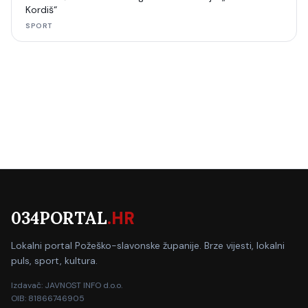
Kordiš“
SPORT
034PORTAL
.HR
Lokalni portal Požeško-slavonske županije. Brze vijesti, lokalni
puls, sport, kultura.
Izdavač: JAVNOST INFO d.o.o.
OIB: 81866746905