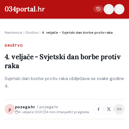
034portal
.hr
Naslovnica
Društvo
4. veljače - Svjetski dan borbe protiv raka
Vijesti
DRUŠTVO
Crna kronika
4. veljače - Svjetski dan borbe protiv
Poljoprivreda
raka
Politika
Svjetski dan borbe protiv raka obilježava se svake godine
Gospodarstvo
4.
Život
Kultura
pozega.hr
/
pozega.hr
p
Sport
4. veljače 2021.
4
min čitanja
2
pregleda