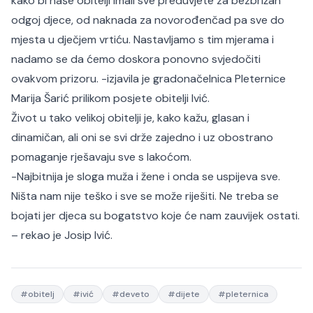
kako bi naše obitelji imali sve preduvjete za bezbrižan
odgoj djece, od naknada za novorođenčad pa sve do
mjesta u dječjem vrtiću. Nastavljamo s tim mjerama i
nadamo se da ćemo doskora ponovno svjedočiti
ovakvom prizoru. -izjavila je gradonačelnica Pleternice
Marija Šarić prilikom posjete obitelji Ivić.
Život u tako velikoj obitelji je, kako kažu, glasan i
dinamičan, ali oni se svi drže zajedno i uz obostrano
pomaganje rješavaju sve s lakoćom.
-Najbitnija je sloga muža i žene i onda se uspijeva sve.
Ništa nam nije teško i sve se može riješiti. Ne treba se
bojati jer djeca su bogatstvo koje će nam zauvijek ostati.
– rekao je Josip Ivić.
#
obitelj
#
ivić
#
deveto
#
dijete
#
pleternica