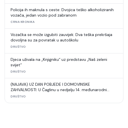
Policija ih maknula s ceste: Dvojica teško alkoholiziranih
vozača, jedan vozio pod zabranom
CRNA KRONIKA
Vozačka se može izgubiti zauvijek: Dva teška prekršaja
dovoljna su za povratak u autoškolu
DRUŠTVO
Djeca uživala na „Knjigniku“ uz predstavu „Naš zeleni
svijet“
DRUŠTVO
(NAJAVA) UZ DAN POBJEDE I DOMOVINSKE
ZAHVALNOSTI: U Čaglinu u nedjelju 14. međunarodni
šahovski turnir
DRUŠTVO