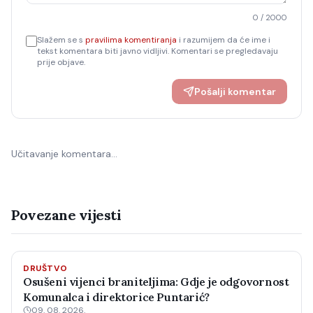
0
/ 2000
Slažem se s
pravilima komentiranja
i razumijem da će ime i
tekst komentara biti javno vidljivi. Komentari se pregledavaju
prije objave.
Pošalji komentar
Učitavanje komentara…
Povezane vijesti
DRUŠTVO
Osušeni vijenci braniteljima: Gdje je odgovornost
Komunalca i direktorice Puntarić?
09. 08. 2026.