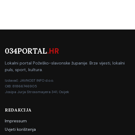
034PORTAL
.HR
Lokalni portal Požeško-slavonske županije. Brze vijesti, lokalni
puls, sport, kultura.
Izdavač: JAVNOST INFO d.o.o.
OIB: 81866746905
Josipa Jurja Strossmayera 341, Osijek
REDAKCIJA
Impressum
Uvjeti korištenja