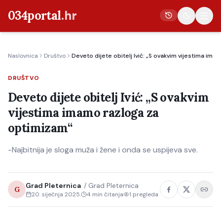
034portal
.hr
Naslovnica
Društvo
Deveto dijete obitelj Ivić: „S ovakvim vijestima im
Vijesti
DRUŠTVO
Crna kronika
Deveto dijete obitelj Ivić: „S ovakvim
Poljoprivreda
vijestima imamo razloga za
Politika
optimizam“
Gospodarstvo
-Najbitnija je sloga muža i žene i onda se uspijeva sve.
Život
Kultura
Grad Pleternica
/
Grad Pleternica
Sport
G
20. siječnja 2025.
4
min čitanja
1
pregleda