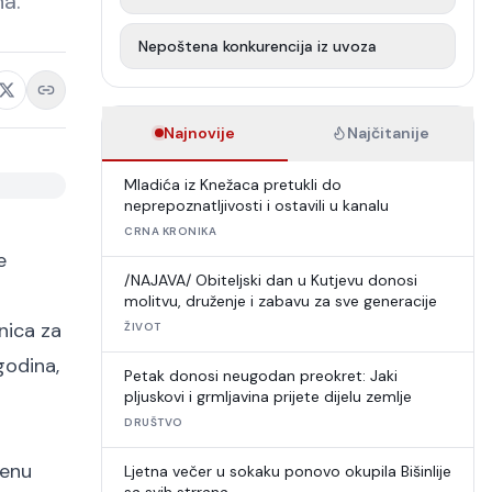
na.
Nepoštena konkurencija iz uvoza
Najnovije
Najčitanije
Mladića iz Knežaca pretukli do
neprepoznatljivosti i ostavili u kanalu
CRNA KRONIKA
e
/NAJAVA/ Obiteljski dan u Kutjevu donosi
molitvu, druženje i zabavu za sve generacije
nica za
ŽIVOT
godina,
Petak donosi neugodan preokret: Jaki
pljuskovi i grmljavina prijete dijelu zemlje
DRUŠTVO
đenu
Ljetna večer u sokaku ponovo okupila Bišinlije