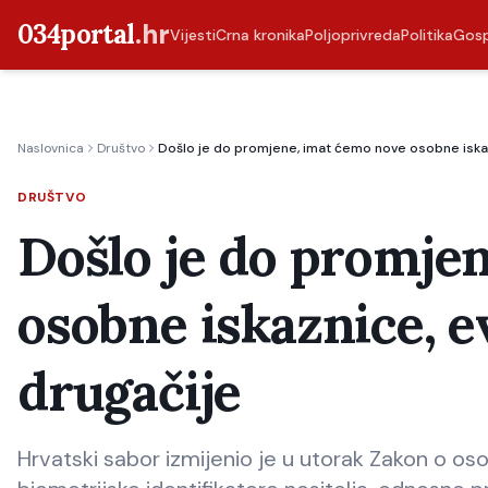
034portal
.hr
Vijesti
Crna kronika
Poljoprivreda
Politika
Gos
Naslovnica
Društvo
Došlo je do promjene, imat ćemo nove osobne iskazn
DRUŠTVO
Došlo je do promje
osobne iskaznice, ev
drugačije
Hrvatski sabor izmijenio je u utorak Zakon o oso