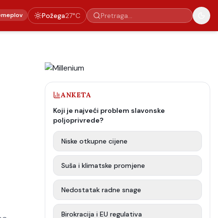
emeplov
Požega
27
°C
ANKETA
Koji je najveći problem slavonske
poljoprivrede?
Niske otkupne cijene
Suša i klimatske promjene
Nedostatak radne snage
Birokracija i EU regulativa