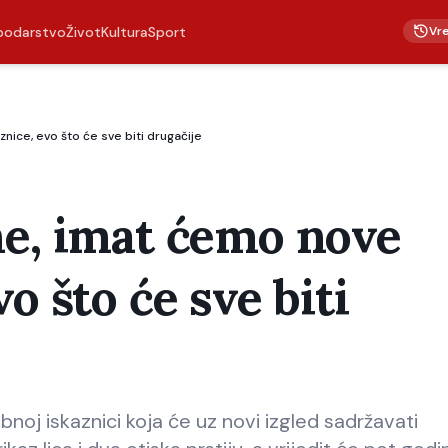
Vr
podarstvo
Život
Kultura
Sport
ice, evo što će sve biti drugačije
ne, imat ćemo nove
o što će sve biti
bnoj iskaznici koja će uz novi izgled sadržavati