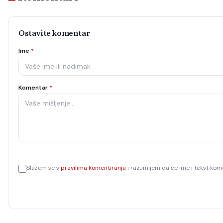
Ostavite komentar
Ime
*
Komentar
*
Slažem se s
pravilima komentiranja
i razumijem da će ime i tekst kome