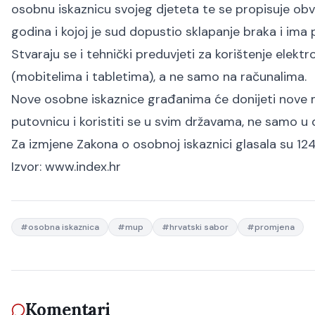
osobnu iskaznicu svojeg djeteta te se propisuje obv
godina i kojoj je sud dopustio sklapanje braka i ima 
Stvaraju se i tehnički preduvjeti za korištenje elekt
(mobitelima i tabletima), a ne samo na računalima.
Nove osobne iskaznice građanima će donijeti nove 
putovnicu i koristiti se u svim državama, ne samo u
Za izmjene Zakona o osobnoj iskaznici glasala su 12
Izvor:
www.index.hr
#
osobna iskaznica
#
mup
#
hrvatski sabor
#
promjena
Komentari