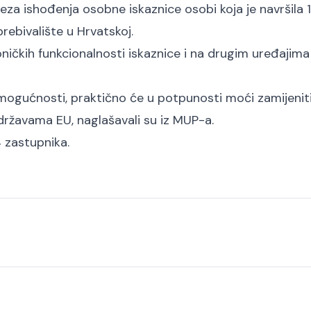
eza ishođenja osobne iskaznice osobi koja je navršila 
prebivalište u Hrvatskoj.
roničkih funkcionalnosti iskaznice i na drugim uređajima
mogućnosti, praktično će u potpunosti moći zamijenit
 državama EU, naglašavali su iz MUP-a.
4 zastupnika.