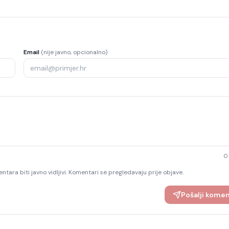
Email
(nije javno, opcionalno)
0
ntara biti javno vidljivi. Komentari se pregledavaju prije objave.
Pošalji kome