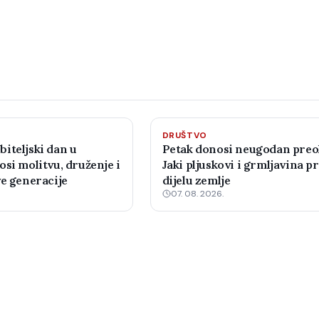
DRUŠTVO
iteljski dan u
Petak donosi neugodan preo
si molitvu, druženje i
Jaki pljuskovi i grmljavina pr
ve generacije
dijelu zemlje
07. 08. 2026.