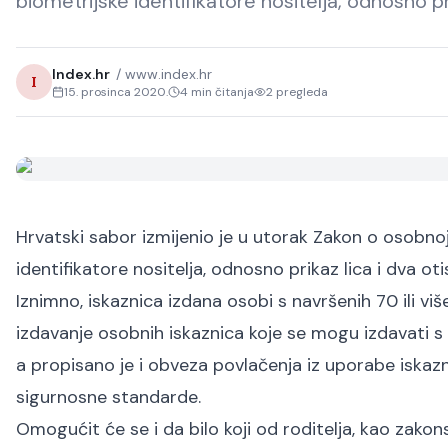
biometrijske identifikatore nositelja, odnosno pri
Index.hr
/
www.index.hr
I
15. prosinca 2020.
4
min čitanja
2
pregleda
Hrvatski sabor izmijenio je u utorak Zakon o osobnoj 
identifikatore nositelja, odnosno prikaz lica i dva oti
Iznimno, iskaznica izdana osobi s navršenih 70 ili vi
izdavanje osobnih iskaznica koje se mogu izdavati s
a propisano je i obveza povlačenja iz uporabe iskaz
sigurnosne standarde.
Omogućit će se i da bilo koji od roditelja, kao zako