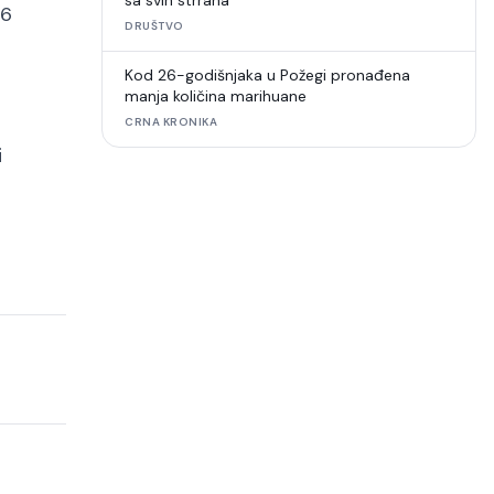
sa svih strrana
16
DRUŠTVO
Kod 26-godišnjaka u Požegi pronađena
manja količina marihuane
CRNA KRONIKA
i