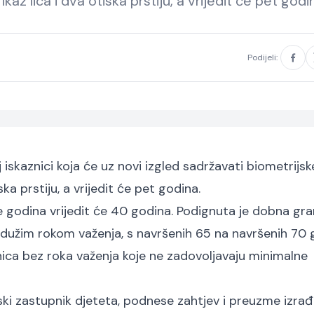
kaz lica i dva otiska prstiju, a vrijedit će pet godi
Podijeli:
iskaznici koja će uz novi izgled sadržavati biometrijsk
ska prstiju, a vrijedit će pet godina.
še godina vrijedit će 40 godina. Podignuta je dobna gra
 dužim rokom važenja, s navršenih 65 na navršenih 70 
nica bez roka važenja koje ne zadovoljavaju minimalne
nski zastupnik djeteta, podnese zahtjev i preuzme izra