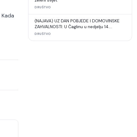
zeleni svijet“
DRUŠTVO
. Kada
(NAJAVA) UZ DAN POBJEDE I DOMOVINSKE
ZAHVALNOSTI: U Čaglinu u nedjelju 14.
međunarodni šahovski turnir
DRUŠTVO