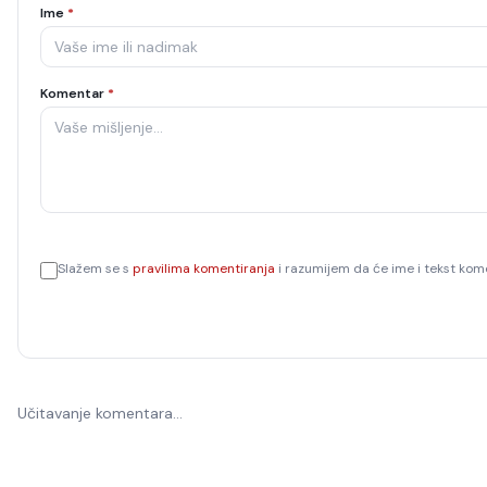
Ime
*
Komentar
*
Slažem se s
pravilima komentiranja
i razumijem da će ime i tekst kome
Učitavanje komentara…