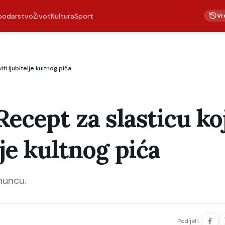
Vr
podarstvo
Život
Kultura
Sport
ti ljubitelje kultnog pića
Recept za slasticu ko
lje kultnog pića
huncu.
Podijeli: