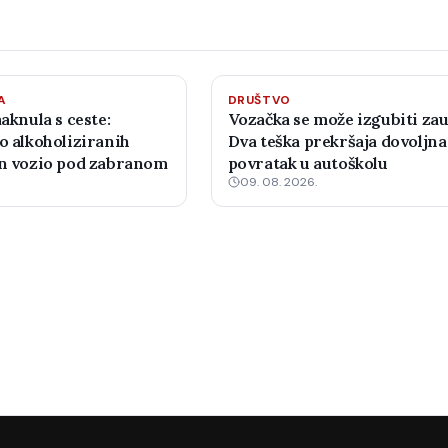
A
DRUŠTVO
maknula s ceste:
Vozačka se može izgubiti zau
o alkoholiziranih
Dva teška prekršaja dovoljna
an vozio pod zabranom
povratak u autoškolu
09. 08. 2026.