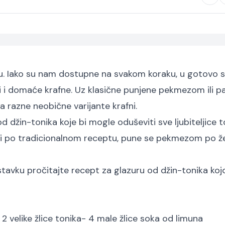
. Iako su nam dostupne na svakom koraku, u gotovo s
iti i domaće krafne. Uz klasične punjene pekmezom ili p
razne neobične varijante krafni.
džin-tonika koje bi mogle oduševiti sve ljubiteljice 
 i po tradicionalnom receptu, pune se pekmezom po žel
stavku pročitajte recept za glazuru od džin-tonika ko
 2 velike žlice tonika
- 4 male žlice soka od limuna