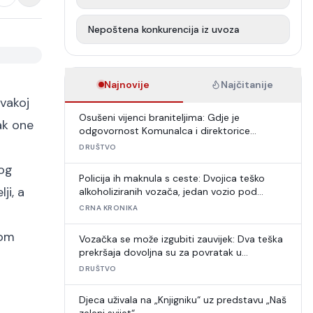
Nepoštena konkurencija iz uvoza
Najnovije
Najčitanije
vakoj
Osušeni vijenci braniteljima: Gdje je
ak one
odgovornost Komunalca i direktorice
Puntarić?
DRUŠTVO
tog
Policija ih maknula s ceste: Dvojica teško
ji, a
alkoholiziranih vozača, jedan vozio pod
zabranom
CRNA KRONIKA
jom
Vozačka se može izgubiti zauvijek: Dva teška
prekršaja dovoljna su za povratak u
autoškolu
DRUŠTVO
Djeca uživala na „Knjigniku“ uz predstavu „Naš