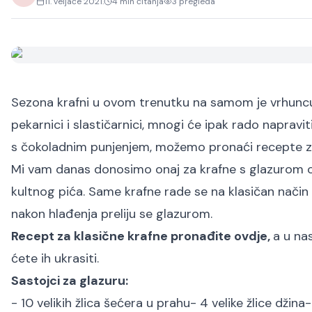
11. veljače 2021.
4
min čitanja
3
pregleda
Sezona krafni u ovom trenutku na samom je vrhuncu
pekarnici i slastičarnici, mnogi će ipak rado naprav
s čokoladnim punjenjem, možemo pronaći recepte za 
Mi vam danas donosimo onaj za krafne s glazurom od 
kultnog pića. Same krafne rade se na klasičan način
nakon hlađenja preliju se glazurom.
Recept za klasične krafne pronađite ovdje,
a u na
ćete ih ukrasiti.
Sastojci za glazuru:
- 10 velikih žlica šećera u prahu
- 4 velike žlice džina
-