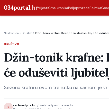
034portal
.hr
Vijesti
Crna kronika
Poljoprivreda
Politika
Gos
Naslovnica
Društvo
Džin-tonik krafne: Recept za slasticu koja će oduševi
DRUŠTVO
Džin-tonik krafne: 
će oduševiti ljubite
Sezona krafni u ovom trenutku na samom je vr
zadovoljna.hr
/
zadovoljna.dnevnik.hr
z