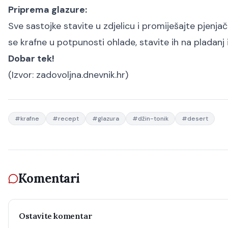
Priprema glazure:
Sve sastojke stavite u zdjelicu i promiješajte pjenjačo
se krafne u potpunosti ohlade, stavite ih na pladanj il
Dobar tek!
(Izvor:
zadovoljna.dnevnik.hr
)
#
krafne
#
recept
#
glazura
#
džin-tonik
#
desert
Komentari
Ostavite komentar