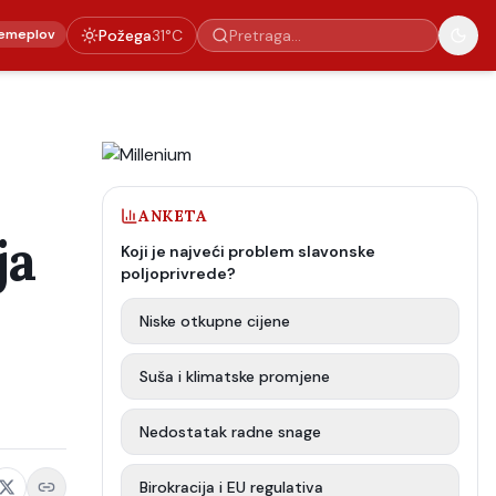
emeplov
Požega
31
°C
ANKETA
ja
Koji je najveći problem slavonske
poljoprivrede?
Niske otkupne cijene
Suša i klimatske promjene
Nedostatak radne snage
Birokracija i EU regulativa