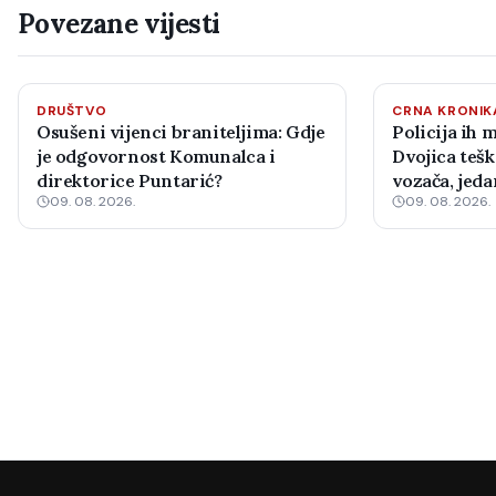
Povezane vijesti
DRUŠTVO
CRNA KRONIK
Osušeni vijenci braniteljima: Gdje
Policija ih 
je odgovornost Komunalca i
Dvojica tešk
direktorice Puntarić?
vozača, jed
09. 08. 2026.
09. 08. 2026.