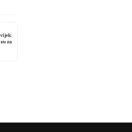
vijek:
 su za