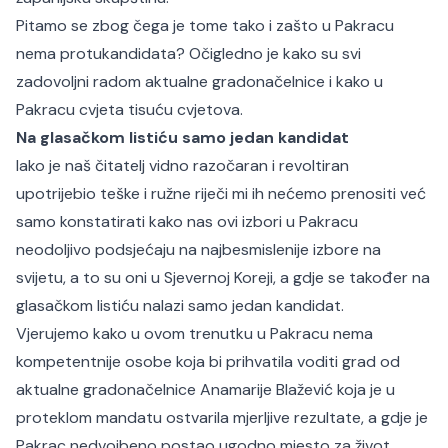
Pitamo se zbog čega je tome tako i zašto u Pakracu
nema protukandidata? Očigledno je kako su svi
zadovoljni radom aktualne gradonačelnice i kako u
Pakracu cvjeta tisuću cvjetova.
Na glasačkom listiću samo jedan kandidat
Iako je naš čitatelj vidno razočaran i revoltiran
upotrijebio teške i ružne riječi mi ih nećemo prenositi već
samo konstatirati kako nas ovi izbori u Pakracu
neodoljivo podsjećaju na najbesmislenije izbore na
svijetu, a to su oni u Sjevernoj Koreji, a gdje se također na
glasačkom listiću nalazi samo jedan kandidat.
Vjerujemo kako u ovom trenutku u Pakracu nema
kompetentnije osobe koja bi prihvatila voditi grad od
aktualne gradonačelnice Anamarije Blažević koja je u
proteklom mandatu ostvarila mjerljive rezultate, a gdje je
Pakrac nedvojbeno postao ugodno mjesto za život