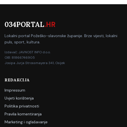
034PORTAL
.HR
Lokalni portal Požeško-slavonske županije. Brze vijesti, lokalni
puls, sport, kultura.
Izdavač: JAVNOST INFO d.o.o.
OIB: 81866746905
Josipa Jurja Strossmayera 341, Osijek
REDAKCIJA
Impressum
Uvjeti korištenja
Politika privatnosti
Pravila komentiranja
Marketing i oglašavanje