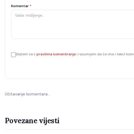
Komentar
*
Slažem se s
pravilima komentiranja
i razumijem da će ime i tekst kome
Učitavanje komentara…
Povezane vijesti