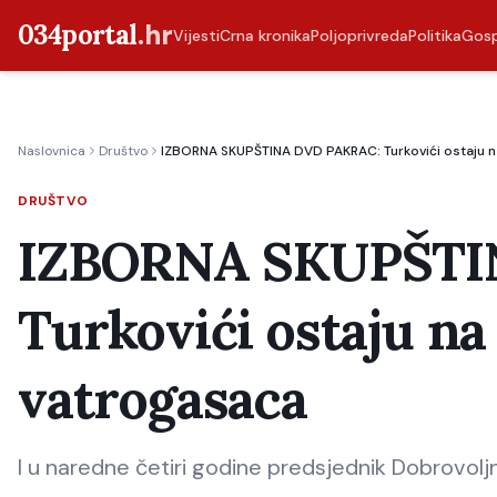
034portal
.hr
Vijesti
Crna kronika
Poljoprivreda
Politika
Gos
Naslovnica
Društvo
IZBORNA SKUPŠTINA DVD PAKRAC: Turkovići ostaju n
DRUŠTVO
IZBORNA SKUPŠTI
Turkovići ostaju na
vatrogasaca
I u naredne četiri godine predsjednik Dobrovoljn