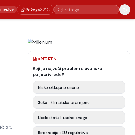
emeplov
Požega
32
°C
ANKETA
Koji je najveći problem slavonske
poljoprivrede?
Niske otkupne cijene
Suša i klimatske promjene
Nedostatak radne snage
ć st.
Birokracija i EU regulativa