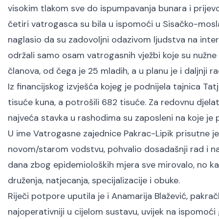
visokim tlakom sve do ispumpavanja bunara i prijev
četiri vatrogasca su bila u ispomoći u Sisačko-mosla
naglasio da su zadovoljni odazivom ljudstva na inte
održali samo osam vatrogasnih vježbi koje su nužne k
članova, od čega je 25 mladih, a u planu je i daljnj
Iz financijskog izvješća kojeg je podnijela tajnica Tat
tisuće kuna, a potrošili 682 tisuće. Za redovnu djel
najveća stavka u rashodima su zaposleni na koje je
U ime Vatrogasne zajednice Pakrac-Lipik prisutne je
novom/starom vodstvu, pohvalio dosadašnji rad i n
dana zbog epidemioloških mjera sve mirovalo, no kako
druženja, natjecanja, specijalizacije i obuke.
Riječi potpore uputila je i Anamarija Blažević, pakra
najoperativniji u cijelom sustavu, uvijek na ispomoći