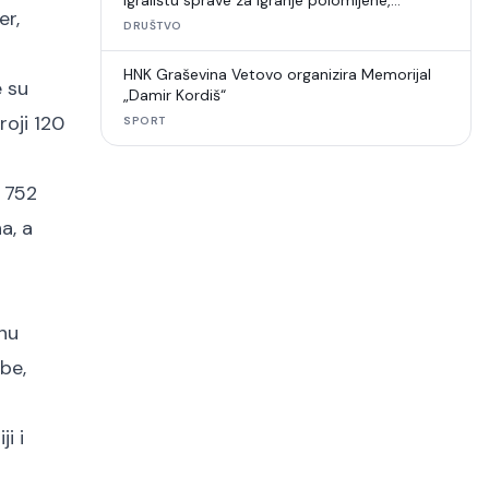
igralištu sprave za igranje polomljene,
er,
umjetna trava u raspadu
DRUŠTVO
HNK Graševina Vetovo organizira Memorijal
e su
„Damir Kordiš“
roji 120
SPORT
i 752
a, a
nu
be,
i i