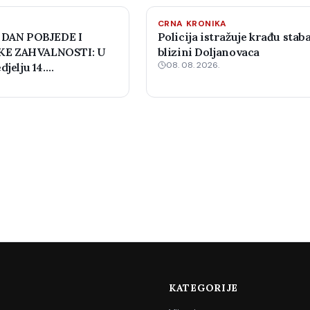
CRNA KRONIKA
 DAN POBJEDE I
Policija istražuje krađu staba
E ZAHVALNOSTI: U
blizini Doljanovaca
08. 08. 2026.
djelju 14.
 šahovski turnir
KATEGORIJE