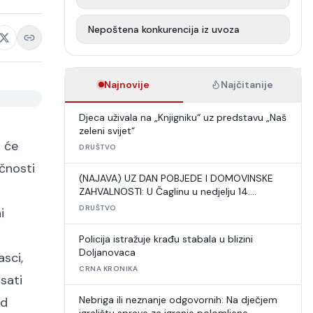
Nepoštena konkurencija iz uvoza
Najnovije
Najčitanije
Djeca uživala na „Knjigniku“ uz predstavu „Naš
zeleni svijet“
k će
DRUŠTVO
očnosti
(NAJAVA) UZ DAN POBJEDE I DOMOVINSKE
ZAHVALNOSTI: U Čaglinu u nedjelju 14.
međunarodni šahovski turnir
DRUŠTVO
i
Policija istražuje krađu stabala u blizini
Doljanovaca
asci,
CRNA KRONIKA
 sati
Nebriga ili neznanje odgovornih: Na dječjem
od