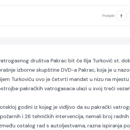
Podijeli:
atrogasnog društva Pakrac bit će Ilija Turković st. do
jučerašnje izborne skupštine DVD-a Pakrac, koja je u naz
jem Turkoviću ovo je četvrti mandat u nizu na mjestu
strojbe pakračkih vatrogasaca ulazi u svoj treći vezan
tekloj godini iz kojeg je vidljivo da su pakrački vatrog
požarnih i 26 tehničkih intervencija, nemali broj radnih
u između ostalog rad s autoljestvama, razna ispiranja p