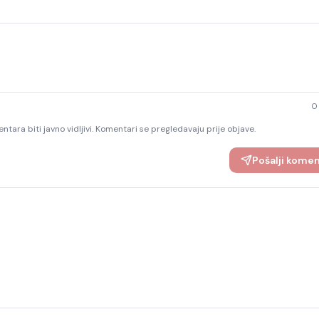
0
ntara biti javno vidljivi. Komentari se pregledavaju prije objave.
Pošalji kome