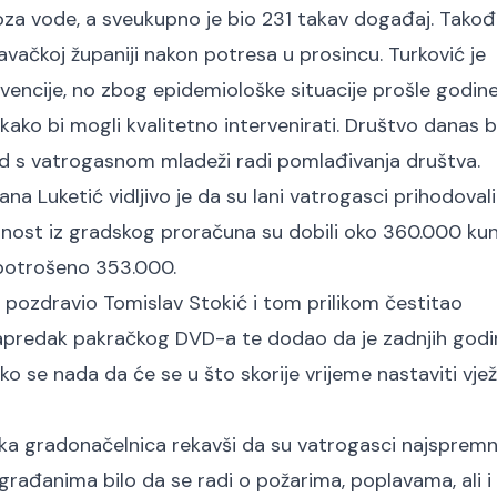
oza vode, a sveukupno je bio 231 takav događaj. Takođ
vačkoj županiji nakon potresa u prosincu. Turković je
rvencije, no zbog epidemiološke situacije prošle godin
ako bi mogli kvalitetno intervenirati. Društvo danas b
i rad s vatrogasnom mladeži radi pomlađivanja društva.
jana Luketić vidljivo je da su lani vatrogasci prihodoval
atnost iz gradskog proračuna su dobili oko 360.000 kun
 potrošeno 353.000.
 pozdravio Tomislav Stokić i tom prilikom čestitao
apredak pakračkog DVD-a te dodao da je zadnjih godi
 se nada da će se u što skorije vrijeme nastaviti vjež
čka gradonačelnica rekavši da su vatrogasci najspremnij
 građanima bilo da se radi o požarima, poplavama, ali i