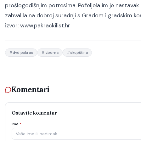
prošlogodišnjim potresima. Poželjela im je nastavak 
zahvalila na dobroj suradnji s Gradom i gradskim k
izvor:
www.pakrackilist.hr
#
dvd pakrac
#
izborna
#
skupština
Komentari
Ostavite komentar
Ime
*