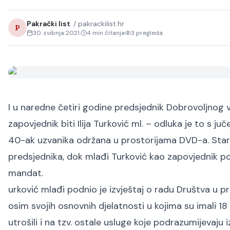
Pakrački list
/
pakrackilist.hr
P
30. svibnja 2021.
4
min čitanja
3
pregleda
I u naredne četiri godine predsjednik Dobrovoljnog v
zapovjednik biti Ilija Turković ml. – odluka je to s 
40-ak uzvanika održana u prostorijama DVD-a. Stari
predsjednika, dok mlađi Turković kao zapovjednik po
mandat.
urković mlađi podnio je izvještaj o radu Društva u pro
osim svojih osnovnih djelatnosti u kojima su imali 18 
utrošili i na tzv. ostale usluge koje podrazumijevaj