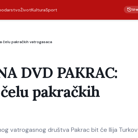
Vr
podarstvo
Život
Kultura
Sport
a čelu pakračkih vatrogasaca
NA DVD PAKRAC:
 čelu pakračkih
og vatrogasnog društva Pakrac bit će Ilija Turkovi