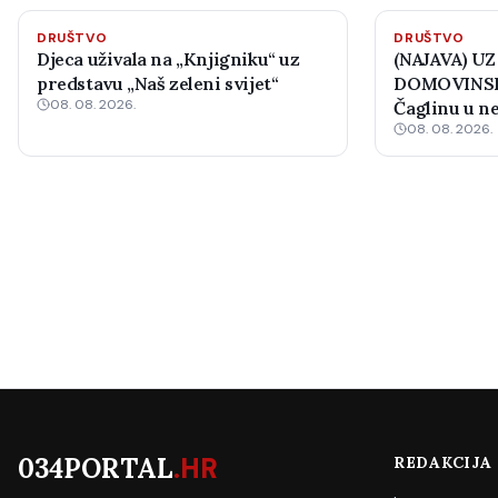
DRUŠTVO
DRUŠTVO
Djeca uživala na „Knjigniku“ uz
(NAJAVA) UZ
predstavu „Naš zeleni svijet“
DOMOVINSK
08. 08. 2026.
Čaglinu u ne
08. 08. 2026.
međunarodni
034PORTAL
.HR
REDAKCIJA