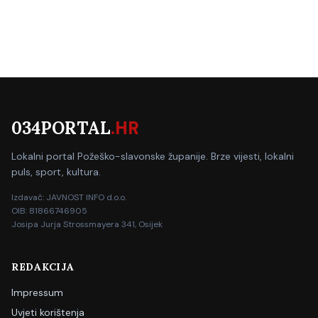
034PORTAL
.HR
Lokalni portal Požeško-slavonske županije. Brze vijesti, lokalni
puls, sport, kultura.
Izdavač: JAVNOST INFO d.o.o.
OIB: 81866746905
Josipa Jurja Strossmayera 341, Osijek
REDAKCIJA
Impressum
Uvjeti korištenja