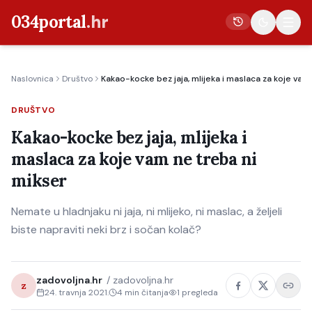
034portal
.hr
Naslovnica
Društvo
Kakao-kocke bez jaja, mlijeka i maslaca za koje vam
Vijesti
DRUŠTVO
Crna kronika
Kakao-kocke bez jaja, mlijeka i
Poljoprivreda
maslaca za koje vam ne treba ni
Politika
mikser
Gospodarstvo
Nemate u hladnjaku ni jaja, ni mlijeko, ni maslac, a željeli
Život
biste napraviti neki brz i sočan kolač?
Kultura
Sport
zadovoljna.hr
/
zadovoljna.hr
z
24. travnja 2021.
4
min čitanja
1
pregleda