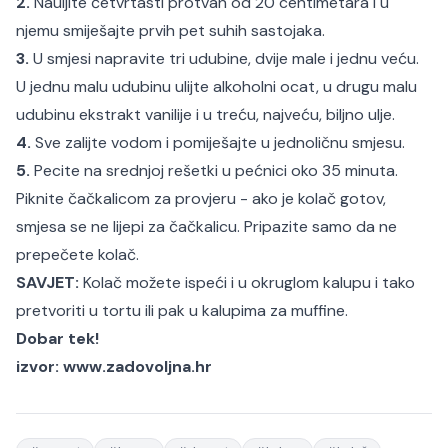
2.
Nauljite četvrtasti protvan od 20 centimetara i u
njemu smiješajte prvih pet suhih sastojaka.
3.
U smjesi napravite tri udubine, dvije male i jednu veću.
U jednu malu udubinu ulijte alkoholni ocat, u drugu malu
udubinu ekstrakt vanilije i u treću, najveću, biljno ulje.
4.
Sve zalijte vodom i pomiješajte u jednoličnu smjesu.
5.
Pecite na srednjoj rešetki u pećnici oko 35
minuta.
Piknite čačkalicom za provjeru - ako je kolač gotov,
smjesa se ne lijepi za čačkalicu. Pripazite samo da ne
prepečete kolač.
SAVJET:
Kolač možete ispeći i u okruglom kalupu i tako
pretvoriti u tortu ili pak u kalupima za muffine.
Dobar tek!
izvor: www.zadovoljna.hr