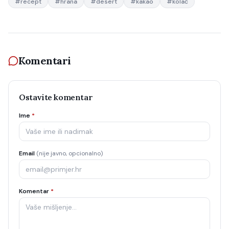
#
recept
#
hrana
#
desert
#
kakao
#
kolač
Komentari
Ostavite komentar
Ime
*
Email
(nije javno, opcionalno)
Komentar
*