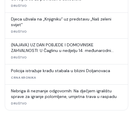
DRUŠTVO
Djeca uživala na „Knjigniku“ uz predstavu „Naš zeleni
svijet“
DRUŠTVO
(NAJAVA) UZ DAN POBJEDE I DOMOVINSKE
ZAHVALNOSTI: U Čaglinu u nedjelju 14. međunarodni
šahovski turnir
DRUŠTVO
Policija istražuje krađu stabala u blizini Doljanovaca
CRNA KRONIKA
Nebriga ili neznanje odgovornih: Na dječjem igralištu
sprave za igranje polomljene, umjetna trava u raspadu
DRUŠTVO