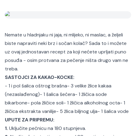
Nemate u hladnjaku ni jaja, ni mlijeko, ni maslac, a željeli
biste napraviti neki brz i sočan kolač? Sada to i možete
uz ovaj jednostavan recept za koji nećete uprljati puno
posuđa - osim protvana za pečenje ništa drugo vam ne
treba.
SASTOJCI ZA KAKAO-KOCKE:
- 1 i pol šalica oštrog brašna
- 3 velike žlice kakaa
(nezaslađenog)
- 1 šalica šećera
- 1 žličica sode
bikarbone
- pola žličice soli
- 1 žličica alkoholnog octa
- 1
žličica ekstrakta vanilije
- 5 žlica biljnog ulja
- 1 šalica vode
UPUTE ZA PRIPREMU:
1.
Uključite pećnicu na 180 stupnjeva.