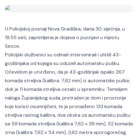
U Policijskoj postaji Nova Gradiška, dana 30. siječnja, u
19.55 sati, zaprimljena je dojava o pucnjavi u mjestu
Seoce.
Policijski službenici su odmah intervenirali i uhitili 43-
godišnjaka od kojega su oduzeli automatsku pušku.
Očevidom je utvrđeno, da je 43-godišnjak ispalio 267
komada streljiva (kalibra. 7,62 mm) iz automatske puške,
dok je 11 komada streljiva ostalo u spremniku. Temeljem
naloga Županijskog suda, pretražen je dom i prostorije
koje koristi osumnjičeni, te je pronađeno 133 komada
streljiva raznog kalibra, dva okvira za automatsku pušku
sa 59 komada streljiva (kalibra 7,62 x 39 mm), 52 komada
zrna (kalibra 7,62 x 54 mm), 3,62 metra sporogorećeg