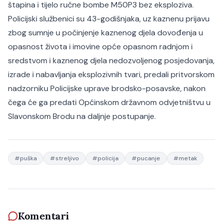
štapina i tijelo ručne bombe M50P3 bez eksploziva.
Policijski službenici su 43-godišnjaka, uz kaznenu prijavu
zbog sumnje u počinjenje kaznenog djela dovođenja u
opasnost života i imovine opće opasnom radnjom i
sredstvom i kaznenog djela nedozvoljenog posjedovanja,
izrade i nabavljanja eksplozivnih tvari, predali pritvorskom
nadzorniku Policijske uprave brodsko-posavske, nakon
čega će ga predati Općinskom državnom odvjetništvu u
Slavonskom Brodu na daljnje postupanje.
#
puška
#
streljivo
#
policija
#
pucanje
#
metak
Komentari