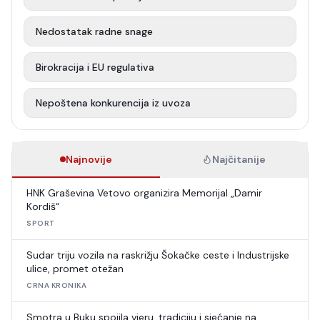
Nedostatak radne snage
Birokracija i EU regulativa
Nepoštena konkurencija iz uvoza
Najnovije
Najčitanije
HNK Graševina Vetovo organizira Memorijal „Damir
Kordiš“
SPORT
Sudar triju vozila na raskrižju Šokačke ceste i Industrijske
ulice, promet otežan
CRNA KRONIKA
Smotra u Buku spojila vjeru, tradiciju i sjećanje na