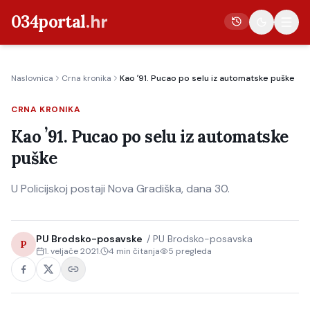
034portal
.hr
Naslovnica
Crna kronika
Kao ʼ91. Pucao po selu iz automatske puške
Vijesti
CRNA KRONIKA
Crna kronika
Kao ʼ91. Pucao po selu iz automatske
Poljoprivreda
puške
Politika
U Policijskoj postaji Nova Gradiška, dana 30.
Gospodarstvo
Život
Kultura
PU Brodsko-posavske
/
PU Brodsko-posavska
P
1. veljače 2021.
4
min čitanja
5
pregleda
Sport