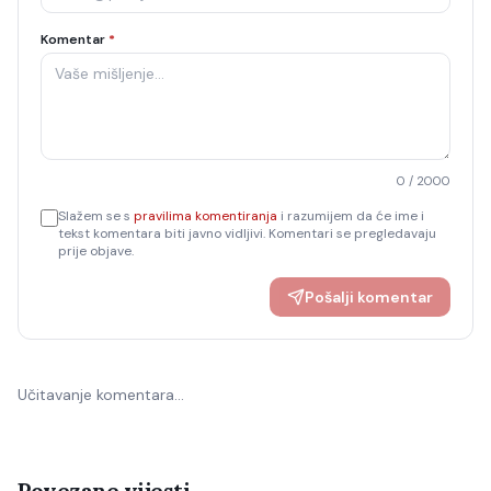
Komentar
*
0
/ 2000
Slažem se s
pravilima komentiranja
i razumijem da će ime i
tekst komentara biti javno vidljivi. Komentari se pregledavaju
prije objave.
Pošalji komentar
Učitavanje komentara…
Povezane vijesti