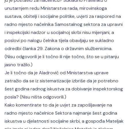
ju je postavio za načelnicu? Sukladno Pravilniku o
unutarnjem redu Ministarstva rada, mirovinskoga
sustava, obitelji i socijalne politike, uvjeti za raspored na
radno mjesto načelnika Samostalnog sektora za upravni
i inspekcijski nadzor u socijalnoj skrbi nisu mijenjani, a
poslovi po nalogu čelnika tijela obavljaju se sukladno
odredbi članka 29. Zakona o državnim službenicima.
(Nisu odgovorili je li točno ili nije točno, što se u pitanju
jasno tražilo.)
Je li točno da je Aladrović od Ministarstva uprave
zatražio da se iz sistematizacije izbriše da je potrebno
šest godina radnog iskustva za dobivanje inspektorskog
posla? (Nisu ništa odgovorili.)
Kako komentirate to da je uvjet za zapošljavanje na
radno mjesto načelnice Sektora najmanje šest godina
iskustva u djelatnosti socijalne skrbi, a gospođa Mateljak