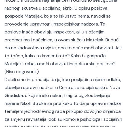
može biti osoba s najmanje četiri odnosno šest godina
radnog iskustva u socijalnoj skrbi. U opisu poslova
gospođe Mateljak, koja to iskustvo nema, navodi se
provođenje upravnog i inspekcijskog nadzora. Te
poslove inače obavljaju inspektori, ali u složenijim
predmetima i načelnica, u ovom slučaju Mateljak. Budući
da ne zadovoljava uvjete, ona to neće moći obavljati. Je li
to točno, kako to komentirate? Kako bi gospođa
Mateljak trebala moći obavljati inspektorske poslove?
(Nisu odgovorili.)
Dobili smo informaciju da je, kao posljedica njenih odluka,
obavljen upravni nadzor u Centru za socijalnu skrb Nova
Gradiška, u koji se išlo nakon tragičnog zlostavljanja
malene Nikoll. Struka se pita kako to da je upravni nadzor
temeljem jednodnevnog rada prikupio dovoljno činjenica
za smjenu ravnatelja, dok su komore psihologa i socijalnih