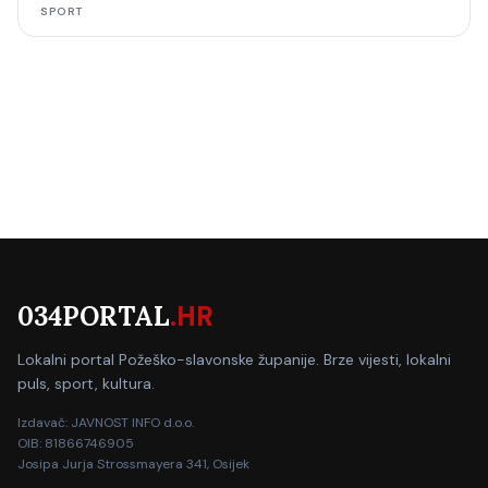
SPORT
034PORTAL
.HR
Lokalni portal Požeško-slavonske županije. Brze vijesti, lokalni
puls, sport, kultura.
Izdavač: JAVNOST INFO d.o.o.
OIB: 81866746905
Josipa Jurja Strossmayera 341, Osijek