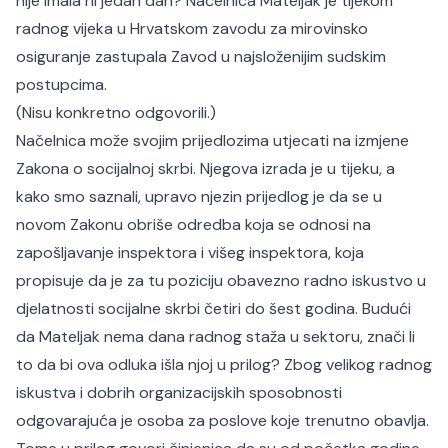
nije imala ni jedan dan? Načelnica Mateljak je tijekom
radnog vijeka u Hrvatskom zavodu za mirovinsko
osiguranje zastupala Zavod u najsloženijim sudskim
postupcima.
(Nisu konkretno odgovorili.)
Načelnica može svojim prijedlozima utjecati na izmjene
Zakona o socijalnoj skrbi. Njegova izrada je u tijeku, a
kako smo saznali, upravo njezin prijedlog je da se u
novom Zakonu obriše odredba koja se odnosi na
zapošljavanje inspektora i višeg inspektora, koja
propisuje da je za tu poziciju obavezno radno iskustvo u
djelatnosti socijalne skrbi četiri do šest godina. Budući
da Mateljak nema dana radnog staža u sektoru, znači li
to da bi ova odluka išla njoj u prilog? Zbog velikog radnog
iskustva i dobrih organizacijskih sposobnosti
odgovarajuća je osoba za poslove koje trenutno obavlja.