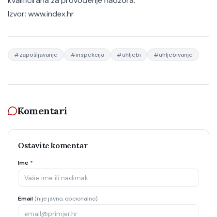
kvalificirana za provođenje nadzora.
Izvor:
www.index.hr
#
zapošljavanje
#
inspekcija
#
uhljebi
#
uhljebivanje
Komentari
Ostavite komentar
Ime
*
Email
(nije javno, opcionalno)