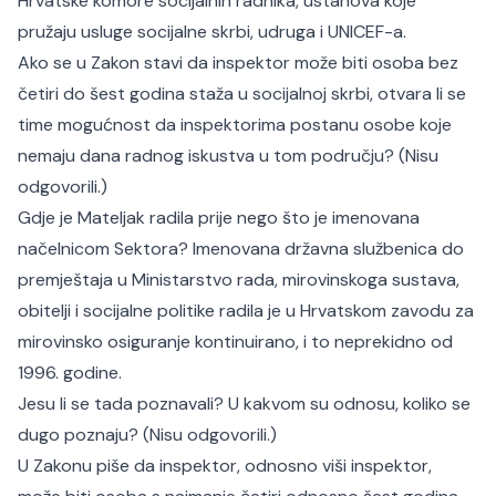
Hrvatske komore socijalnih radnika, ustanova koje
pružaju usluge socijalne skrbi, udruga i UNICEF-a.
Ako se u Zakon stavi da inspektor može biti osoba bez
četiri do šest godina staža u socijalnoj skrbi, otvara li se
time mogućnost da inspektorima postanu osobe koje
nemaju dana radnog iskustva u tom području? (Nisu
odgovorili.)
Gdje je Mateljak radila prije nego što je imenovana
načelnicom Sektora? Imenovana državna službenica do
premještaja u Ministarstvo rada, mirovinskoga sustava,
obitelji i socijalne politike radila je u Hrvatskom zavodu za
mirovinsko osiguranje kontinuirano, i to neprekidno od
1996. godine.
Jesu li se tada poznavali? U kakvom su odnosu, koliko se
dugo poznaju? (Nisu odgovorili.)
U Zakonu piše da inspektor, odnosno viši inspektor,