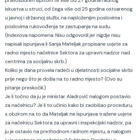
pravosudnim ispitom te više od 27 godina radnog
iskustva u struci, od čega više od 25 godina ostvarenog
u javnoj i državnoj službi, na najsloženijim poslovima i
poslovima rukovođenja te zastupanja na sudu.
(Indexova napomena: Nisu odgovorili jer nigdje nisu
napisali ispunjava li Sanja Mateljak propisane uvjete za
radno mjesto načelnice Sektora za upravni nadzor nad
centrima za socijalnu skrb.)
Koliko je dana provela radeći u djelatnosti socijalne skrbi
prije nego što je došla na to radno mjesto? (Ovo su
pitanje preskočili.)
Je li točno da ju je ministar Aladrović nalogom postavio
za načelnicu? Je li to učinio kako bi zaobišao proceduru,
s obzirom na to da Mateljak ne ispunjava tražene uvjete
za načelnicu Sektora za upravni i inspekcijski nadzor, pa
ju je ostavio na prethodnom radnom mjestu, a nalogom