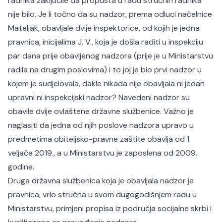
radnika zaključile da propusta u radu stručnih radnika
nije bilo. Je li točno da su nadzor, prema odluci načelnice
Mateljak, obavljale dvije inspektorice, od kojih je jedna
pravnica, inicijalima J. V., koja je došla raditi u inspekciju
par dana prije obavljenog nadzora (prije je u Ministarstvu
radila na drugim poslovima) i to joj je bio prvi nadzor u
kojem je sudjelovala, dakle nikada nije obavljala ni jedan
upravni ni inspekcijski nadzor? Navedeni nadzor su
obavile dvije ovlaštene državne službenice. Važno je
naglasiti da jedna od njih poslove nadzora upravo u
predmetima obiteljsko-pravne zaštite obavlja od 1.
veljače 2019., a u Ministarstvu je zaposlena od 2009.
godine.
Druga državna službenica koja je obavljala nadzor je
pravnica, vrlo stručna u svom dugogodišnjem radu u
Ministarstvu, primjeni propisa iz područja socijalne skrbi i