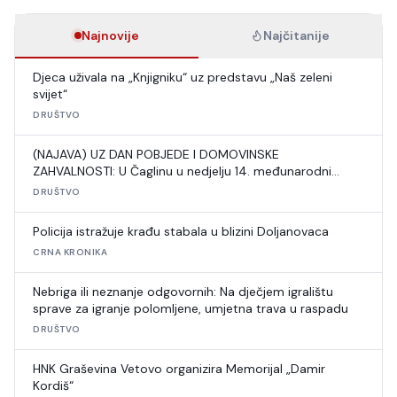
Najnovije
Najčitanije
Djeca uživala na „Knjigniku“ uz predstavu „Naš zeleni
svijet“
DRUŠTVO
(NAJAVA) UZ DAN POBJEDE I DOMOVINSKE
ZAHVALNOSTI: U Čaglinu u nedjelju 14. međunarodni
šahovski turnir
DRUŠTVO
Policija istražuje krađu stabala u blizini Doljanovaca
CRNA KRONIKA
Nebriga ili neznanje odgovornih: Na dječjem igralištu
sprave za igranje polomljene, umjetna trava u raspadu
DRUŠTVO
HNK Graševina Vetovo organizira Memorijal „Damir
Kordiš“