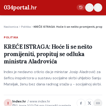
034portal
.hr
Naslovnica
Politika
KREĆE ISTRAGA: Hoće li se nešto promijeniti, propitu
Vijesti
POLITIKA
Crna kronika
KREĆE ISTRAGA: Hoće li se nešto
Poljoprivreda
promijeniti, propituj se odluka
Politika
ministra Aladrovića
Gospodarstvo
Index je nedavno otkrio da je ministar Josip Aladrović za
Život
šeficu inspektora u sustavu socijalne skrbi uhljebio Sanju
Kultura
Mateljak, ženu bez dana radnog staža u - socijalnoj skrbi.
Sport
Index.hr
/
www.index.hr
I
12. lipnja 2021.
4
min čitanja
1
pregleda