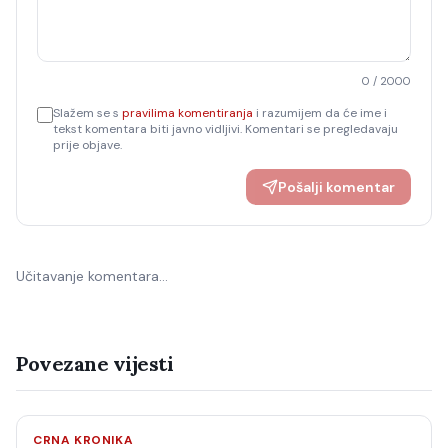
0
/ 2000
Slažem se s
pravilima komentiranja
i razumijem da će ime i
tekst komentara biti javno vidljivi. Komentari se pregledavaju
prije objave.
Pošalji komentar
Učitavanje komentara…
Povezane vijesti
CRNA KRONIKA