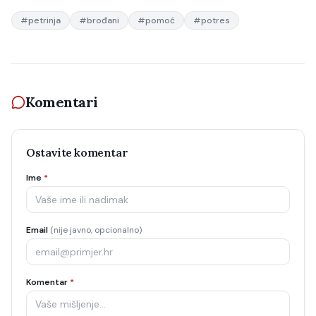
#
petrinja
#
brođani
#
pomoć
#
potres
Komentari
Ostavite komentar
Ime
*
Email
(nije javno, opcionalno)
Komentar
*