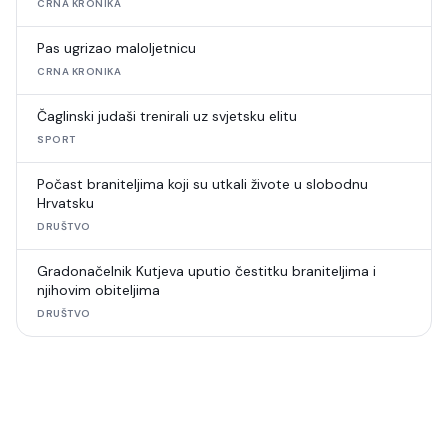
CRNA KRONIKA
Pas ugrizao maloljetnicu
CRNA KRONIKA
Čaglinski judaši trenirali uz svjetsku elitu
SPORT
Počast braniteljima koji su utkali živote u slobodnu
Hrvatsku
DRUŠTVO
Gradonačelnik Kutjeva uputio čestitku braniteljima i
njihovim obiteljima
DRUŠTVO