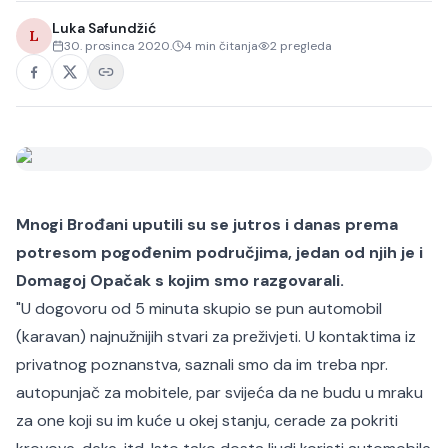
Luka Safundžić
L
30. prosinca 2020.
4
min čitanja
2
pregleda
Mnogi Brođani uputili su se jutros i danas prema
potresom pogođenim područjima, jedan od njih je i
Domagoj Opačak s kojim smo razgovarali.
"U dogovoru od 5 minuta skupio se pun automobil
(karavan) najnužnijih stvari za preživjeti. U kontaktima iz
privatnog poznanstva, saznali smo da im treba npr.
autopunjač za mobitele, par svijeća da ne budu u mraku
za one koji su im kuće u okej stanju, cerade za pokriti