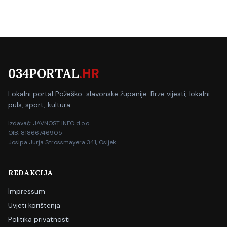
034PORTAL
.HR
Lokalni portal Požeško-slavonske županije. Brze vijesti, lokalni
puls, sport, kultura.
Izdavač: JAVNOST INFO d.o.o.
OIB: 81866746905
Josipa Jurja Strossmayera 341, Osijek
REDAKCIJA
Impressum
Uvjeti korištenja
Politika privatnosti