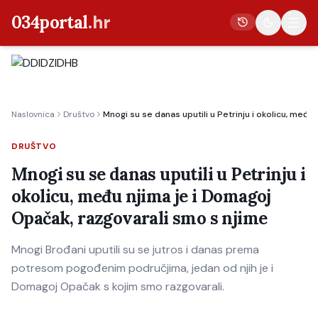
034portal
.hr
Vijesti
Naslovnica
Društvo
Mnogi su se danas uputili u Petrinju i okolicu, među
Crna kronika
Poljoprivreda
DRUŠTVO
Politika
Mnogi su se danas uputili u Petrinju i
okolicu, među njima je i Domagoj
Gospodarstvo
Opačak, razgovarali smo s njime
Život
Kultura
Mnogi Brođani uputili su se jutros i danas prema
potresom pogođenim područjima, jedan od njih je i
Sport
Domagoj Opačak s kojim smo razgovarali.