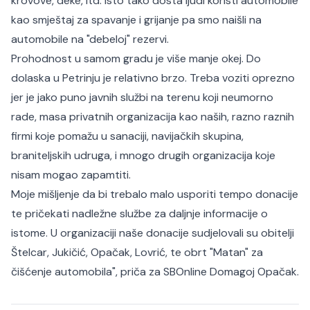
krovove, deke, itd. Isto tako dosta ljudi koristi automobile
kao smještaj za spavanje i grijanje pa smo naišli na
automobile na "debeloj" rezervi.
Prohodnost u samom gradu je više manje okej. Do
dolaska u Petrinju je relativno brzo. Treba voziti oprezno
jer je jako puno javnih službi na terenu koji neumorno
rade, masa privatnih organizacija kao naših, razno raznih
firmi koje pomažu u sanaciji, navijačkih skupina,
braniteljskih udruga, i mnogo drugih organizacija koje
nisam mogao zapamtiti.
Moje mišljenje da bi trebalo malo usporiti tempo donacije
te pričekati nadležne službe za daljnje informacije o
istome. U organizaciji naše donacije sudjelovali su obitelji
Štelcar, Jukičić, Opačak, Lovrić, te obrt "Matan" za
čišćenje automobila", priča za SBOnline Domagoj Opačak.