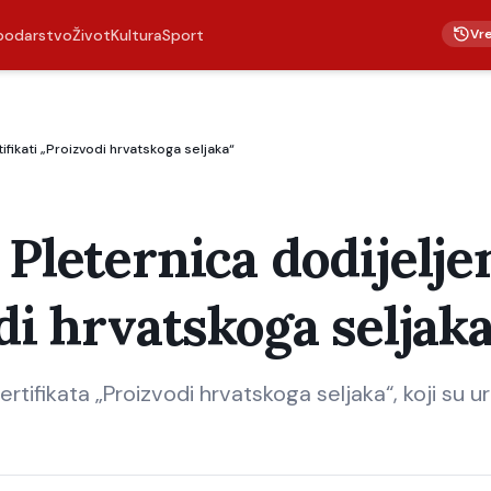
Vr
podarstvo
Život
Kultura
Sport
ifikati „Proizvodi hrvatskoga seljaka“
 Pleternica dodijelje
di hrvatskoga seljak
ertifikata „Proizvodi hrvatskoga seljaka“, koji su u