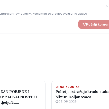
0
ntara biti javno vidljivi. Komentari se pregledavaju prije objave.
Pošalji kome
CRNA KRONIKA
 DAN POBJEDE I
Policija istražuje krađu staba
E ZAHVALNOSTI: U
blizini Doljanovaca
08. 08. 2026.
djelju 14.
 šahovski turnir