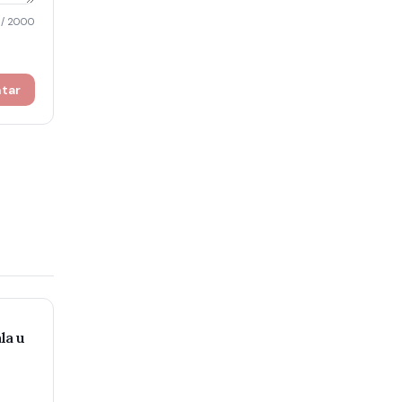
/ 2000
ntar
la u