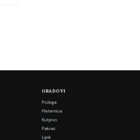
GRADOVI
Požega
Pleternica
Kutjevo
Pakrac
Lipik