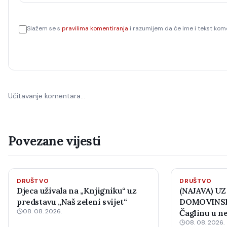
Slažem se s
pravilima komentiranja
i razumijem da će ime i tekst kome
Učitavanje komentara…
Povezane vijesti
DRUŠTVO
DRUŠTVO
Djeca uživala na „Knjigniku“ uz
(NAJAVA) UZ
predstavu „Naš zeleni svijet“
DOMOVINSK
08. 08. 2026.
Čaglinu u ne
08. 08. 2026.
međunarodni