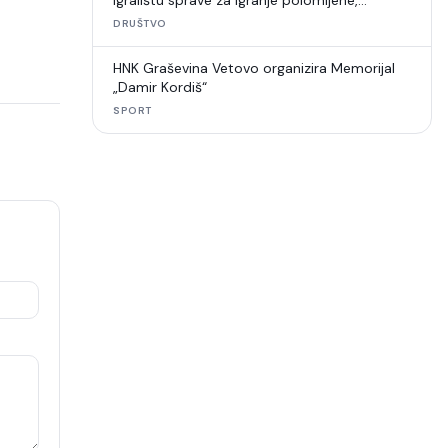
igralištu sprave za igranje polomljene,
umjetna trava u raspadu
DRUŠTVO
HNK Graševina Vetovo organizira Memorijal
„Damir Kordiš“
SPORT