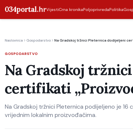
034portal
.hr
Vijesti
Crna kronika
Poljoprivreda
Politika
Gos
Naslovnica
Gospodarstvo
Na Gradskoj tržnici Pleternica dodijeljeni cert
GOSPODARSTVO
Na Gradskoj tržnici
certifikati „Proizvo
Na Gradskoj tržnici Pleternica podijeljeno je 16 c
vrijednim lokalnim proizvođačima.