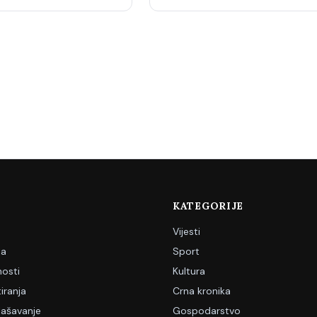
KATEGORIJE
Vijesti
ja
Sport
nosti
Kultura
iranja
Crna kronika
lašavanje
Gospodarstvo