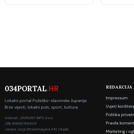
034PORTAL
.HR
REDAKCIJA
Impressum
Lokalni portal Požeško-slavonske županije.
Uvjeti korišten
Brze vijesti, lokalni puls, sport, kultura.
Politika privat
Izdavač: JAVNOST INFO d.o.o.
Pravila koment
OIB: 81866746905
Josipa Jurja Strossmayera 341, Osijek
Marketing i og