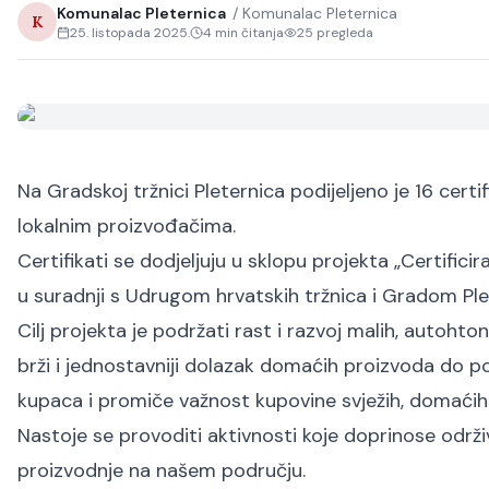
Komunalac Pleternica
/
Komunalac Pleternica
K
25. listopada 2025.
4
min čitanja
25
pregleda
Na Gradskoj tržnici Pleternica podijeljeno je 16 certi
lokalnim proizvođačima.
Certifikati se dodjeljuju u sklopu projekta „Certificir
u suradnji s Udrugom hrvatskih tržnica i Gradom Ple
Cilj projekta je podržati rast i razvoj malih, autoht
brži i jednostavniji dolazak domaćih proizvoda do p
kupaca i promiče važnost kupovine svježih, domaćih
Nastoje se provoditi aktivnosti koje doprinose održi
proizvodnje na našem području.