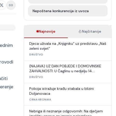
Nepoštena konkurencija iz uvoza
Najnovije
Najčitanije
Djeca uživala na „Knjigniku“ uz predstavu „Naš
ijednim
zeleni svijet“
DRUŠTVO
provodi
(NAJAVA) UZ DAN POBJEDE I DOMOVINSKE
ZAHVALNOSTI: U Čaglinu u nedjelju 14.
međunarodni šahovski turnir
ćiti
DRUŠTVO
jerenje
Policija istražuje krađu stabala u blizini
Doljanovaca
CRNA KRONIKA
Nebriga ili neznanje odgovornih: Na dječjem