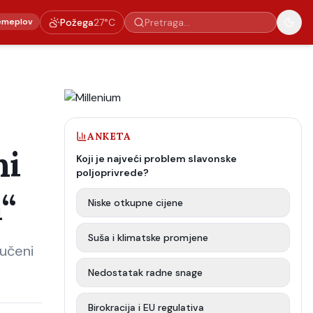
emeplov
Požega
27
°C
ANKETA
ni
Koji je najveći problem slavonske
poljoprivrede?
a“
Niske otkupne cijene
Suša i klimatske promjene
ručeni
Nedostatak radne snage
Birokracija i EU regulativa