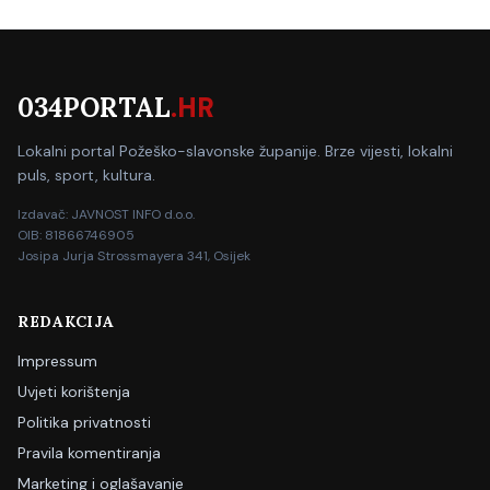
034PORTAL
.HR
Lokalni portal Požeško-slavonske županije. Brze vijesti, lokalni
puls, sport, kultura.
Izdavač: JAVNOST INFO d.o.o.
OIB: 81866746905
Josipa Jurja Strossmayera 341, Osijek
REDAKCIJA
Impressum
Uvjeti korištenja
Politika privatnosti
Pravila komentiranja
Marketing i oglašavanje