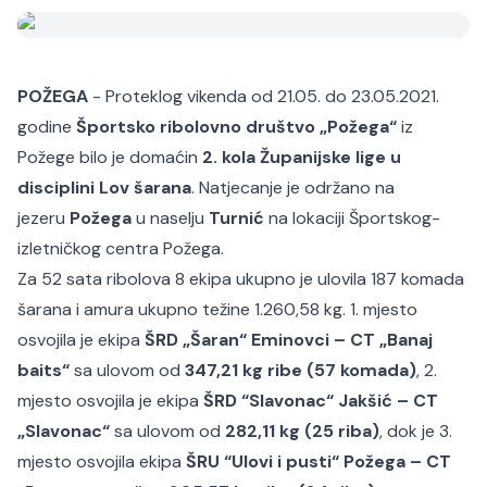
POŽEGA
- Proteklog vikenda od 21.05. do 23.05.2021.
godine
Športsko ribolovno društvo „Požega“
iz
Požege bilo je domaćin
2. kola Županijske lige u
disciplini Lov šarana
. Natjecanje je održano na
jezeru
Požega
u naselju
Turnić
na lokaciji Športskog-
izletničkog centra Požega.
Za 52 sata ribolova 8 ekipa ukupno je ulovila 187 komada
šarana i amura ukupno težine 1.260,58 kg. 1. mjesto
osvojila je ekipa
ŠRD „Šaran“ Eminovci – CT „Banaj
baits“
sa ulovom od
347,21 kg ribe (57 komada)
, 2.
mjesto osvojila je ekipa
ŠRD “Slavonac“ Jakšić – CT
„Slavonac“
sa ulovom od
282,11 kg (25 riba)
, dok je 3.
mjesto osvojila ekipa
ŠRU “Ulovi i pusti“ Požega – CT