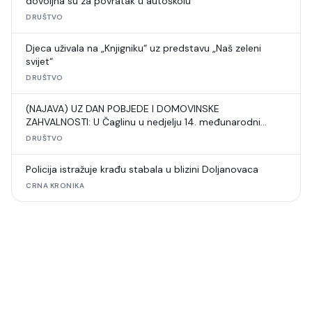
dovoljna su za povratak u autoškolu
DRUŠTVO
Djeca uživala na „Knjigniku“ uz predstavu „Naš zeleni
svijet“
DRUŠTVO
(NAJAVA) UZ DAN POBJEDE I DOMOVINSKE
ZAHVALNOSTI: U Čaglinu u nedjelju 14. međunarodni
šahovski turnir
DRUŠTVO
Policija istražuje krađu stabala u blizini Doljanovaca
CRNA KRONIKA