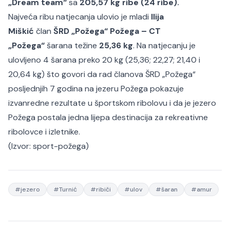
„Dream team“
sa
205,57 kg ribe (24 ribe).
Najveća ribu natjecanja ulovio je mladi
Ilija
Miškić
član
ŠRD „Požega“ Požega – CT
„Požega“
šarana težine
25,36 kg
. Na natjecanju je
ulovljeno 4 šarana preko 20 kg (25,36; 22,27; 21,40 i
20,64 kg) što govori da rad članova ŠRD „Požega“
posljednjih 7 godina na jezeru Požega pokazuje
izvanredne rezultate u športskom ribolovu i da je jezero
Požega postala jedna lijepa destinacija za rekreativne
ribolovce i izletnike.
(Izvor:
sport-požega
)
#
jezero
#
Turnić
#
ribiči
#
ulov
#
šaran
#
amur