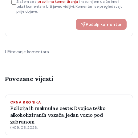
Slažem se s
pravilima komentiranja
i razumijem da će ime i
tekst komentara biti javno vidljivi. Komentari se pregledavaju
prije objave.
Pošalji komentar
Učitavanje komentara…
Povezane vijesti
CRNA KRONIKA
Policija ih maknula s ceste: Dvojica teško
alkoholiziranih vozača, jedan vozio pod
zabranom
09. 08. 2026.