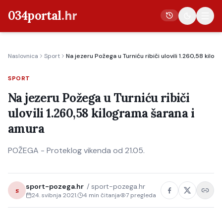
034portal
.hr
Naslovnica
Sport
Na jezeru Požega u Turniću ribiči ulovili 1.260,58 kilo
Vijesti
SPORT
Crna kronika
Na jezeru Požega u Turniću ribiči
Poljoprivreda
ulovili 1.260,58 kilograma šarana i
Politika
amura
Gospodarstvo
POŽEGA - Proteklog vikenda od 21.05.
Život
Kultura
sport-pozega.hr
/
sport-pozega.hr
Sport
s
24. svibnja 2021.
4
min čitanja
7
pregleda