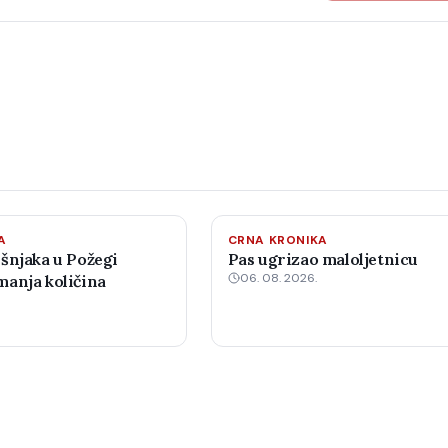
A
CRNA KRONIKA
šnjaka u Požegi
Pas ugrizao maloljetnicu
06. 08. 2026.
anja količina