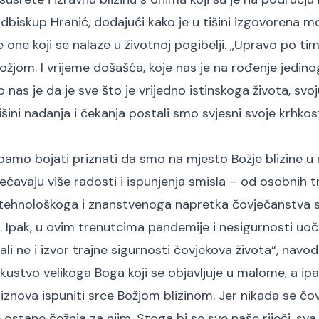
adbiskup Hranić, dodajući kako je u tišini izgovorena mo
one koji se nalaze u životnoj pogibelji. „Upravo po ti
jom. I vrijeme došašća, koje nas je na rođenje jedin
ilo nas je da je sve što je vrijedno istinskoga života, sv
tišini nadanja i čekanja postali smo svjesni svoje krhkos
ebamo bojati priznati da smo na mjesto Božje blizine 
ećavaju više radosti i ispunjenja smisla – od osobnih t
me tehnološkoga i znanstvenoga napretka čovječanstva 
ivi. Ipak, u ovim trenutcima pandemije i nesigurnosti u
li ne i izvor trajne sigurnosti čovjekova života“, navod
kustvo velikoga Boga koji se objavljuje u malome, a ip
 iznova ispuniti srce Božjom blizinom. Jer nikada se čo
ostane čežnja za njim. Stoga bi se sve naše riječi, sva