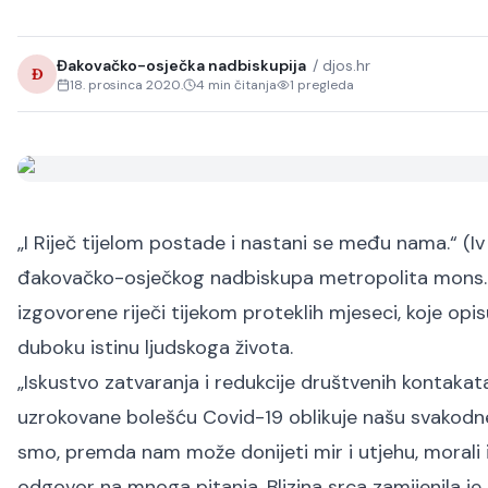
Đakovačko-osječka nadbiskupija
/
djos.hr
Đ
18. prosinca 2020.
4
min čitanja
1
pregleda
„I Riječ tijelom postade i nastani se među nama.“ (Iv 
đakovačko-osječkog nadbiskupa metropolita mons. d
izgovorene riječi tijekom proteklih mjeseci, koje opis
duboku istinu ljudskoga života.
„Iskustvo zatvaranja i redukcije društvenih kontaka
uzrokovane bolešću Covid-19 oblikuje našu svakodnevic
smo, premda nam može donijeti mir i utjehu, morali 
odgovor na mnoga pitanja. Blizina srca zamijenila je 