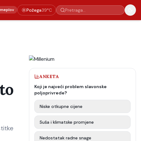
emeplov
Požega
39
°C
ANKETA
to
Koji je najveći problem slavonske
poljoprivrede?
Niske otkupne cijene
Suša i klimatske promjene
titke
Nedostatak radne snage