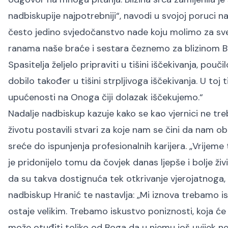
nadbiskupije najpotrebniji“, navodi u svojoj poruci n
često jedino svjedočanstvo nade koju molimo za sve 
ranama naše braće i sestara čeznemo za blizinom Bož
Spasitelja željelo pripraviti u tišini iščekivanja, pouč
dobilo također u tišini strpljivoga iščekivanja. U toj 
upućenosti na Onoga čiji dolazak iščekujemo.“
Nadalje nadbiskup kazuje kako se kao vjernici ne tr
životu postavili stvari za koje nam se čini da nam ob
sreće do ispunjenja profesionalnih karijera. „Vrije
je pridonijelo tomu da čovjek danas ljepše i bolje ž
da su takva dostignuća tek otkrivanje vjerojatnoga, a
nadbiskup Hranić te nastavlja: „Mi iznova trebamo is
ostaje velikim. Trebamo iskustvo poniznosti, koja će
može otuđiti toliko od Boga da u njemu još uvijek ne 