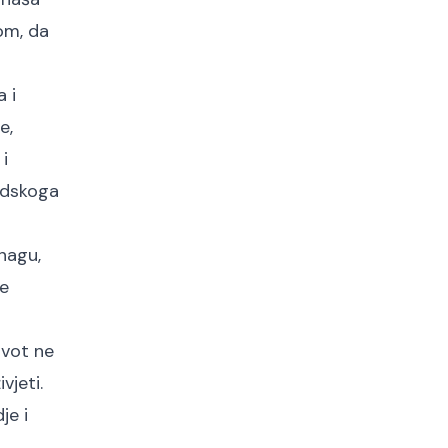
om, da
 i
e,
i
judskoga
nagu,
se
ivot ne
vjeti.
je i