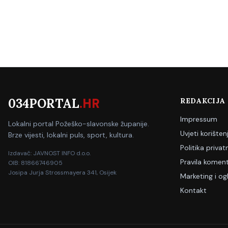
034PORTAL
.HR
REDAKCIJA
Impressum
Lokalni portal Požeško-slavonske županije.
Uvjeti korišten
Brze vijesti, lokalni puls, sport, kultura.
Politika privat
Izdavač: JAVNOST INFO d.o.o.
Pravila koment
OIB: 81866746905
Josipa Jurja Strossmayera 341, Osijek
Marketing i og
Kontakt