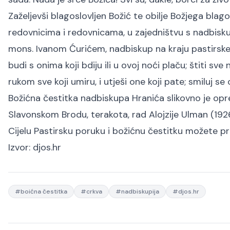
Zaželjevši blagoslovljen Božić te obilje Božjega blago
redovnicima i redovnicama, u zajedništvu s nadbi
mons. Ivanom Ćurićem, nadbiskup na kraju pastirske 
budi s onima koji bdiju ili u ovoj noći plaču; štiti 
rukom sve koji umiru, i utješi one koji pate; smiluj se
Božićna čestitka nadbiskupa Hranića slikovno je op
Slavonskom Brodu, terakota, rad Alojzije Ulman (1926
Cijelu Pastirsku poruku i božićnu čestitku možete p
Izvor:
djos.hr
#
boićna čestitka
#
crkva
#
nadbiskupija
#
djos.hr