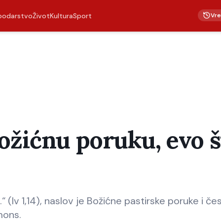
Vr
podarstvo
Život
Kultura
Sport
ožićnu poruku, evo š
 (Iv 1,14), naslov je Božićne pastirske poruke i čes
mons.