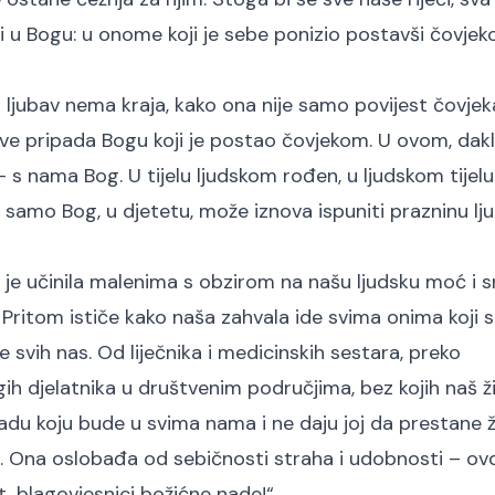
i u Bogu: u onome koji je sebe ponizio postavši čovjek
 ljubav nema kraja, kako ona nije samo povijest čovjeka
„Sve pripada Bogu koji je postao čovjekom. U ovom, dakl
 s nama Bog. U tijelu ljudskom rođen, u ljudskom tijelu 
. I samo Bog, u djetetu, može iznova ispuniti prazninu l
je učinila malenima s obzirom na našu ljudsku moć i s
k. Pritom ističe kako naša zahvala ide svima onima koji 
lje svih nas. Od liječnika i medicinskih sestara, preko
gih djelatnika u društvenim područjima, bez kojih naš ž
u koju bude u svima nama i ne daju joj da prestane ži
. Ona oslobađa od sebičnosti straha i udobnosti – ovd
vot, blagovjesnici božićne nade!“