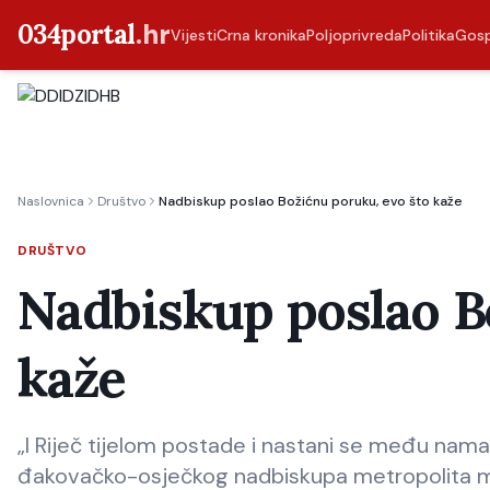
034portal
.hr
Vijesti
Crna kronika
Poljoprivreda
Politika
Gos
Naslovnica
Društvo
Nadbiskup poslao Božićnu poruku, evo što kaže
DRUŠTVO
Nadbiskup poslao B
kaže
„I Riječ tijelom postade i nastani se među nama.“
đakovačko-osječkog nadbiskupa metropolita 