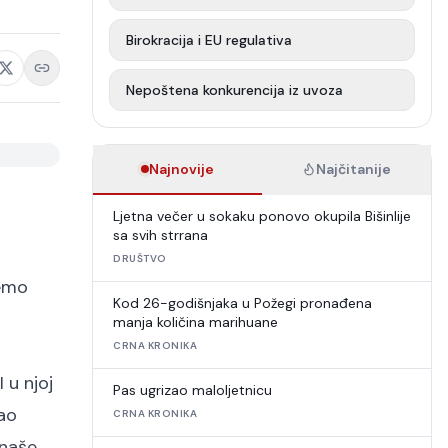
Birokracija i EU regulativa
Nepoštena konkurencija iz uvoza
Najnovije
Najčitanije
Ljetna večer u sokaku ponovo okupila Bišinlije
sa svih strrana
DRUŠTVO
jemo
Kod 26-godišnjaka u Požegi pronađena
manja količina marihuane
CRNA KRONIKA
 u njoj
Pas ugrizao maloljetnicu
kao
CRNA KRONIKA
 naše