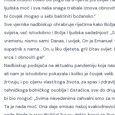
ljudska moć i sva naša snaga trebale iznova obnovit
bi čovjek mogao u sebi baštiniti božansko.“
Sve vjernike nadbiskup ohrabruje riječima kako Božja
svijeta, već istodobno i Božja i ljudska sadašnjost: 
vremenu, nismo sami. Danas, i uvijek, On je Emanuel –
supatnik s nama… On, u liku djeteta, grli čitav svijet
srca. I obnoviti ga!“
Nadbiskup podsjeća na aktualnu pandemiju koja nas 
ali nam je istodobno pokazala i koliko je čovjek veli
žrtvuju, i po cijenu vlastitoga života, za spas i zdrav
tehničkoga bolničkog osoblja i čistačica, sve do dru
bi bio moguć: „Svima navedenima zahvalni smo za nad
Ta je nada moć. Ona daje smisao našoj svakodnevici
sada. Nada je srce Božića! Svi su, dakle, borci za ži