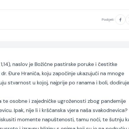
Podijeli:
1,14), naslov je Božićne pastirske poruke i čestitke
r. Đure Hranića, koju započinje ukazujući na mnoge
uju stvarnost u kojoj, najprije po ranama i boli, dodiru
ta te osobne i zajedničke ugroženosti zbog pandemije
u. Ipak, nije li i kršćanska vjera naša svakodnevica? I
iskusiti momente napuštenosti, tamu noći, te šutnju 
susrete i izravnu blizinu s onima koji su je na području