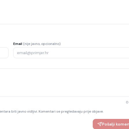
Email
(nije javno, opcionalno)
0
ntara biti javno vidljivi. Komentari se pregledavaju prije objave.
Pošalji kome