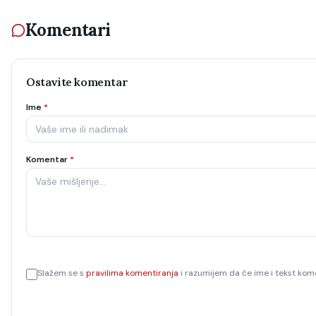
Komentari
Ostavite komentar
Ime
*
Komentar
*
Slažem se s
pravilima komentiranja
i razumijem da će ime i tekst kome