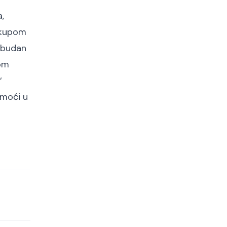
,
skupom
, budan
jom
“
omoći u