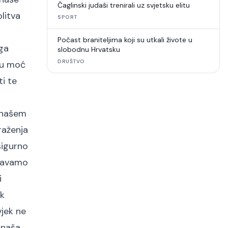
Čaglinski judaši trenirali uz svjetsku elitu
litva
SPORT
m
Počast braniteljima koji su utkali živote u
oga
slobodnu Hrvatsku
DRUŠTVO
oju moć
ti te
u našem
raženja
sigurno
očavamo
i
ak
vjek ne
 naša