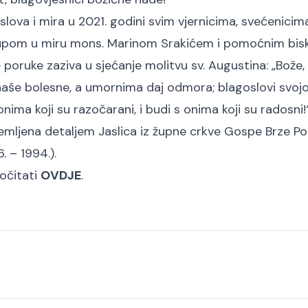
slova i mira u 2021. godini svim vjernicima, svećenicima
skupom u miru mons. Marinom Srakićem i pomoćnim bi
poruke zaziva u sjećanje molitvu sv. Augustina: „Bože
sve naše bolesne, a umornima daj odmora; blagoslovi svo
 onima koji su razočarani, i budi s onima koji su radosni!
remljena detaljem Jaslica iz župne crkve Gospe Brze P
. – 1994.).
ročitati
OVDJE
.