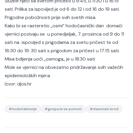
Službe riječi sa svetom pričesti u 9:45, u 11:30 i u 16:15
sati. Prilika za ispovijed je od 6 do 12 i od 16 do 19 sati.
Prigodne pobožnosti prije svih svetih misa.
Kako bi se rasteretio „osmi“ hodočasnički dan domaći
vjernici pozivaju se u ponedjeljak, 7. prosinca od 9 do 11
sati na ispovijed s prigodama za svetu pričest te od
16:30 do 19: 30 sati s prigodom za pričest u 17:15 sati.
Misa bdijenja uoči „osmoga„ je u 18:30 sati
Mole se vjernici na obvezatno pridržavanje svih važećih
epidemioloških mjera.
Izvor:
djos.hr
#
hodočašćenje
#
gospa brze pomoći
#
slavonski brod