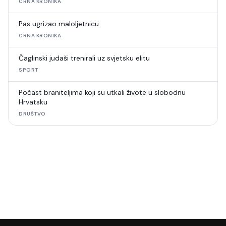
CRNA KRONIKA
Pas ugrizao maloljetnicu
CRNA KRONIKA
Čaglinski judaši trenirali uz svjetsku elitu
SPORT
Počast braniteljima koji su utkali živote u slobodnu
Hrvatsku
DRUŠTVO