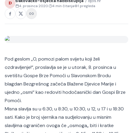
Đakovačko-osječka nadbiskupija
/
djos.hr
Đ
4. prosinca 2020.
4
min čitanja
1
pregleda
Pod geslom „O, pomozi palom svijetu koji želi
ozdravljenje!“, proslavlja se je u utorak, 8. prosinca u
svetištu Gospe Brze Pomoći u Slavonskom Brodu
blagdan Bezgrešnog začeća Blažene Djevice Marije i
ujedno „osmi“ kao redoviti hodočasnički dan Gospi Brze
Pomoći.
Misna slavlja su u 6:30, u 8:30, u 10:30, u 12, u 17 i u 18:30
sati. Kako je broj vjernika na sudjelovanju u misnim
slavljima ograničen ovoga će „osmoga„ biti i kratke