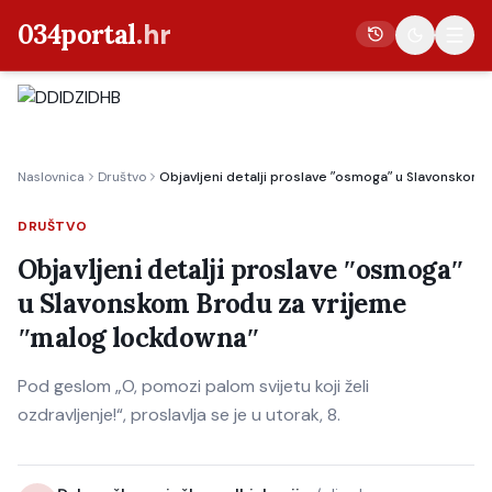
034portal
.hr
Vijesti
Naslovnica
Društvo
Objavljeni detalji proslave ʺosmogaʺ u Slavonskom
Crna kronika
Poljoprivreda
DRUŠTVO
Politika
Objavljeni detalji proslave ʺosmogaʺ
u Slavonskom Brodu za vrijeme
Gospodarstvo
ʺmalog lockdownaʺ
Život
Kultura
Pod geslom „O, pomozi palom svijetu koji želi
ozdravljenje!“, proslavlja se je u utorak, 8.
Sport