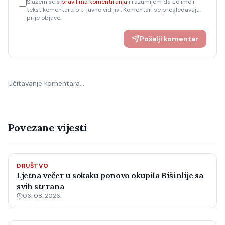
Slažem se s
pravilima komentiranja
i razumijem da će ime i
tekst komentara biti javno vidljivi. Komentari se pregledavaju
prije objave.
Pošalji komentar
Učitavanje komentara…
Povezane vijesti
DRUŠTVO
Ljetna večer u sokaku ponovo okupila Bišinlije sa
svih strrana
06. 08. 2026.