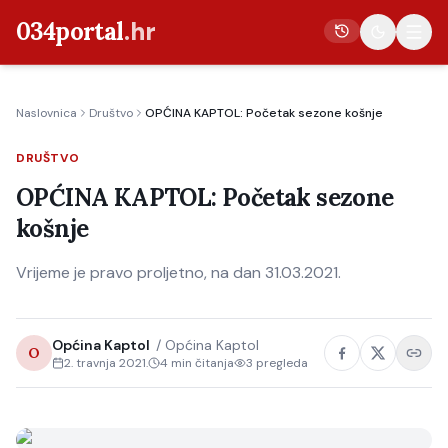
034portal
.hr
Naslovnica
Društvo
OPĆINA KAPTOL: Početak sezone košnje
Vijesti
DRUŠTVO
Crna kronika
OPĆINA KAPTOL: Početak sezone
Poljoprivreda
košnje
Politika
Vrijeme je pravo proljetno, na dan 31.03.2021.
Gospodarstvo
Život
Kultura
Općina Kaptol
/
Općina Kaptol
O
2. travnja 2021.
4
min čitanja
3
pregleda
Sport