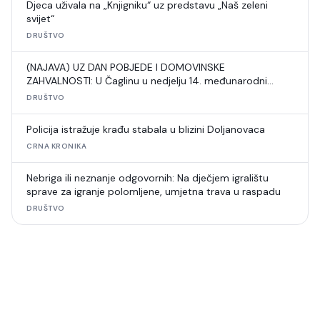
Djeca uživala na „Knjigniku“ uz predstavu „Naš zeleni
svijet“
DRUŠTVO
(NAJAVA) UZ DAN POBJEDE I DOMOVINSKE
ZAHVALNOSTI: U Čaglinu u nedjelju 14. međunarodni
šahovski turnir
DRUŠTVO
Policija istražuje krađu stabala u blizini Doljanovaca
CRNA KRONIKA
Nebriga ili neznanje odgovornih: Na dječjem igralištu
sprave za igranje polomljene, umjetna trava u raspadu
DRUŠTVO