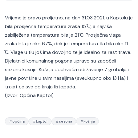
Vrijeme je pravo proljetno, na dan 31.03.2021. u Kaptolu je
bila prosječna temperatura zraka 15 ̊C, a najviša
zabilježena temperatura bila je 21 ̊C. Prosječna vlaga
zraka bila je oko 67%, dok je temperatura tla bila oko 11
̊C. Vlage u tlu još ima dovoljno te je idealno za rast trave.
Djelatnici komunalnog pogona upravo su započeli
sezonu košnje. Košnja obuhvaća održavanje 7 grobalja i
javne površine u svim naseljima (sveukupno oko 13 Ha) i
trajat će sve do kraja listopada.
(Izvor:
Općina Kaptol
)
#
općina
#
kaptol
#
sezona
#
košnja