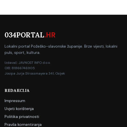
034PORTAL
.HR
Lokalni portal Požeško-slavonske županije. Brze vijesti, lokalni
puls, sport, kultura.
Izdavač: JAVNOST INFO d.o.o.
OIB: 81866746905
Josipa Jurja Strossmayera 341, Osijek
REDAKCIJA
Impressum
Uvjeti korištenja
Politika privatnosti
Pravila komentiranja