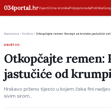
034portal
.hr
Vijesti
Crna kronika
Poljoprivreda
Politika
Gos
Naslovnica
Društvo
Otkopčajte remen: Recept za tirolske jastučiće od
DRUŠTVO
Otkopčajte remen: R
jastučiće od krump
Hrskavo prženo tijesto u kojem čeka fini nadjev
sivim sirom...