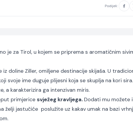
Podijeli:
čno je za Tirol, u kojem se priprema s aromatičnim sivi
e iz doline Ziller, omiljene destinacije skijaša. U tradici
oji svoje ime duguje plijesni koja se skuplja na kori sira.
, a karakterizira ga intenzivan miris.
poput primjerice
svježeg kravljega.
Dodati mu možete i
 želji jastučiće poslužite uz kakav umak na bazi vrhnj
nom.