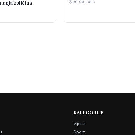
06. 08. 2026.
anja količina
KATEGORIJE
Vijesti
ja
Sport