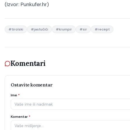
(Izvor:
Punkufer.hr
)
#
tirolski
#
jastučići
#
krumpir
#
sir
#
recept
Komentari
Ostavite komentar
Ime
*
Komentar
*