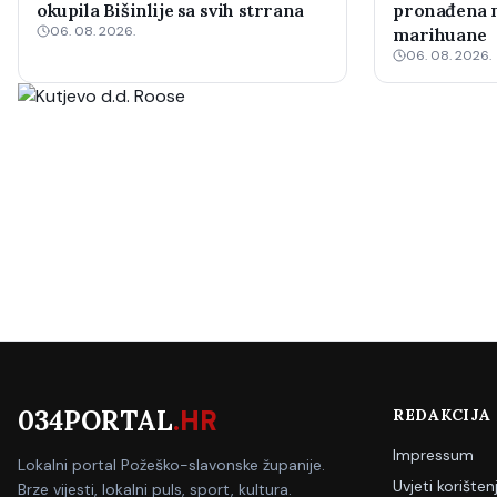
okupila Bišinlije sa svih strrana
pronađena m
06. 08. 2026.
marihuane
06. 08. 2026.
034PORTAL
.HR
REDAKCIJA
Impressum
Lokalni portal Požeško-slavonske županije.
Uvjeti korišten
Brze vijesti, lokalni puls, sport, kultura.