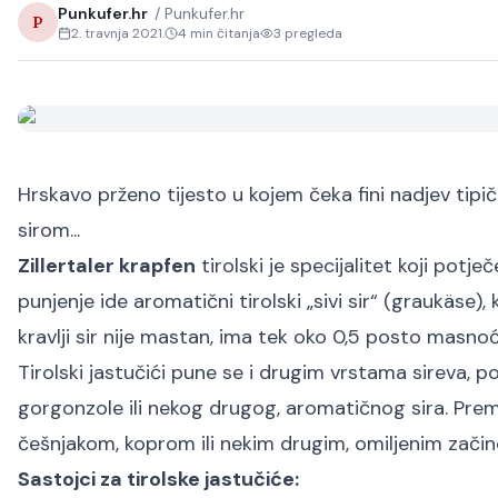
Punkufer.hr
/
Punkufer.hr
P
2. travnja 2021.
4
min čitanja
3
pregleda
Hrskavo prženo tijesto u kojem čeka fini nadjev tipi
sirom...
Zillertaler krapfen
tirolski je specijalitet koji potječ
punjenje ide aromatični tirolski „sivi sir“ (graukäse), k
kravlji sir nije mastan, ima tek oko 0,5 posto masnoće
Tirolski jastučići pune se i drugim vrstama sireva, 
gorgonzole ili nekog drugog, aromatičnog sira. Prema
češnjakom, koprom ili nekim drugim, omiljenim zači
Sastojci za tirolske jastučiće: