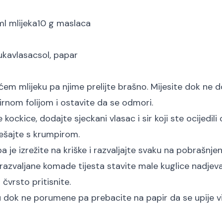
l mlijeka
10 g maslaca
luka
vlasac
sol, papar
ćem mlijeku pa njime prelijte brašno. Mijesite dok ne d
ozirnom folijom i ostavite da se odmori.
 kockice, dodajte sjeckani vlasac i sir koji ste ocijedili
ješajte s krumpirom.
je izrežite na kriške i razvaljajte svaku na pobrašnjen
a razvaljane komade tijesta stavite male kuglice nadjeva
čvrsto pritisnite.
u dok ne porumene pa prebacite na papir da se upije v