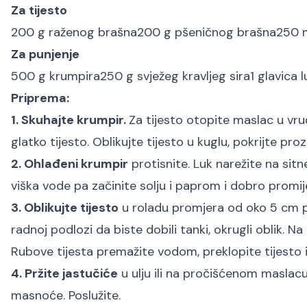
Za tijesto
200 g raženog brašna
200 g pšeničnog brašna
250 m
Za punjenje
500 g krumpira
250 g svježeg kravljeg sira
1 glavica 
Priprema:
1. Skuhajte krumpir.
Za tijesto otopite maslac u vru
glatko tijesto. Oblikujte tijesto u kuglu, pokrijte pr
2. Ohlađeni krumpir
protisnite. Luk narežite na sitne
viška vode pa začinite solju i paprom i dobro promi
3. Oblikujte tijesto
u roladu promjera od oko 5 cm pa 
radnoj podlozi da biste dobili tanki, okrugli oblik. N
Rubove tijesta premažite vodom, preklopite tijesto i 
4. Pržite jastučiće
u ulju ili na pročišćenom maslac
masnoće. Poslužite.