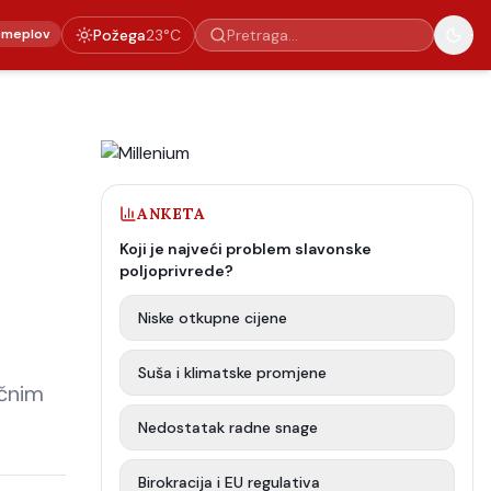
emeplov
Požega
23
°C
ANKETA
Koji je najveći problem slavonske
poljoprivrede?
Niske otkupne cijene
Suša i klimatske promjene
ičnim
Nedostatak radne snage
Birokracija i EU regulativa