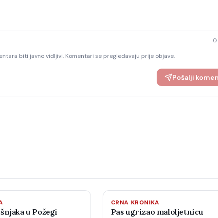
0
ntara biti javno vidljivi. Komentari se pregledavaju prije objave.
Pošalji kome
A
CRNA KRONIKA
šnjaka u Požegi
Pas ugrizao maloljetnicu