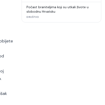
Počast braniteljima koji su utkali živote u
slobodnu Hrvatsku
DRUŠTVO
obijete
 od
oj
.
išak