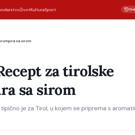
Vr
podarstvo
Život
Kultura
Sport
 krumpira sa sirom
ecept za tirolske
ira sa sirom
 tipično je za Tirol, u kojem se priprema s aromat