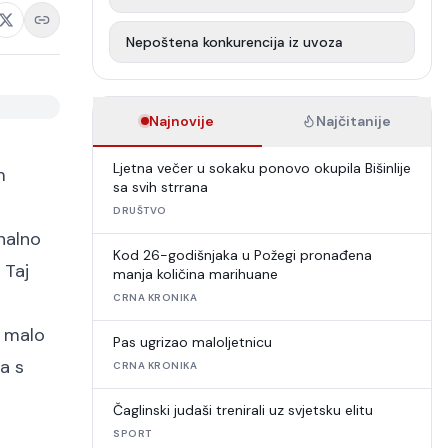
Nepoštena konkurencija iz uvoza
Najnovije
Najčitanije
Ljetna večer u sokaku ponovo okupila Bišinlije
m
sa svih strrana
DRUŠTVO
onalno
Kod 26-godišnjaka u Požegi pronađena
 Taj
manja količina marihuane
CRNA KRONIKA
 malo
Pas ugrizao maloljetnicu
a s
CRNA KRONIKA
Čaglinski judaši trenirali uz svjetsku elitu
SPORT