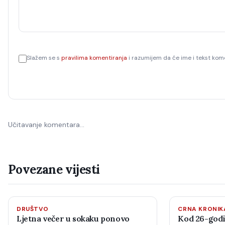
Slažem se s
pravilima komentiranja
i razumijem da će ime i tekst kome
Učitavanje komentara…
Povezane vijesti
DRUŠTVO
CRNA KRONIK
Ljetna večer u sokaku ponovo
Kod 26-godi