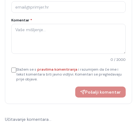
Komentar
*
0
/ 2000
Slažem se s
pravilima komentiranja
i razumijem da će ime i
tekst komentara biti javno vidljivi. Komentari se pregledavaju
prije objave.
Pošalji komentar
Učitavanje komentara…