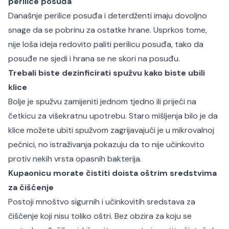
perilice posuđa
Današnje perilice posuđa i deterdženti imaju dovoljno
snage da se pobrinu za ostatke hrane. Usprkos tome,
nije loša ideja redovito paliti perilicu posuđa, tako da
posuđe ne sjedi i hrana se ne skori na posuđu.
Trebali biste dezinficirati spužvu kako biste ubili
klice
Bolje je spužvu zamijeniti jednom tjedno ili prijeći na
četkicu za višekratnu upotrebu. Staro mišljenja bilo je da
klice možete ubiti spužvom zagrijavajući je u mikrovalnoj
pećnici, no istraživanja pokazuju da to nije učinkovito
protiv nekih vrsta opasnih bakterija.
Kupaonicu morate čistiti doista oštrim sredstvima
za čišćenje
Postoji mnoštvo sigurnih i učinkovitih sredstava za
čišćenje koji nisu toliko oštri. Bez obzira za koju se