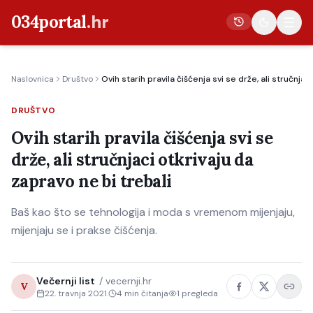
034portal
.hr
Naslovnica
Društvo
Ovih starih pravila čišćenja svi se drže, ali stručnjac
Vijesti
DRUŠTVO
Crna kronika
Ovih starih pravila čišćenja svi se
Poljoprivreda
drže, ali stručnjaci otkrivaju da
Politika
zapravo ne bi trebali
Gospodarstvo
Baš kao što se tehnologija i moda s vremenom mijenjaju,
Život
mijenjaju se i prakse čišćenja.
Kultura
Sport
Večernji list
/
vecernji.hr
V
22. travnja 2021.
4
min čitanja
1
pregleda