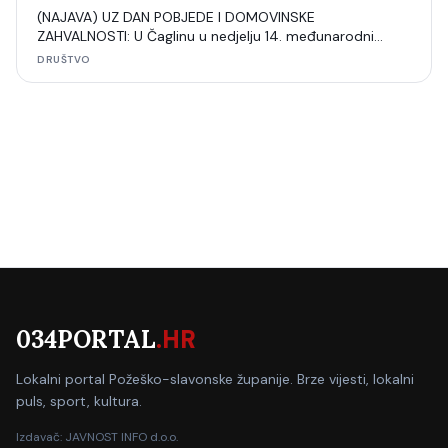
(NAJAVA) UZ DAN POBJEDE I DOMOVINSKE
ZAHVALNOSTI: U Čaglinu u nedjelju 14. međunarodni
šahovski turnir
DRUŠTVO
034PORTAL
.HR
Lokalni portal Požeško-slavonske županije. Brze vijesti, lokalni
puls, sport, kultura.
Izdavač: JAVNOST INFO d.o.o.