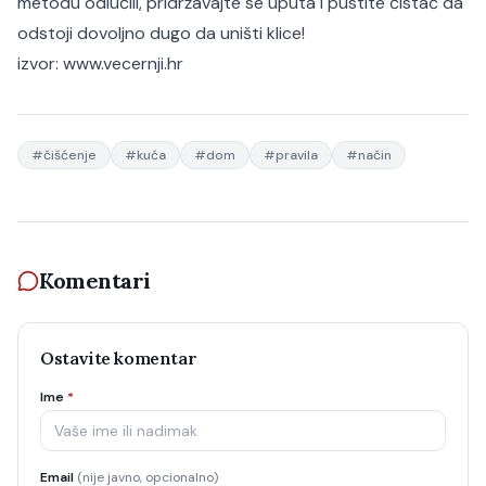
metodu odlučili, pridržavajte se uputa i pustite čistač da
odstoji dovoljno dugo da uništi klice!
izvor:
www.vecernji.hr
#
čišćenje
#
kuća
#
dom
#
pravila
#
način
Komentari
Ostavite komentar
Ime
*
Email
(nije javno, opcionalno)