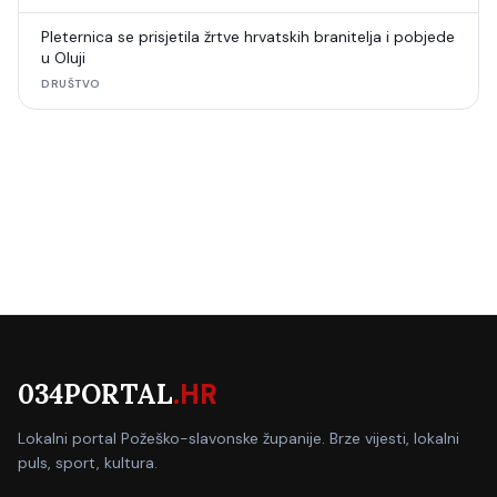
Pleternica se prisjetila žrtve hrvatskih branitelja i pobjede
u Oluji
DRUŠTVO
034PORTAL
.HR
Lokalni portal Požeško-slavonske županije. Brze vijesti, lokalni
puls, sport, kultura.