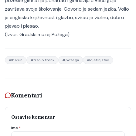
požeške gimnazije pohađao i gimnaziju u Beču gdje
završava svoje školovanje. Govorio je sedam jezika. Volio
je englesku književnost i glazbu, svirao je violinu, dobro
pjevao i plesao.
(Izvor:
Gradski muzej Požega
)
#
barun
#
franjo trenk
#
požega
#
djetinjstvo
Komentari
Ostavite komentar
Ime
*