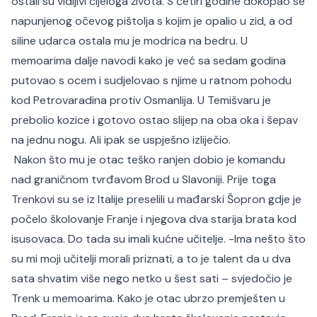
ostali su vidljivi cijeloga života. S četiri godine dokopao se
napunjenog očevog pištolja s kojim je opalio u zid, a od
siline udarca ostala mu je modrica na bedru. U
memoarima dalje navodi kako je već sa sedam godina
putovao s ocem i sudjelovao s njime u ratnom pohodu
kod Petrovaradina protiv Osmanlija. U Temišvaru je
prebolio kozice i gotovo ostao slijep na oba oka i šepav
na jednu nogu. Ali ipak se uspješno izliječio.
Nakon što mu je otac teško ranjen dobio je komandu
nad graničnom tvrđavom Brod u Slavoniji. Prije toga
Trenkovi su se iz Italije preselili u mađarski Šopron gdje je
počelo školovanje Franje i njegova dva starija brata kod
isusovaca. Do tada su imali kućne učitelje. -Ima nešto što
su mi moji učitelji morali priznati, a to je talent da u dva
sata shvatim više nego netko u šest sati – svjedočio je
Trenk u memoarima. Kako je otac ubrzo premješten u