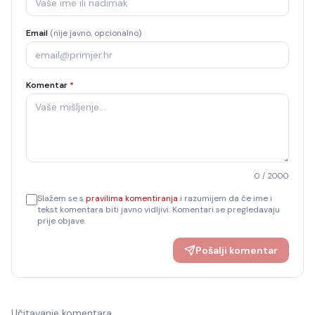
Email
(nije javno, opcionalno)
Komentar
*
0
/ 2000
Slažem se s
pravilima komentiranja
i razumijem da će ime i
tekst komentara biti javno vidljivi. Komentari se pregledavaju
prije objave.
Pošalji komentar
Učitavanje komentara…