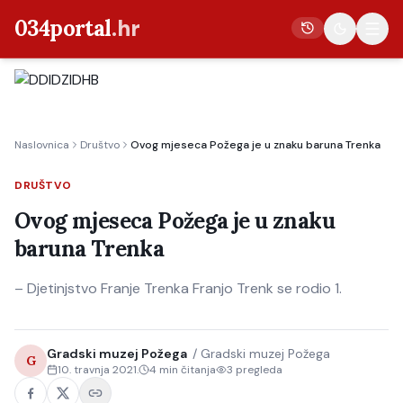
034portal
.hr
Vijesti
Naslovnica
Društvo
Ovog mjeseca Požega je u znaku baruna Trenka
Crna kronika
Poljoprivreda
DRUŠTVO
Politika
Ovog mjeseca Požega je u znaku
baruna Trenka
Gospodarstvo
Život
– Djetinjstvo Franje Trenka Franjo Trenk se rodio 1.
Kultura
Sport
Gradski muzej Požega
/
Gradski muzej Požega
G
10. travnja 2021.
4
min čitanja
3
pregleda