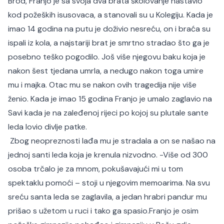
Brod, Franjo je sa svoja dva brata školovanje nastavio
kod požeških isusovaca, a stanovali su u Kolegiju. Kada je
imao 14 godina na putu je doživio nesreću, on i braća su
ispali iz kola, a najstariji brat je smrtno stradao što ga je
posebno teško pogodilo. Još više njegovu baku koja je
nakon šest tjedana umrla, a nedugo nakon toga umire
mu i majka. Otac mu se nakon ovih tragedija nije više
ženio. Kada je imao 15 godina Franjo je umalo zaglavio na
Savi kada je na zaleđenoj rijeci po kojoj su plutale sante
leda lovio divlje patke.
Zbog neopreznosti lađa mu je stradala a on se našao na
jednoj santi leda koja je krenula nizvodno. -Više od 300
osoba trčalo je za mnom, pokušavajući mi u tom
spektaklu pomoći – stoji u njegovim memoarima. Na svu
sreću santa leda se zaglavila, a jedan hrabri pandur mu
prišao s užetom u ruci i tako ga spasio.Franjo je osim