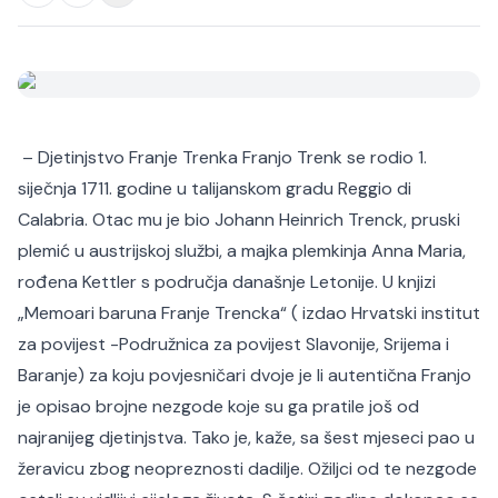
– Djetinjstvo Franje Trenka Franjo Trenk se rodio 1.
siječnja 1711. godine u talijanskom gradu Reggio di
Calabria. Otac mu je bio Johann Heinrich Trenck, pruski
plemić u austrijskoj službi, a majka plemkinja Anna Maria,
rođena Kettler s područja današnje Letonije. U knjizi
„Memoari baruna Franje Trencka“ ( izdao Hrvatski institut
za povijest -Podružnica za povijest Slavonije, Srijema i
Baranje) za koju povjesničari dvoje je li autentična Franjo
je opisao brojne nezgode koje su ga pratile još od
najranijeg djetinjstva. Tako je, kaže, sa šest mjeseci pao u
žeravicu zbog neopreznosti dadilje. Ožiljci od te nezgode