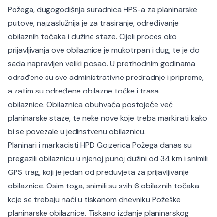
Požega, dugogodišnja suradnica HPS-a za planinarske
putove, najzaslužnija je za trasiranje, određivanje
obilaznih točaka i dužine staze. Cijeli proces oko
prijavljivanja ove obilaznice je mukotrpan i dug, te je do
sada napravljen veliki posao. U prethodnim godinama
odrađene su sve administrativne predradnje i pripreme,
a zatim su određene obilazne točke i trasa
obilaznice. Obilaznica obuhvaća postojeće već
planinarske staze, te neke nove koje treba markirati kako
bi se povezale u jedinstvenu obilaznicu.
Planinari i markacisti HPD Gojzerica Požega danas su
pregazili obilaznicu u njenoj punoj dužini od 34 km i snimili
GPS trag, koji je jedan od preduvjeta za prijavljivanje
obilaznice. Osim toga, snimili su svih 6 obilaznih točaka
koje se trebaju naći u tiskanom dnevniku Požeške
planinarske obilaznice. Tiskano izdanje planinarskog