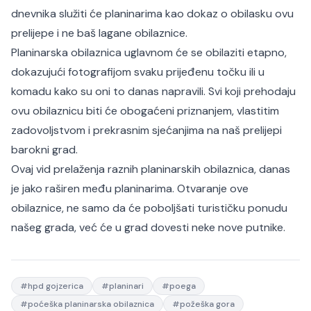
dnevnika služiti će planinarima kao dokaz o obilasku ovu
prelijepe i ne baš lagane obilaznice.
Planinarska obilaznica uglavnom će se obilaziti etapno,
dokazujući fotografijom svaku prijeđenu točku ili u
komadu kako su oni to danas napravili. Svi koji prehodaju
ovu obilaznicu biti će obogaćeni priznanjem, vlastitim
zadovoljstvom i prekrasnim sjećanjima na naš prelijepi
barokni grad.
Ovaj vid prelaženja raznih planinarskih obilaznica, danas
je jako raširen među planinarima. Otvaranje ove
obilaznice, ne samo da će poboljšati turističku ponudu
našeg grada, već će u grad dovesti neke nove putnike.
#
hpd gojzerica
#
planinari
#
poega
#
poćeška planinarska obilaznica
#
požeška gora