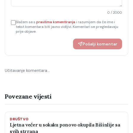
0
/ 2000
Slažem se s
pravilima komentiranja
i razumijem da će ime i
tekst komentara biti javno vidljivi. Komentari se pregledavaju
prije objave.
Pošalji komentar
Učitavanje komentara…
Povezane vijesti
DRUŠTVO
Ljetna večer u sokaku ponovo okupila Bišinlije sa
svih strrana