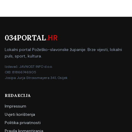
034PORTAL
.HR
Lokalni portal Požeško-slavonske županije. Brze vijesti, lokalni
puls, sport, kultura.
Izdavač: JAVNOST INFO d.o.o.
OIB: 81866746905
Josipa Jurja Strossmayera 341, Osijek
REDAKCIJA
Impressum
Uvjeti korištenja
Politika privatnosti
Pravila komentiranja