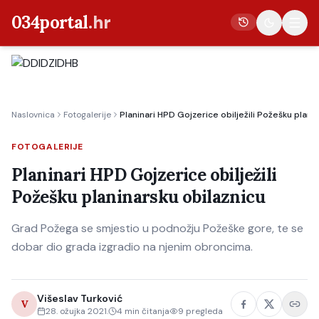
034portal
.hr
Vijesti
Naslovnica
Fotogalerije
Planinari HPD Gojzerice obilježili Požešku plani
Crna kronika
Poljoprivreda
FOTOGALERIJE
Politika
Planinari HPD Gojzerice obilježili
Požešku planinarsku obilaznicu
Gospodarstvo
Život
Grad Požega se smjestio u podnožju Požeške gore, te se
Kultura
dobar dio grada izgradio na njenim obroncima.
Sport
Višeslav Turković
V
28. ožujka 2021.
4
min čitanja
9
pregleda