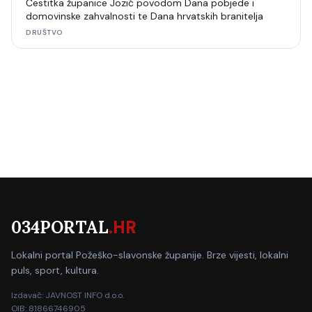
Čestitka županice Jozić povodom Dana pobjede i
domovinske zahvalnosti te Dana hrvatskih branitelja
DRUŠTVO
034PORTAL
.HR
Lokalni portal Požeško-slavonske županije. Brze vijesti, lokalni
puls, sport, kultura.
Izdavač: JAVNOST INFO d.o.o.
OIB: 81866746905