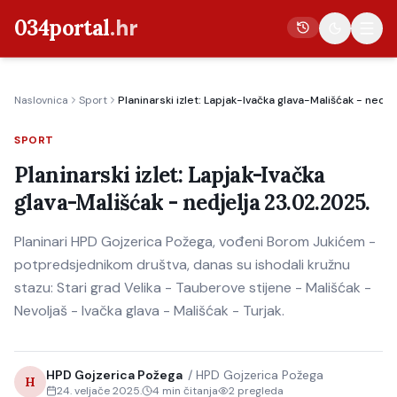
034portal
.hr
Naslovnica
Sport
Planinarski izlet: Lapjak-Ivačka glava-Mališćak - nedje
Vijesti
SPORT
Crna kronika
Planinarski izlet: Lapjak-Ivačka
Poljoprivreda
glava-Mališćak - nedjelja 23.02.2025.
Politika
Planinari HPD Gojzerica Požega, vođeni Borom Jukićem -
Gospodarstvo
potpredsjednikom društva, danas su ishodali kružnu
Život
stazu: Stari grad Velika - Tauberove stijene - Mališćak -
Kultura
Nevoljaš - Ivačka glava - Mališćak - Turjak.
Sport
HPD Gojzerica Požega
/
HPD Gojzerica Požega
H
24. veljače 2025.
4
min čitanja
2
pregleda