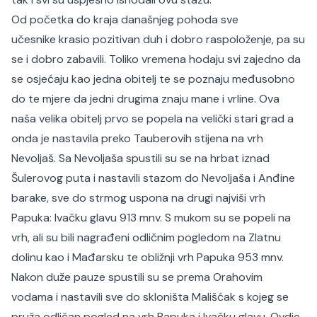
Od početka do kraja današnjeg pohoda sve
učesnike krasio pozitivan duh i dobro raspoloženje, pa su
se i dobro zabavili. Toliko vremena hodaju svi zajedno da
se osjećaju kao jedna obitelj te se poznaju međusobno
do te mjere da jedni drugima znaju mane i vrline. Ova
naša velika obitelj prvo se popela na velički stari grad a
onda je nastavila preko Tauberovih stijena na vrh
Nevoljaš. Sa Nevoljaša spustili su se na hrbat iznad
Šulerovog puta i nastavili stazom do Nevoljaša i Anđine
barake, sve do strmog uspona na drugi najviši vrh
Papuka: Ivačku glavu 913 mnv. S mukom su se popeli na
vrh, ali su bili nagrađeni odličnim pogledom na Zlatnu
dolinu kao i Mađarsku te obližnji vrh Papuka 953 mnv.
Nakon duže pauze spustili su se prema Orahovim
vodama i nastavili sve do skloništa Mališćak s kojeg se
pruža odličan pogled na vrh Papuka i Ivačku glavu. Ovdje