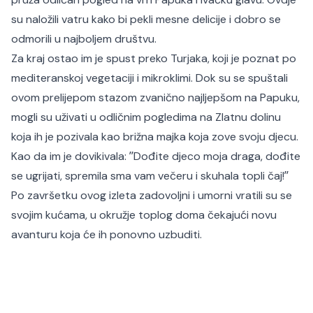
su naložili vatru kako bi pekli mesne delicije i dobro se
odmorili u najboljem društvu.
Za kraj ostao im je spust preko Turjaka, koji je poznat po
mediteranskoj vegetaciji i mikroklimi. Dok su se spuštali
ovom prelijepom stazom zvanično najljepšom na Papuku,
mogli su uživati u odličnim pogledima na Zlatnu dolinu
koja ih je pozivala kao brižna majka koja zove svoju djecu.
Kao da im je dovikivala: ʼʼDođite djeco moja draga, dođite
se ugrijati, spremila sma vam večeru i skuhala topli čaj!ʼʼ
Po završetku ovog izleta zadovoljni i umorni vratili su se
svojim kućama, u okružje toplog doma čekajući novu
avanturu koja će ih ponovno uzbuditi.