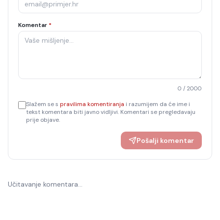
Komentar
*
0
/ 2000
Slažem se s
pravilima komentiranja
i razumijem da će ime i
tekst komentara biti javno vidljivi. Komentari se pregledavaju
prije objave.
Pošalji komentar
Učitavanje komentara…