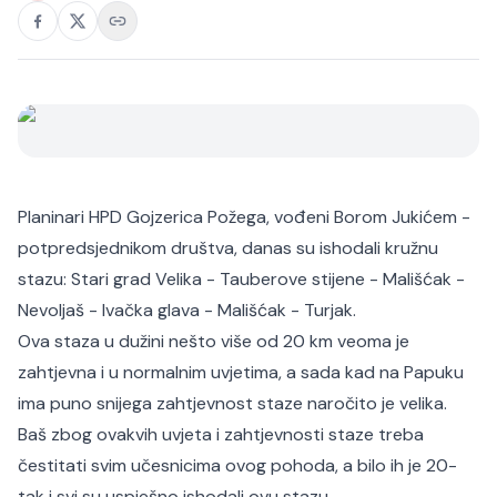
Planinari HPD Gojzerica Požega, vođeni Borom Jukićem -
potpredsjednikom društva, danas su ishodali kružnu
stazu: Stari grad Velika - Tauberove stijene - Mališćak -
Nevoljaš - Ivačka glava - Mališćak - Turjak.
Ova staza u dužini nešto više od 20 km veoma je
zahtjevna i u normalnim uvjetima, a sada kad na Papuku
ima puno snijega zahtjevnost staze naročito je velika.
Baš zbog ovakvih uvjeta i zahtjevnosti staze treba
čestitati svim učesnicima ovog pohoda, a bilo ih je 20-
tak i svi su uspješno ishodali ovu stazu.