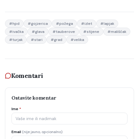
#
hpd
#
gojzerica
#
požega
#
izlet
#
lapjak
#
ivačka
#
glava
#
tauberove
#
stijene
#
mališćak
#
turjak
#
stari
#
grad
#
velika
Komentari
Ostavite komentar
Ime
*
Email
(nije javno, opcionalno)