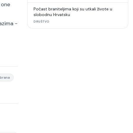
i one
Počast braniteljima koji su utkali živote u
slobodnu Hrvatsku
DRUŠTVO
lazima -
brana