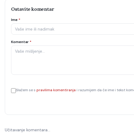
Ostavite komentar
Ime
*
Komentar
*
Slažem se s
pravilima komentiranja
i razumijem da će ime i tekst kome
Učitavanje komentara…