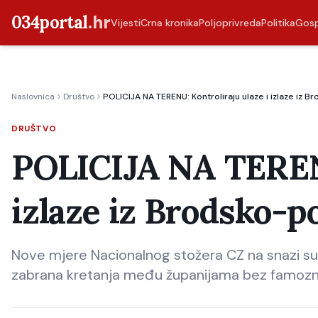
034portal
.hr
Vijesti
Crna kronika
Poljoprivreda
Politika
Gos
Naslovnica
Društvo
POLICIJA NA TERENU: Kontroliraju ulaze i izlaze iz 
DRUŠTVO
POLICIJA NA TERENU
izlaze iz Brodsko-p
Nove mjere Nacionalnog stožera CZ na snazi su 
zabrana kretanja među županijama bez famozni