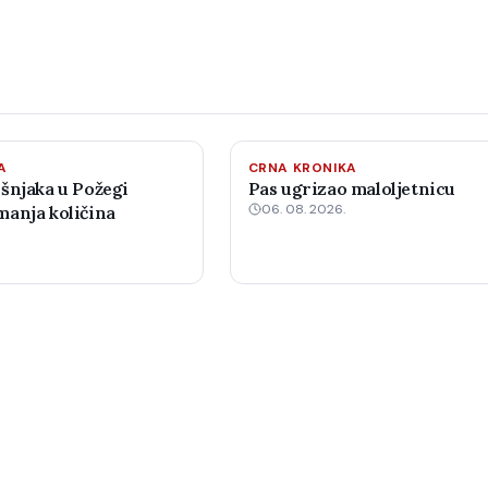
A
CRNA KRONIKA
šnjaka u Požegi
Pas ugrizao maloljetnicu
06. 08. 2026.
anja količina