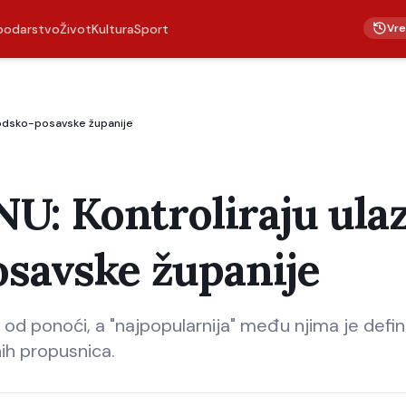
Vr
podarstvo
Život
Kultura
Sport
Brodsko-posavske županije
: Kontroliraju ulaz
osavske županije
od ponoći, a "najpopularnija" među njima je defin
h propusnica.