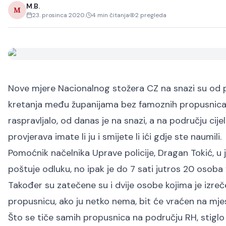
M.B.
M
23. prosinca 2020.
4
min čitanja
2
pregleda
Nove mjere Nacionalnog stožera CZ na snazi su od po
kretanja među županijama bez famoznih propusnica.
raspravljalo, od danas je na snazi, a na području cij
provjerava imate li ju i smijete li ići gdje ste naumili.
Pomoćnik načelnika Uprave policije, Dragan Tokić, u 
poštuje odluku, no ipak je do 7 sati jutros 20 osoba
Također su zatečene su i dvije osobe kojima je izre
propusnicu, ako ju netko nema, bit će vraćen na mjest
Što se tiče samih propusnica na području RH, stiglo 