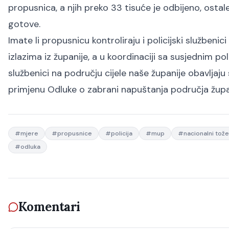
propusnica, a njih preko 33 tisuće je odbijeno, ostale
gotove.
Imate li propusnicu kontroliraju i policijski služben
izlazima iz županije, a u koordinaciji sa susjednim pol
službenici na području cijele naše županije obavljaju
primjenu Odluke o zabrani napuštanja područja župa
#
mjere
#
propusnice
#
policija
#
mup
#
nacionalni tože
#
odluka
Komentari