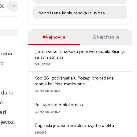
Nepoštena konkurencija iz uvoza
Najnovije
Najčitanije
Ljetna večer u sokaku ponovo okupila Bišinlije
brana
sa svih strrana
še
DRUŠTVO
Kod 26-godišnjaka u Požegi pronađena
manja količina marihuane
rađana
CRNA KRONIKA
e.
Pas ugrizao maloljetnicu
ati
CRNA KRONIKA
jevoz.
Čaglinski judaši trenirali uz svjetsku elitu
SPORT