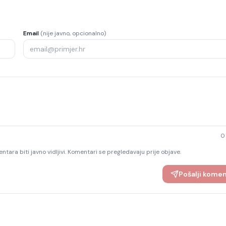
Email
(nije javno, opcionalno)
0
ntara biti javno vidljivi. Komentari se pregledavaju prije objave.
Pošalji kome