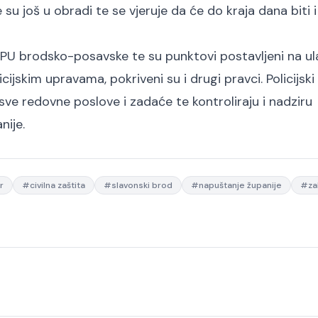
 su još u obradi te se vjeruje da će do kraja dana biti 
ici PU brodsko-posavske te su punktovi postavljeni na u
icijskim upravama, pokriveni su i drugi pravci. Policijski
 sve redovne poslove i zadaće te kontroliraju i nadziru
nije.
r
#
civilna zaštita
#
slavonski brod
#
napuštanje županije
#
za