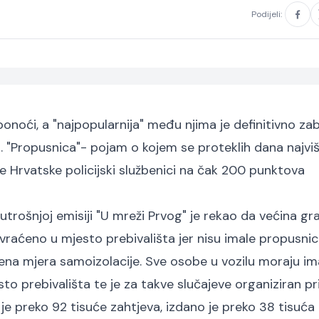
Podijeli:
noći, a "najpopularnija" među njima je definitivno za
 "Propusnica"- pojam o kojem se proteklih dana najvi
ele Hrvatske policijski službenici na čak 200 punktova
jutrošnjoj emisiji "U mreži Prvog" je rekao da većina g
 vraćeno u mjesto prebivališta jer nisu imale propusnic
čena mjera samoizolacije. Sve osobe u vozilu moraju im
o prebivališta te je za takve slučajeve organiziran pri
je preko 92 tisuće zahtjeva, izdano je preko 38 tisuća