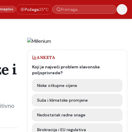
emeplov
Požega
25
°C
ANKETA
e i
Koji je najveći problem slavonske
poljoprivrede?
Niske otkupne cijene
Suša i klimatske promjene
itivno
Nedostatak radne snage
Birokracija i EU regulativa