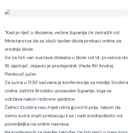
"Kad je riječ o školama, većina županija će zatražiti od
Ministarstva da se idući tjedan škola prebaci online za
srednje škole.
Svi će biti van sustava dolaska u škole od 14. prosinca do
18. siječnja", objavio je predsjednik Vlade RH Andrej
Plenković jučer.
Za sutra u 11:30 sazvana je konferencija za medije Stožera
civilne zaštite Brodsko-posavske županije, koja se
održava nakon redovne sjednice.
Čelnici Stožera nisu htjeli ništa govoriti prije, takom da
ćemo sutra znati prebacuju li se i naši srednjoškolci od
ponedjeljka na online nastava.
Na konferenciji za medije također će biti riječi o trenutnoj