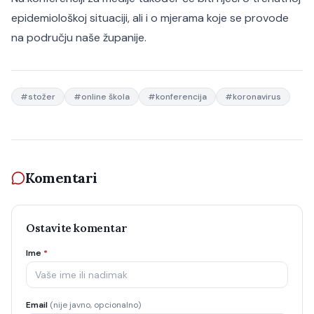
epidemiološkoj situaciji, ali i o mjerama koje se provode
na području naše županije.
#
stožer
#
online škola
#
konferencija
#
koronavirus
Komentari
Ostavite komentar
Ime
*
Email
(nije javno, opcionalno)