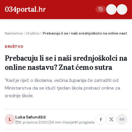
034portal
.hr
Naslovnica
Društvo
Prebacuju li se i naši srednjoškolci na online nasta
Vijesti
DRUŠTVO
Crna kronika
Prebacuju li se i naši srednjoškolci na
Poljoprivreda
online nastavu? Znat ćemo sutra
Politika
"Kad je riječ o školama, većina županija će zatražiti od
Gospodarstvo
Ministarstva da se idući tjedan škola prebaci online za
Život
srednje škole.
Kultura
Sport
Luka Safundžić
L
8. prosinca 2020.
4
min čitanja
1
pregleda