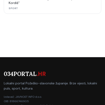
Kordiš“
SPORT
034PORTAL
.HR
Lokalni portal Požeško-slavonske županije. Brze vijesti, lokalni
puls, sport, kultura.
Izdavač: JAVNOST INFO d.o.o.
OIB: 81866746905