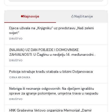
Najnovije
Najčitanije
Djeca uživala na „Knjigniku“ uz predstavu „Naš zeleni
svijet“
DRUŠTVO
(NAJAVA) UZ DAN POBJEDE I DOMOVINSKE
ZAHVALNOSTI: U Čaglinu u nedjelju 14. međunarodni
šahovski turnir
DRUŠTVO
Policija istražuje krađu stabala u blizini Doljanovaca
CRNA KRONIKA
Nebriga ili neznanje odgovornih: Na dječjem igralištu
sprave za igranje polomljene, umjetna trava u raspadu
DRUŠTVO
HNK Graševina Vetovo organizira Memorijal „Damir