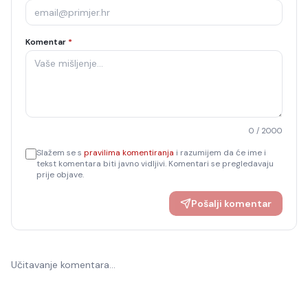
Komentar
*
0
/ 2000
Slažem se s
pravilima komentiranja
i razumijem da će ime i
tekst komentara biti javno vidljivi. Komentari se pregledavaju
prije objave.
Pošalji komentar
Učitavanje komentara…