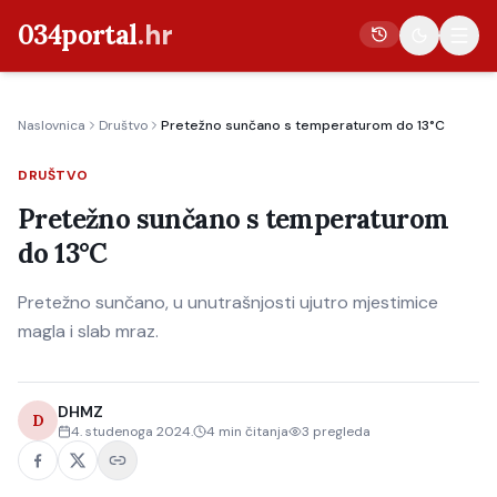
034portal
.hr
Naslovnica
Društvo
Pretežno sunčano s temperaturom do 13°C
Vijesti
DRUŠTVO
Crna kronika
Pretežno sunčano s temperaturom
Poljoprivreda
do 13°C
Politika
Pretežno sunčano, u unutrašnjosti ujutro mjestimice
Gospodarstvo
magla i slab mraz.
Život
Kultura
DHMZ
D
Sport
4. studenoga 2024.
4
min čitanja
3
pregleda