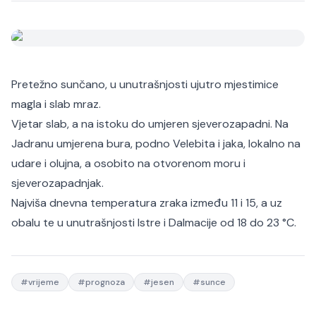
Pretežno sunčano, u unutrašnjosti ujutro mjestimice
magla i slab mraz.
Vjetar slab, a na istoku do umjeren sjeverozapadni. Na
Jadranu umjerena bura, podno Velebita i jaka, lokalno na
udare i olujna, a osobito na otvorenom moru i
sjeverozapadnjak.
Najviša dnevna temperatura zraka između 11 i 15, a uz
obalu te u unutrašnjosti Istre i Dalmacije od 18 do 23 °C.
#
vrijeme
#
prognoza
#
jesen
#
sunce