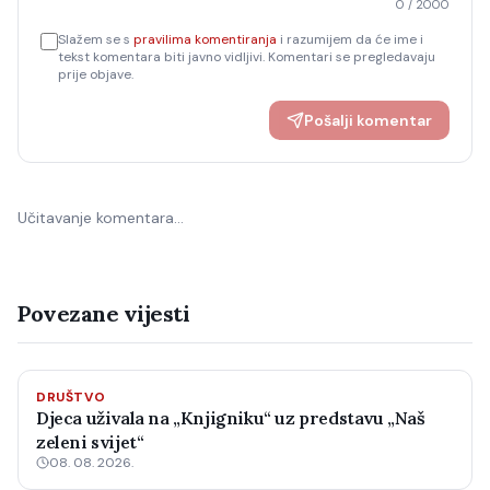
0
/ 2000
Slažem se s
pravilima komentiranja
i razumijem da će ime i
tekst komentara biti javno vidljivi. Komentari se pregledavaju
prije objave.
Pošalji komentar
Učitavanje komentara…
Povezane vijesti
DRUŠTVO
Djeca uživala na „Knjigniku“ uz predstavu „Naš
zeleni svijet“
08. 08. 2026.