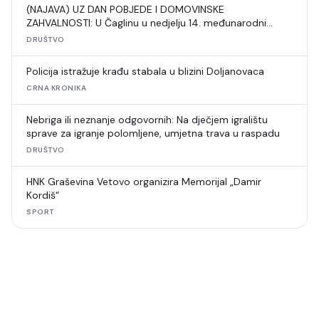
(NAJAVA) UZ DAN POBJEDE I DOMOVINSKE
ZAHVALNOSTI: U Čaglinu u nedjelju 14. međunarodni
šahovski turnir
DRUŠTVO
Policija istražuje krađu stabala u blizini Doljanovaca
CRNA KRONIKA
Nebriga ili neznanje odgovornih: Na dječjem igralištu
sprave za igranje polomljene, umjetna trava u raspadu
DRUŠTVO
HNK Graševina Vetovo organizira Memorijal „Damir
Kordiš“
SPORT