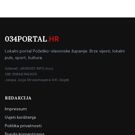
034PORTAL
.HR
Lokalni portal Požeško-slavonske županije. Brze vijesti, lokalni
puls, sport, kultura.
Izdavač: JAVNOST INFO d.o.o.
OIB: 81866746905
Josipa Jurja Strossmayera 341, Osijek
REDAKCIJA
Impressum
Uvjeti korištenja
Politika privatnosti
Pravila komentiranja