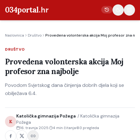
034portal
.hr
Naslovnica
Društvo
Provedena volonterska akcija Moj profesor zna najb
Vijesti
DRUŠTVO
Crna kronika
Provedena volonterska akcija Moj
Poljoprivreda
profesor zna najbolje
Politika
Povodom Svjetskog dana činjenja dobrih djela koji se
Gospodarstvo
obilježava 6.4.
Život
Kultura
Katolička gimnazija Požega
/
Katolička gimnazija
Sport
K
Požega
16. travnja 2025.
4
min čitanja
3
pregleda