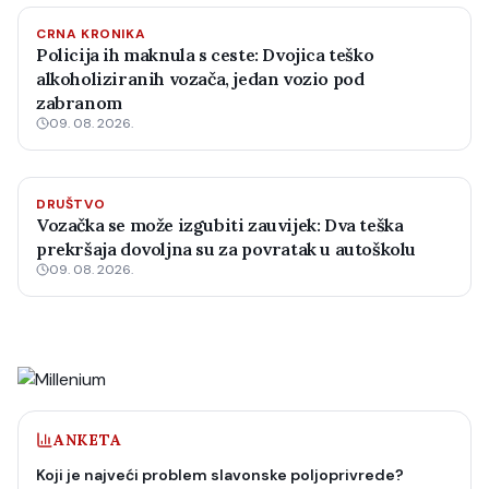
CRNA KRONIKA
Policija ih maknula s ceste: Dvojica teško
alkoholiziranih vozača, jedan vozio pod
zabranom
09. 08. 2026.
DRUŠTVO
Vozačka se može izgubiti zauvijek: Dva teška
prekršaja dovoljna su za povratak u autoškolu
09. 08. 2026.
ANKETA
Koji je najveći problem slavonske poljoprivrede?