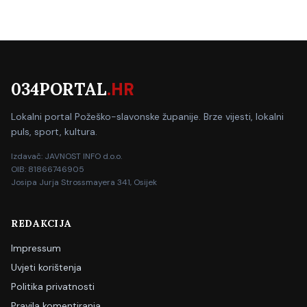
034PORTAL
.HR
Lokalni portal Požeško-slavonske županije. Brze vijesti, lokalni
puls, sport, kultura.
Izdavač: JAVNOST INFO d.o.o.
OIB: 81866746905
Josipa Jurja Strossmayera 341, Osijek
REDAKCIJA
Impressum
Uvjeti korištenja
Politika privatnosti
Pravila komentiranja