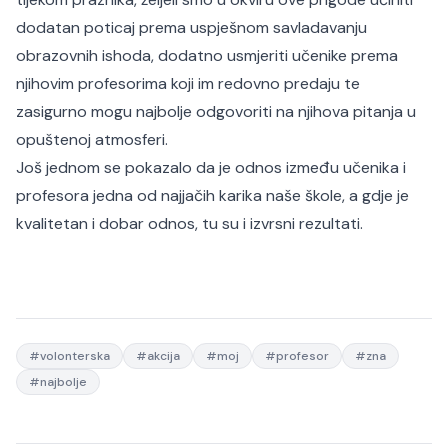
dodatan poticaj prema uspješnom savladavanju
obrazovnih ishoda, dodatno usmjeriti učenike prema
njihovim profesorima koji im redovno predaju te
zasigurno mogu najbolje odgovoriti na njihova pitanja u
opuštenoj atmosferi.
Još jednom se pokazalo da je odnos između učenika i
profesora jedna od najjačih karika naše škole, a gdje je
kvalitetan i dobar odnos, tu su i izvrsni rezultati.
#
volonterska
#
akcija
#
moj
#
profesor
#
zna
#
najbolje