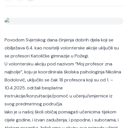
Povodom Svjetskog dana činjenja dobrih djela koji se
obilježava 6.4. kao nositelji volonterske akcije uključili su
se profesori Katoličke gimnazije u Požegi.
U volontersku akciju pod nazivom “Moj profesor zna
najbolje”, koju je koordinirala školska psihologinja Nikolina
Bodolović, uključilo se čak 18 profesora koji su od 1. –
10.4.2025. održali besplatne
instrukcije/konzultacije/pomoć u učenju/smjernice iz
svog predmetnog područja.
Iako je u našoj školi običaj pomagati učenicima tijekom
cijele godine, i izvan zaduženja, i popodne, i subotama, i
tijekom praznika, željeli smo u okviru ove prigode učiniti