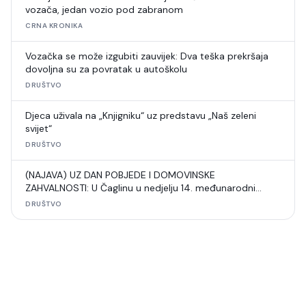
vozača, jedan vozio pod zabranom
CRNA KRONIKA
Vozačka se može izgubiti zauvijek: Dva teška prekršaja
dovoljna su za povratak u autoškolu
DRUŠTVO
Djeca uživala na „Knjigniku“ uz predstavu „Naš zeleni
svijet“
DRUŠTVO
(NAJAVA) UZ DAN POBJEDE I DOMOVINSKE
ZAHVALNOSTI: U Čaglinu u nedjelju 14. međunarodni
šahovski turnir
DRUŠTVO