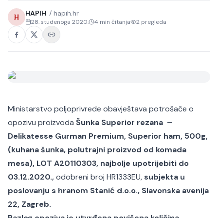
HAPIH
/
hapih.hr
H
28. studenoga 2020.
4
min čitanja
2
pregleda
Ministarstvo poljoprivrede obavještava potrošače o
opozivu proizvoda
Šunka Superior rezana –
Delikatesse Gurman Premium, Superior ham, 500g,
(kuhana šunka, polutrajni proizvod od komada
mesa), LOT A20110303, najbolje upotrijebiti do
03.12.2020.,
odobreni broj HR1333EU,
subjekta u
poslovanju s hranom Stanić d.o.o., Slavonska avenija
22, Zagreb.
Razlog opoziva je utvrđena povišena količina