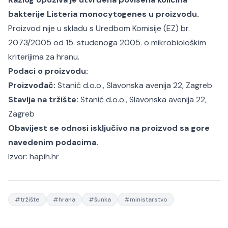
bakterije Listeria monocytogenes u proizvodu.
Proizvod nije u skladu s Uredbom Komisije (EZ) br.
2073/2005 od 15. studenoga 2005. o mikrobiološkim
kriterijima za hranu.
Podaci o proizvodu:
Proizvođač:
Stanić d.o.o., Slavonska avenija 22, Zagreb
Stavlja na tržište:
Stanić d.o.o., Slavonska avenija 22,
Zagreb
Obavijest se odnosi isključivo na proizvod sa gore
navedenim podacima.
Izvor:
hapih.hr
#
tržište
#
hrana
#
šunka
#
ministarstvo