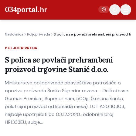
034portal
.hr
Naslovnica
Poljoprivreda
S polica se povlači prehrambeni proizvod trgov
Vijesti
POLJOPRIVREDA
Crna kronika
S polica se povlači prehrambeni
Poljoprivreda
proizvod trgovine Stanić d.o.o.
Politika
Ministarstvo poljoprivrede obavještava potrošače o
Gospodarstvo
opozivu proizvoda Šunka Superior rezana – Delikatesse
Život
Gurman Premium, Superior ham, 500g, (kuhana šunka,
Kultura
polutrajni proizvod od komada mesa), LOT A20110303,
najbolje upotrijebiti do 03.12.2020., odobreni broj
Sport
HR1333EU, subje…