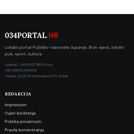
034PORTAL
.HR
Lokalni portal Požeško-slavonske županije. Brze vijesti, lokalni
puls, sport, kultura.
Izdavač: JAVNOST INFO d.o.o.
OIB: 81866746905
Josipa Jurja Strossmayera 341, Osijek
REDAKCIJA
Impressum
Uvjeti korištenja
Politika privatnosti
Pravila komentiranja