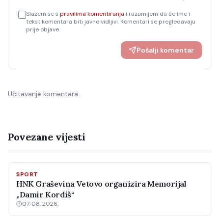
Slažem se s
pravilima komentiranja
i razumijem da će ime i
tekst komentara biti javno vidljivi. Komentari se pregledavaju
prije objave.
Pošalji komentar
Učitavanje komentara…
Povezane vijesti
SPORT
HNK Graševina Vetovo organizira Memorijal
„Damir Kordiš“
07. 08. 2026.