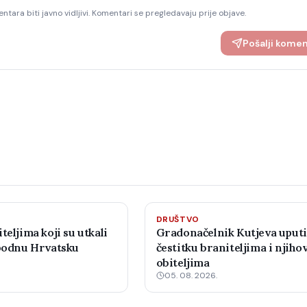
ntara biti javno vidljivi. Komentari se pregledavaju prije objave.
Pošalji kome
DRUŠTVO
teljima koji su utkali
Gradonačelnik Kutjeva uput
obodnu Hrvatsku
čestitku braniteljima i njiho
obiteljima
05. 08. 2026.