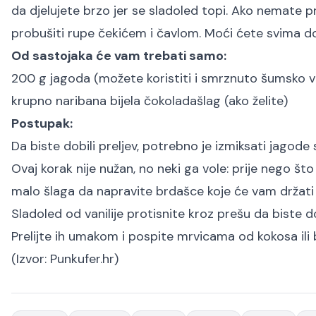
da djelujete brzo jer se sladoled topi. Ako nemate pr
probušiti rupe čekićem i čavlom. Moći ćete svima do
Od sastojaka će vam trebati samo:
200 g jagoda (možete koristiti i smrznuto šumsko 
krupno naribana bijela čokolada
šlag (ako želite)
Postupak:
Da biste dobili preljev, potrebno je izmiksati jagode 
Ovaj korak nije nužan, no neki ga vole: prije nego št
malo šlaga da napravite brdašce koje će vam držati
Sladoled od vanilije protisnite kroz prešu da biste do
Prelijte ih umakom i pospite mrvicama od kokosa ili 
(Izvor:
Punkufer.hr
)