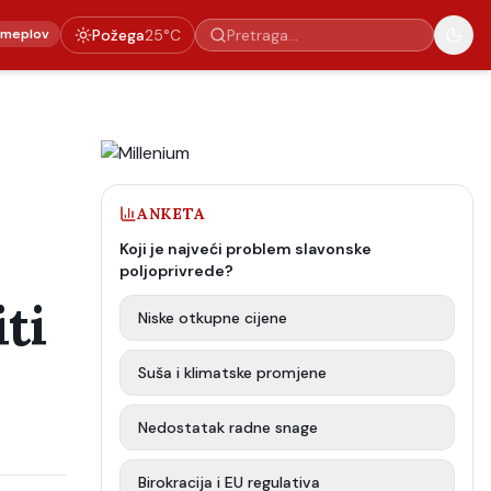
emeplov
Požega
25
°C
ANKETA
Koji je najveći problem slavonske
poljoprivrede?
ti
Niske otkupne cijene
Suša i klimatske promjene
Nedostatak radne snage
Birokracija i EU regulativa