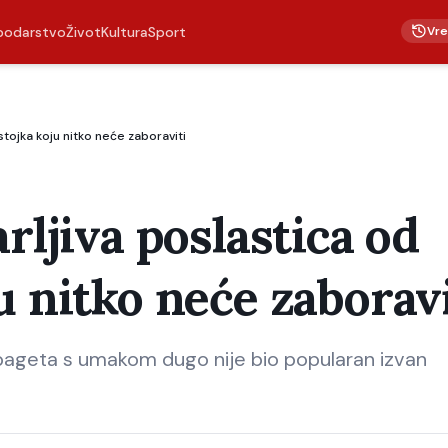
Vr
podarstvo
Život
Kultura
Sport
tojka koju nitko neće zaboraviti
rljiva poslastica od
u nitko neće zaboravi
 špageta s umakom dugo nije bio popularan izvan