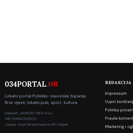
034PORTAL
.HR
REDAKCIJA
Impressum
Lokalni portal Požeško-slavonske županije.
Uvjeti korišten
Brze vijesti, lokalni puls, sport, kultura.
Politika privat
Izdavač: JAVNOST INFO d.o.o.
Pravila koment
OIB: 81866746905
Josipa Jurja Strossmayera 341, Osijek
Marketing i og