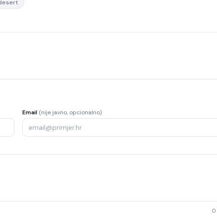
desert
Email
(nije javno, opcionalno)
0