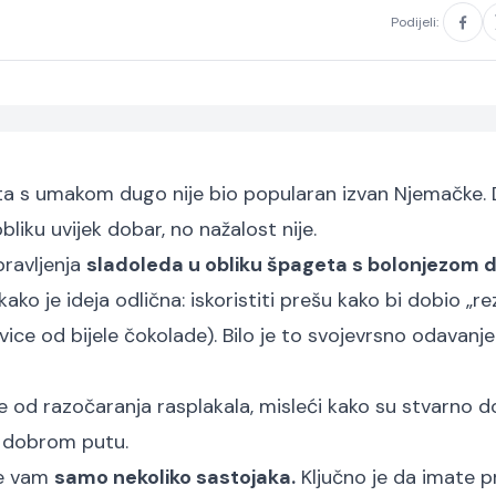
Podijeli:
geta s umakom dugo nije bio popularan izvan Njemačke.
bliku uvijek dobar, no nažalost nije.
pravljenja
sladoleda u obliku špageta s bolonjezom 
kako je ideja odlična: iskoristiti prešu kako bi dobio „r
vice od bijele čokolade). Bilo je to svojevrsno odavanje
 se od razočaranja rasplakala, misleći kako su stvarno d
a dobrom putu.
 će vam
samo nekoliko sastojaka.
Ključno je da imate p