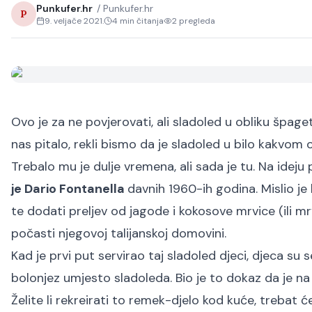
Punkufer.hr
/
Punkufer.hr
P
9. veljače 2021.
4
min čitanja
2
pregleda
Ovo je za ne povjerovati, ali sladoled u obliku špa
nas pitalo, rekli bismo da je sladoled u bilo kakvom o
Trebalo mu je dulje vremena, ali sada je tu. Na ideju 
je Dario Fontanella
davnih 1960-ih godina. Mislio je 
te dodati preljev od jagode i kokosove mrvice (ili mr
počasti njegovoj talijanskoj domovini.
Kad je prvi put servirao taj sladoled djeci, djeca su
bolonjez umjesto sladoleda. Bio je to dokaz da je n
Želite li rekreirati to remek-djelo kod kuće, trebat