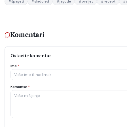
#
špageti
#
sladoled
#
jagode
#
preljev
#
recept
#
Komentari
Ostavite komentar
Ime
*
Komentar
*