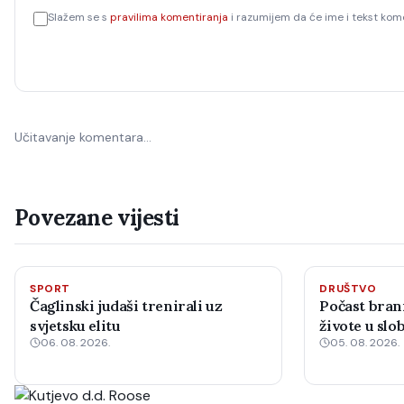
Slažem se s
pravilima komentiranja
i razumijem da će ime i tekst kome
Učitavanje komentara…
Povezane vijesti
SPORT
DRUŠTVO
Čaglinski judaši trenirali uz
Počast brani
svjetsku elitu
živote u sl
06. 08. 2026.
05. 08. 2026.