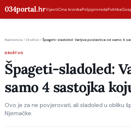
034portal
.hr
Vijesti
Crna kronika
Poljoprivreda
Politika
Gos
Naslovnica
Društvo
Špageti-sladoled: Varljiva poslastica od samo 4 sas
DRUŠTVO
Špageti-sladoled: Va
samo 4 sastojka koj
Ovo je za ne povjerovati, ali sladoled u obliku
Njemačke.