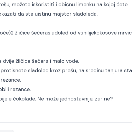
ešu, možete iskoristiti i običnu limenku na kojoj ćete
kazati da ste uistinu majstor sladoleda.
voće)
2 žličice šećera
sladoled od vanilije
kokosove mrvice
s dvije žličice šećera i malo vode.
o protisnete sladoled kroz prešu, na sredinu tanjura sta
 rezance.
bili rezance.
bijele čokolade. Ne može jednostavnije, zar ne?