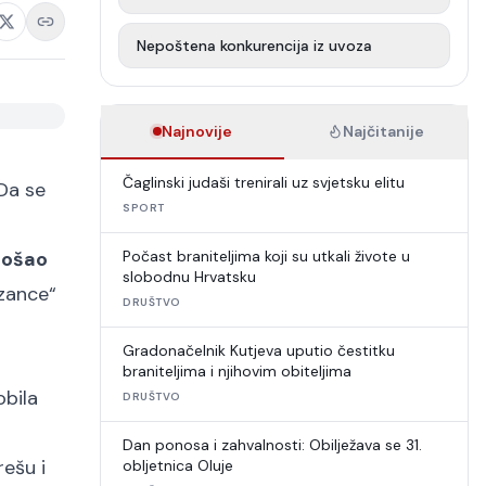
Nepoštena konkurencija iz uvoza
Najnovije
Najčitanije
Čaglinski judaši trenirali uz svjetsku elitu
 Da se
SPORT
došao
Počast braniteljima koji su utkali živote u
slobodnu Hrvatsku
ezance“
DRUŠTVO
Gradonačelnik Kutjeva uputio čestitku
braniteljima i njihovim obiteljima
obila
DRUŠTVO
Dan ponosa i zahvalnosti: Obilježava se 31.
rešu i
obljetnica Oluje