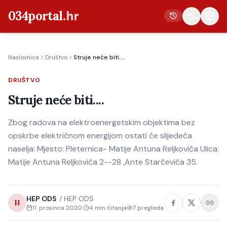
034portal
.hr
Naslovnica
Društvo
Struje neće biti....
Vijesti
DRUŠTVO
Crna kronika
Struje neće biti....
Poljoprivreda
Politika
Zbog radova na elektroenergetskim objektima bez
opskrbe električnom energijom ostati će slijedeća
Gospodarstvo
naselja: Mjesto: Pleternica- Matije Antuna Reljkovića Ulica:
Život
Matije Antuna Reljkovića 2--28 ,Ante Starčevića 35.
Kultura
Sport
HEP ODS
/
HEP ODS
H
11. prosinca 2020.
4
min čitanja
7
pregleda