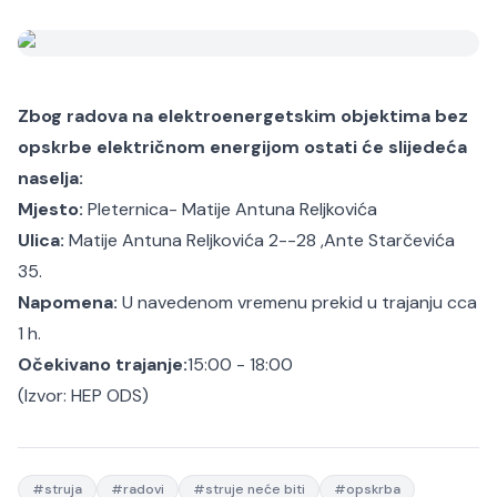
Zbog radova na elektroenergetskim objektima bez
opskrbe električnom energijom ostati će slijedeća
naselja:
Mjesto:
Pleternica- Matije Antuna Reljkovića
Ulica:
Matije Antuna Reljkovića 2--28 ,Ante Starčevića
35.
Napomena:
U navedenom vremenu prekid u trajanju cca
1 h.
Očekivano trajanje:
15:00 - 18:00
(Izvor:
HEP ODS
)
#
struja
#
radovi
#
struje neće biti
#
opskrba