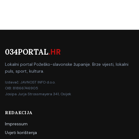
034PORTAL
.HR
Lokalni portal Požeško-slavonske županije. Brze vijesti, lokalni
puls, sport, kultura.
Izdavač: JAVNOST INFO d.o.o.
OIB: 81866746905
Josipa Jurja Strossmayera 341, Osijek
REDAKCIJA
Impressum
Uvjeti korištenja