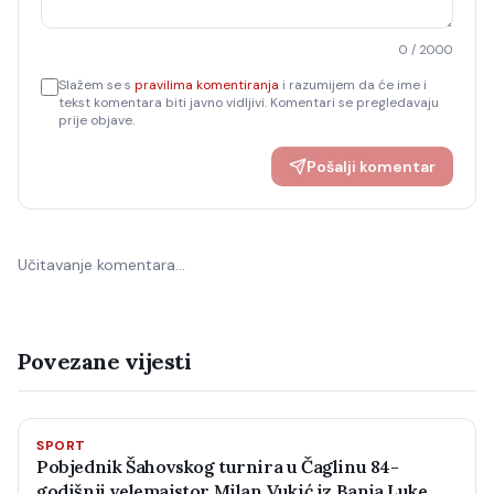
0
/ 2000
Slažem se s
pravilima komentiranja
i razumijem da će ime i
tekst komentara biti javno vidljivi. Komentari se pregledavaju
prije objave.
Pošalji komentar
Učitavanje komentara…
Povezane vijesti
SPORT
Pobjednik Šahovskog turnira u Čaglinu 84-
godišnji velemajstor Milan Vukić iz Banja Luke