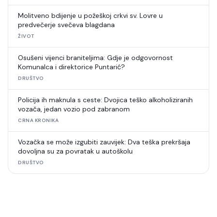
Molitveno bdijenje u požeškoj crkvi sv. Lovre u
predvečerje svečeva blagdana
ŽIVOT
Osušeni vijenci braniteljima: Gdje je odgovornost
Komunalca i direktorice Puntarić?
DRUŠTVO
Policija ih maknula s ceste: Dvojica teško alkoholiziranih
vozača, jedan vozio pod zabranom
CRNA KRONIKA
Vozačka se može izgubiti zauvijek: Dva teška prekršaja
dovoljna su za povratak u autoškolu
DRUŠTVO