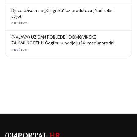
Djeca uživala na „Knjigniku“ uz predstavu „Naš zeleni
svijet“
DRUŠTVO
(NAJAVA) UZ DAN POBJEDE I DOMOVINSKE
ZAHVALNOSTI: U Čaglinu u nedjelju 14. međunarodni
šahovski turnir
DRUŠTVO
034PORTAL
.HR