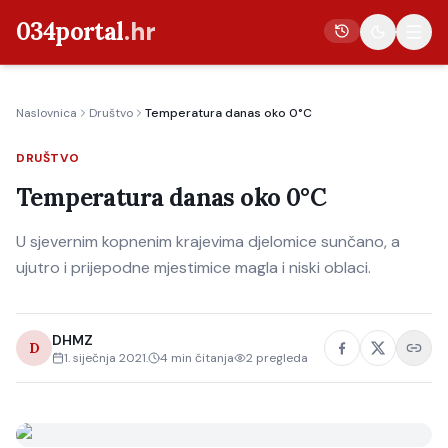
034portal
.hr
Naslovnica
Društvo
Temperatura danas oko 0°C
Vijesti
DRUŠTVO
Crna kronika
Temperatura danas oko 0°C
Poljoprivreda
Politika
U sjevernim kopnenim krajevima djelomice sunčano, a
ujutro i prijepodne mjestimice magla i niski oblaci.
Gospodarstvo
Život
DHMZ
Kultura
D
1. siječnja 2021.
4
min čitanja
2
pregleda
Sport