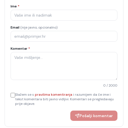
Ime
*
Email
(nije javno, opcionalno)
Komentar
*
0
/ 2000
Slažem se s
pravilima komentiranja
i razumijem da će ime i
tekst komentara biti javno vidljivi. Komentari se pregledavaju
prije objave.
Pošalji komentar