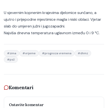
U sjevernim kopnenim krajevima djelomice sunčano, a
ujutro i prijepodne mjestimice magla i niski oblaci. Vjetar
slab do umjeren južni i jugozapadni.
Najviša dnevna temperatura uglavnom između 0 i 9 °C.
#
zima
#
vrijeme
#
prognoza vremena
#
dhmz
#
psž
Komentari
Ostavite komentar