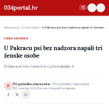
034portal
.hr
Naslovnica
Crna kronika
U Pakracu psi bez nadzora napali tri ženske o
Vijesti
CRNA KRONIKA
Crna kronika
U Pakracu psi bez nadzora napali tri
Poljoprivreda
ženske osobe
Politika
Držala pse bez nadzora U ponedjeljak 4.
Gospodarstvo
Život
Kultura
PU požeško slavonska
/
PU požeško-slavonska
P
5. siječnja 2021.
4
min čitanja
1
pregleda
Sport