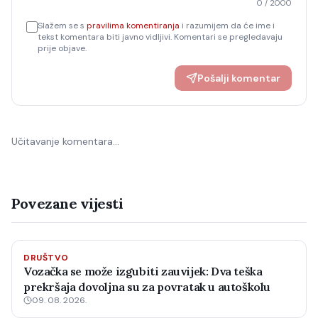
0
/ 2000
Slažem se s
pravilima komentiranja
i razumijem da će ime i
tekst komentara biti javno vidljivi. Komentari se pregledavaju
prije objave.
Pošalji komentar
Učitavanje komentara…
Povezane vijesti
DRUŠTVO
Vozačka se može izgubiti zauvijek: Dva teška
prekršaja dovoljna su za povratak u autoškolu
09. 08. 2026.