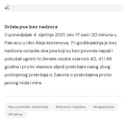
Držala pse bez nadzora
U ponedjeljak 4. siječnja 2021. oko 17 sati i 20 minuta u
Pakracu u Ulici Aleja kestenova, 71-godišnjakinja je bez
nadzora ostavila dva psa koji su bez povoda napali i
pokušali ugristi tri ženske osobe starosti 40, 41 i 48
godina i protiv vlasnice slijedi prekršajni nalog zbog
počinjenog prekršaja iz Zakona o prekršajima protiv
javnog reda i mira.
#
pu požeško slavonska
#
dnevno izvješće
#
napad psa
#
Pakrac