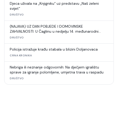
Djeca uživala na „Knjigniku“ uz predstavu „Naš zeleni
svijet“
DRUŠTVO
(NAJAVA) UZ DAN POBJEDE I DOMOVINSKE
ZAHVALNOSTI: U Čaglinu u nedjelju 14. međunarodni
šahovski turnir
DRUŠTVO
Policija istražuje krađu stabala u blizini Doljanovaca
CRNA KRONIKA
Nebriga ili neznanje odgovornih: Na dječjem igralištu
sprave za igranje polomljene, umjetna trava u raspadu
DRUŠTVO