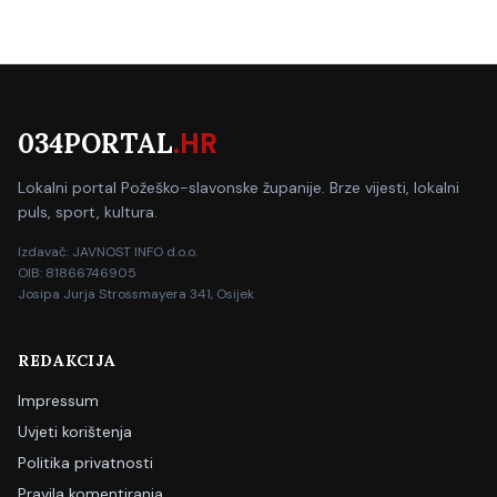
034PORTAL
.HR
Lokalni portal Požeško-slavonske županije. Brze vijesti, lokalni
puls, sport, kultura.
Izdavač: JAVNOST INFO d.o.o.
OIB: 81866746905
Josipa Jurja Strossmayera 341, Osijek
REDAKCIJA
Impressum
Uvjeti korištenja
Politika privatnosti
Pravila komentiranja