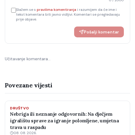
0
/ 2000
Slažem se s
pravilima komentiranja
i razumijem da će ime i
tekst komentara biti javno vidljivi. Komentari se pregledavaju
prije objave.
Pošalji komentar
Učitavanje komentara…
Povezane vijesti
DRUŠTVO
Nebriga ili neznanje odgovornih: Na dječjem
igralištu sprave za igranje polomljene, umjetna
trava u raspadu
08. 08. 2026.