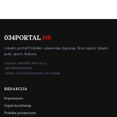
034PORTAL
.HR
Lokalni portal Požeško-slavonske županije. Brze vijesti, lokalni
puls, sport, kultura.
Izdavač: JAVNOST INFO d.o.o.
OIB: 81866746905
Josipa Jurja Strossmayera 341, Osijek
REDAKCIJA
Impressum
Uvjeti korištenja
Politika privatnosti