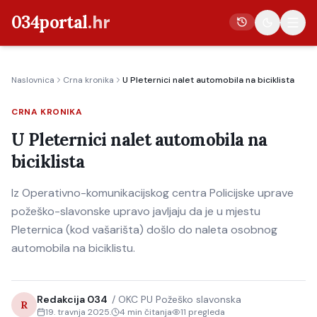
034portal
.hr
Naslovnica
Crna kronika
U Pleternici nalet automobila na biciklista
Vijesti
CRNA KRONIKA
Crna kronika
U Pleternici nalet automobila na
Poljoprivreda
biciklista
Politika
Iz Operativno-komunikacijskog centra Policijske uprave
Gospodarstvo
požeško-slavonske upravo javljaju da je u mjestu
Život
Pleternica (kod vašarišta) došlo do naleta osobnog
Kultura
automobila na biciklistu.
Sport
Redakcija 034
/
OKC PU Požeško slavonska
R
19. travnja 2025.
4
min čitanja
11
pregleda