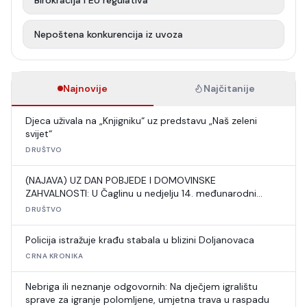
Birokracija i EU regulativa
Nepoštena konkurencija iz uvoza
Najnovije
Najčitanije
Djeca uživala na „Knjigniku“ uz predstavu „Naš zeleni
svijet“
DRUŠTVO
(NAJAVA) UZ DAN POBJEDE I DOMOVINSKE
ZAHVALNOSTI: U Čaglinu u nedjelju 14. međunarodni
šahovski turnir
DRUŠTVO
Policija istražuje krađu stabala u blizini Doljanovaca
CRNA KRONIKA
Nebriga ili neznanje odgovornih: Na dječjem igralištu
sprave za igranje polomljene, umjetna trava u raspadu