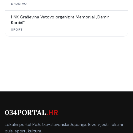
DRUŠTVO
HNK Graševina Vetovo organizira Memorijal „Damir
Kordiš“
SPORT
034PORTAL
.HR
Lokalni portal Požeško-slavonske županije. Brze vijesti, lokalni
puls, sport, kultura.