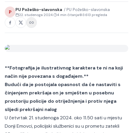
PU Požeško-slavonska
/
PU Požeško-slavonska
P
22. studenoga 2024.
4
min čitanja
3.613
pregleda
**Fotografija je ilustrativnog karaktera te ni na koji
način nije povezana s događajem.**
Budući da je postojala opasnost da će nastaviti s
činjenjem prekršaja on je smješten u posebnu
prostoriju policije do otriježnjenja i protiv njega
slijedi prekršajni nalog
U četvrtak 21. studenoga 2024. oko 11.50 sati u mjestu
Donji Emovci, policijski službenici su u prometu zatekli