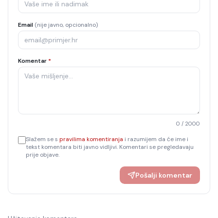
Email
(nije javno, opcionalno)
Komentar
*
0
/ 2000
Slažem se s
pravilima komentiranja
i razumijem da će ime i
tekst komentara biti javno vidljivi. Komentari se pregledavaju
prije objave.
Pošalji komentar