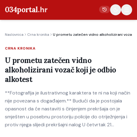
034portal
.hr
Naslovnica
Crna kronika
U prometu zatečen vidno alkoholizirani vozač ko
Vijesti
CRNA KRONIKA
Crna kronika
U prometu zatečen vidno
Poljoprivreda
alkoholizirani vozač koji je odbio
Politika
alkotest
Gospodarstvo
**Fotografija je ilustrativnog karaktera te ni na koji način
Život
nije povezana s događajem.** Budući da je postojala
Kultura
opasnost da će nastaviti s činjenjem prekršaja on je
smješten u posebnu prostoriju policije do otriježnjenja i
Sport
protiv njega slijedi prekršajni nalog U četvrtak 21…