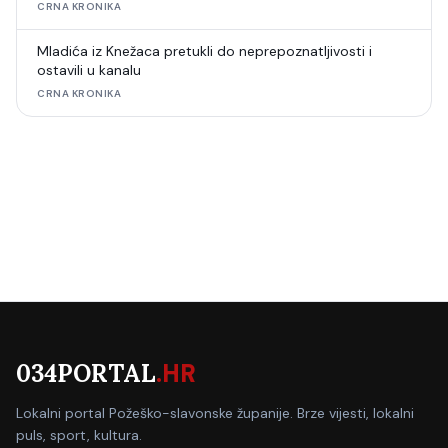
CRNA KRONIKA
Mladića iz Knežaca pretukli do neprepoznatljivosti i
ostavili u kanalu
CRNA KRONIKA
034PORTAL
.HR
Lokalni portal Požeško-slavonske županije. Brze vijesti, lokalni
puls, sport, kultura.