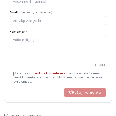
Email
(nije javno, opcionalno)
Komentar
*
0
/ 2000
Slažem se s
pravilima komentiranja
i razumijem da će ime i
tekst komentara biti javno vidljivi. Komentari se pregledavaju
prije objave.
Pošalji komentar
Učitavanje komentara…