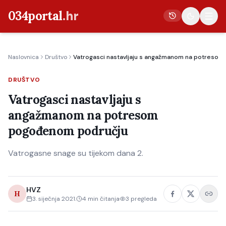
034portal
.hr
Naslovnica
Društvo
Vatrogasci nastavljaju s angažmanom na potreso
Vijesti
DRUŠTVO
Crna kronika
Vatrogasci nastavljaju s
Poljoprivreda
angažmanom na potresom
Politika
pogođenom području
Gospodarstvo
Vatrogasne snage su tijekom dana 2.
Život
Kultura
HVZ
Sport
H
3. siječnja 2021.
4
min čitanja
3
pregleda