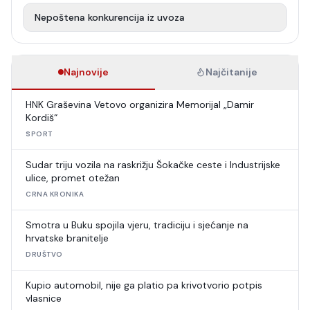
Nepoštena konkurencija iz uvoza
Najnovije
Najčitanije
HNK Graševina Vetovo organizira Memorijal „Damir
Kordiš“
SPORT
Sudar triju vozila na raskrižju Šokačke ceste i Industrijske
ulice, promet otežan
CRNA KRONIKA
Smotra u Buku spojila vjeru, tradiciju i sjećanje na
hrvatske branitelje
DRUŠTVO
Kupio automobil, nije ga platio pa krivotvorio potpis
vlasnice