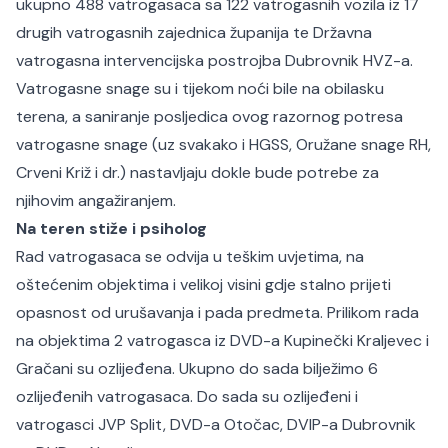
ukupno 488 vatrogasaca sa 122 vatrogasnih vozila iz 17
drugih vatrogasnih zajednica županija te Državna
vatrogasna intervencijska postrojba Dubrovnik HVZ-a.
Vatrogasne snage su i tijekom noći bile na obilasku
terena, a saniranje posljedica ovog razornog potresa
vatrogasne snage (uz svakako i HGSS, Oružane snage RH,
Crveni Križ i dr.) nastavljaju dokle bude potrebe za
njihovim angažiranjem.
Na teren stiže i psiholog
Rad vatrogasaca se odvija u teškim uvjetima, na
oštećenim objektima i velikoj visini gdje stalno prijeti
opasnost od urušavanja i pada predmeta. Prilikom rada
na objektima 2 vatrogasca iz DVD-a Kupinečki Kraljevec i
Gračani su ozlijeđena. Ukupno do sada bilježimo 6
ozlijeđenih vatrogasaca. Do sada su ozlijeđeni i
vatrogasci JVP Split, DVD-a Otočac, DVIP-a Dubrovnik