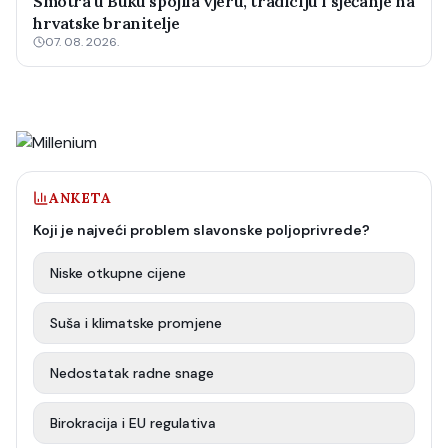
Smotra u Buku spojila vjeru, tradiciju i sjećanje na
hrvatske branitelje
07. 08. 2026.
ANKETA
Koji je najveći problem slavonske poljoprivrede?
Niske otkupne cijene
Suša i klimatske promjene
Nedostatak radne snage
Birokracija i EU regulativa