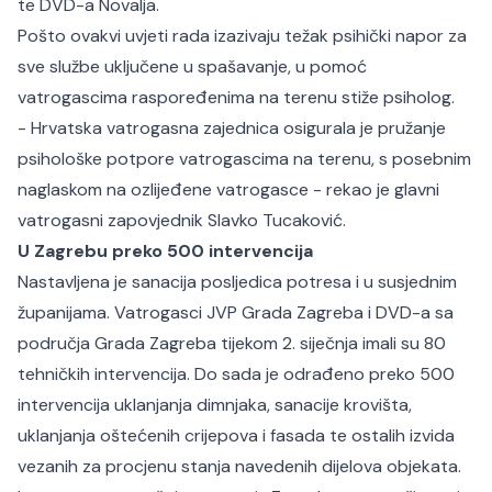
te DVD-a Novalja.
Pošto ovakvi uvjeti rada izazivaju težak psihički napor za
sve službe uključene u spašavanje, u pomoć
vatrogascima raspoređenima na terenu stiže psiholog.
- Hrvatska vatrogasna zajednica osigurala je pružanje
psihološke potpore vatrogascima na terenu, s posebnim
naglaskom na ozlijeđene vatrogasce - rekao je glavni
vatrogasni zapovjednik Slavko Tucaković.
U Zagrebu preko 500 intervencija
Nastavljena je sanacija posljedica potresa i u susjednim
županijama. Vatrogasci JVP Grada Zagreba i DVD-a sa
područja Grada Zagreba tijekom 2. siječnja imali su 80
tehničkih intervencija. Do sada je odrađeno preko 500
intervencija uklanjanja dimnjaka, sanacije krovišta,
uklanjanja oštećenih crijepova i fasada te ostalih izvida
vezanih za procjenu stanja navedenih dijelova objekata.