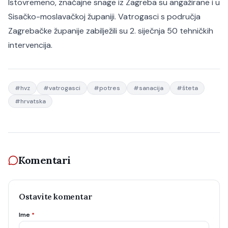
Istovremeno, značajne snage iz Zagreba su angažirane i u
Sisačko-moslavačkoj županiji. Vatrogasci s područja
Zagrebačke županije zabilježili su 2. siječnja 50 tehničkih
intervencija.
#
hvz
#
vatrogasci
#
potres
#
sanacija
#
šteta
#
hrvatska
Komentari
Ostavite komentar
Ime
*