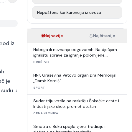
Nepoštena konkurencija iz uvoza
Najnovije
Najčitanije
Brod iz
Nebriga ili neznanje odgovornih: Na dječjem
igralištu sprave za igranje polomljene,
umjetna trava u raspadu
DRUŠTVO
ah
HNK Graševina Vetovo organizira Memorijal
ač je
„Damir Kordiš“
SPORT
m sudu u
Sudar triju vozila na raskrižju Šokačke ceste i
Industrijske ulice, promet otežan
CRNA KRONIKA
Smotra u Buku spojila vjeru, tradiciju i