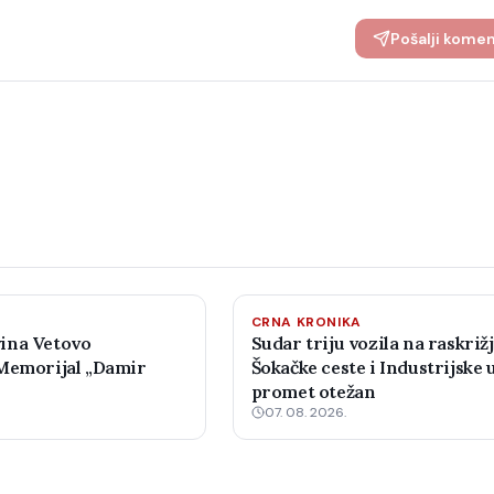
Pošalji kome
CRNA KRONIKA
ina Vetovo
Sudar triju vozila na raskriž
Memorijal „Damir
Šokačke ceste i Industrijske u
promet otežan
07. 08. 2026.