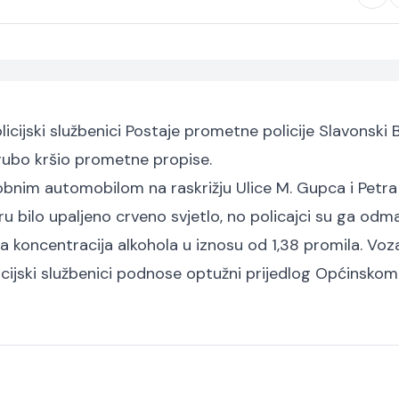
licijski službenici Postaje prometne policije Slavonski 
 grubo kršio prometne propise.
osobnim automobilom na raskrižju Ulice M. Gupca i Petra
oru bilo upaljeno crveno svjetlo, no policajci su ga odm
a koncentracija alkohola u iznosu od 1,38 promila. Voz
policijski službenici podnose optužni prijedlog Općinsko