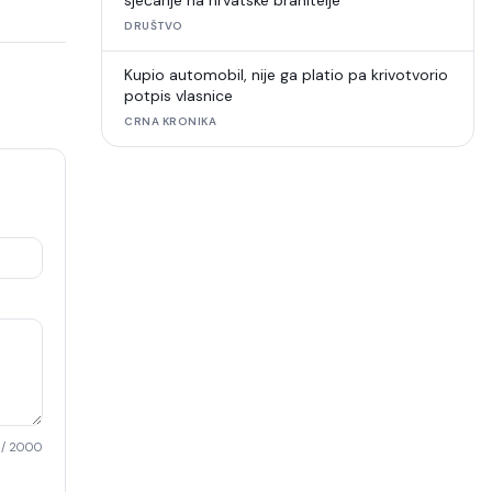
sjećanje na hrvatske branitelje
DRUŠTVO
Kupio automobil, nije ga platio pa krivotvorio
potpis vlasnice
CRNA KRONIKA
/ 2000