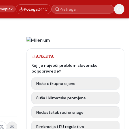
meplov
Požega
24
°C
ANKETA
Koji je najveći problem slavonske
poljoprivrede?
Niske otkupne cijene
Suša i klimatske promjene
Nedostatak radne snage
Birokracija i EU regulativa