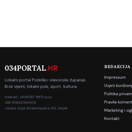
034PORTAL
.HR
REDAKCIJA
Impressum
Lokalni portal Požeško-slavonske županije.
Uvjeti korišten
Brze vijesti, lokalni puls, sport, kultura.
Politika privat
Izdavač: JAVNOST INFO d.o.o.
Pravila koment
OIB: 81866746905
Josipa Jurja Strossmayera 341, Osijek
Marketing i og
Kontakt