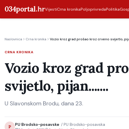
034portal
.hr
Vijesti
Crna kronika
Poljoprivreda
Politika
Gos
Naslovnica
Crna kronika
Vozio kroz grad prošao kroz crveno svijetlo, pijan.
CRNA KRONIKA
Vozio kroz grad pr
svijetlo, pijan.......
U Slavonskom Brodu, dana 23.
PU Brodsko-posavske
/
PU Brodsko-posavska
P