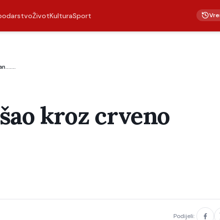
Vre
podarstvo
Život
Kultura
Sport
......
ošao kroz crveno
Podijeli: