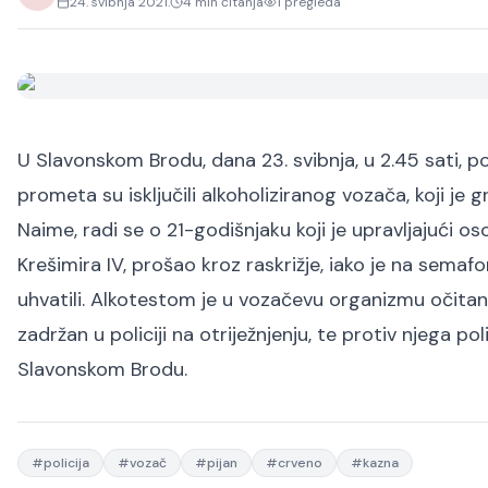
24. svibnja 2021.
4
min čitanja
1
pregleda
U Slavonskom Brodu, dana 23. svibnja, u 2.45 sati, po
prometa su isključili alkoholiziranog vozača, koji je
Naime, radi se o 21-godišnjaku koji je upravljajući 
Krešimira IV, prošao kroz raskrižje, iako je na semaf
uhvatili. Alkotestom je u vozačevu organizmu očitan
zadržan u policiji na otriježnjenju, te protiv njega 
Slavonskom Brodu.
#
policija
#
vozač
#
pijan
#
crveno
#
kazna