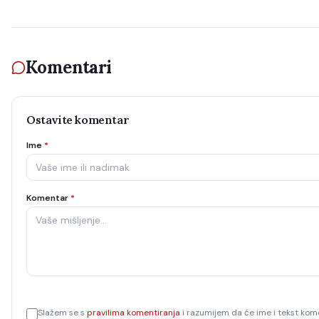
Komentari
Ostavite komentar
Ime
*
Komentar
*
Slažem se s
pravilima komentiranja
i razumijem da će ime i tekst kome