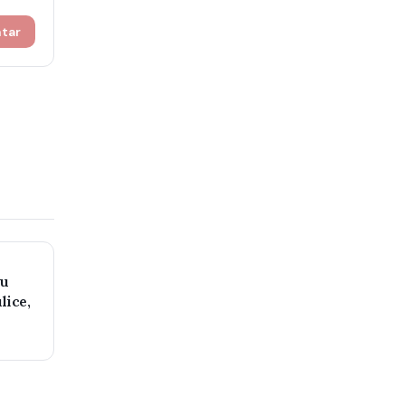
ntar
ju
lice,