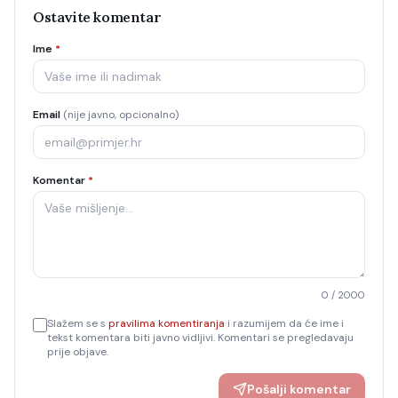
Ostavite komentar
Ime
*
Email
(nije javno, opcionalno)
Komentar
*
0
/ 2000
Slažem se s
pravilima komentiranja
i razumijem da će ime i
tekst komentara biti javno vidljivi. Komentari se pregledavaju
prije objave.
Pošalji komentar