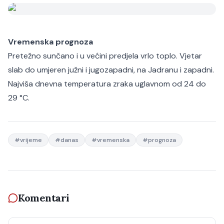
Vremenska prognoza
Pretežno sunčano i u većini predjela vrlo toplo. Vjetar
slab do umjeren južni i jugozapadni, na Jadranu i zapadni.
Najviša dnevna temperatura zraka uglavnom od 24 do
29 °C.
#
vrijeme
#
danas
#
vremenska
#
prognoza
Komentari