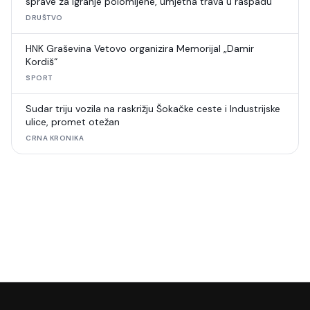
sprave za igranje polomljene, umjetna trava u raspadu
DRUŠTVO
HNK Graševina Vetovo organizira Memorijal „Damir
Kordiš“
SPORT
Sudar triju vozila na raskrižju Šokačke ceste i Industrijske
ulice, promet otežan
CRNA KRONIKA