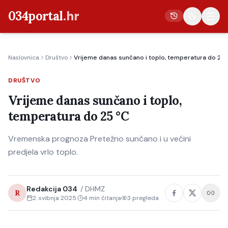
034portal
.hr
Naslovnica
Društvo
Vrijeme danas sunčano i toplo, temperatura do 25 
Vijesti
DRUŠTVO
Crna kronika
Vrijeme danas sunčano i toplo,
Poljoprivreda
temperatura do 25 °C
Politika
Vremenska prognoza Pretežno sunčano i u većini
Gospodarstvo
predjela vrlo toplo.
Život
Kultura
Redakcija 034
/
DHMZ
R
Sport
2. svibnja 2025.
4
min čitanja
3
pregleda