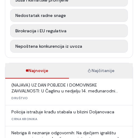
Suša i klimatske promjene
Nedostatak radne snage
Birokracija i EU regulativa
Nepoštena konkurencija iz uvoza
Najnovije
Najčitanije
(NAJAVA) UZ DAN POBJEDE I DOMOVINSKE
ZAHVALNOSTI: U Čaglinu u nedjelju 14. međunarodni
šahovski turnir
DRUŠTVO
Policija istražuje krađu stabala u blizini Doljanovaca
CRNA KRONIKA
Nebriga ili neznanje odgovornih: Na dječjem igralištu